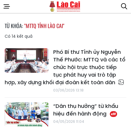
TỪ KHÓA:
"MTTQ TỈNH LÀO CAI"
Có
14
kết quả
Phó Bí thư Tỉnh ủy Nguyễn
Thế Phước: MTTQ và các tổ
chức hội trực thuộc tiếp
tục phát huy vai trò tập
hợp, xây dựng khối đại đoàn kết toàn dân
03/06/2026 13:18
“Dân thụ hưởng” từ khẩu
hiệu đến hành động
04/05/2026 11:04