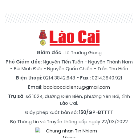
Giám đốc
: Lê Trường Giang
Phó Giám đốc
:
Nguyễn Tiến Tuấn
-
Nguyễn Thành Nam
-
Bùi Minh Đức
-
Nguyễn Quốc Chiến
-
Trần Thu Hiền
Điện thoại
: 0214.3842.648
- Fax
: 0214.3840.921
Email
:
baolaocaidientu@gmail.com
Trụ sở
: số 1024, đường Điện Biên, phường Yên Bái, tỉnh
Lào Cai.
Giấy phép xuất bản số:
150/GP-BTTTT
Bộ Thông tin và Truyền thông cấp ngày 22/03/2022