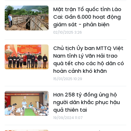
Mặt trận Tổ quốc tỉnh Lào
Cai: Gần 6.000 hoạt động
giám sát - phản biện
02/10/2025 3:26
Chủ tịch Ủy ban MTTQ Việt
Nam tỉnh Lý Văn Hải trao
quà tết cho các hộ dân có
hoàn cảnh khó khăn
15/01/2025 10:29
Hơn 258 tỷ đồng ủng hộ
người dân khắc phục hậu
quả thiên tai
19/09/2024 11:07