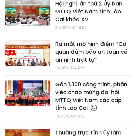
Hội nghị lần thứ 2 Ủy ban
MTTQ Việt Nam tỉnh Lào
Cai khóa XVI
20/08/2024 11:07
Ra mắt mô hình điểm “Cơ
quan đảm bảo an toàn về
an ninh trật tự”
18/06/2024 12:19
Gần 1.300 công trình, phần
việc chào mừng đại hội
MTTQ Việt Nam các cấp
tỉnh Lào Cai
18/03/2024 9:12
Thường trực Tỉnh ủy làm