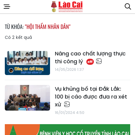
TỪ KHÓA:
"HỘI THẨM NHÂN DÂN"
Có
2
kết quả
Nâng cao chất lượng thực
thi công lý
14/05/2026 1:37
Vụ khủng bố tại Đắk Lắk:
100 bị cáo được đưa ra xét
xử
16/01/2024 4:50