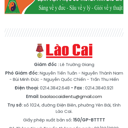
Giám đốc
: Lê Trường Giang
Phó Giám đốc
:
Nguyễn Tiến Tuấn
-
Nguyễn Thành Nam
-
Bùi Minh Đức
-
Nguyễn Quốc Chiến
-
Trần Thu Hiền
Điện thoại
: 0214.3842.648
- Fax
: 0214.3840.921
Email
:
baolaocaidientu@gmail.com
Trụ sở
: số 1024, đường Điện Biên, phường Yên Bái, tỉnh
Lào Cai.
Giấy phép xuất bản số:
150/GP-BTTTT