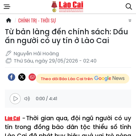
CHÍNH TRỊ - THỜI SỰ
Từ bản làng đến chính sách: Dấu
ấn người có uy tín ở Lào Cai
Nguyễn Hải Hoàng
Thứ Sáu, ngày 29/05/2026 - 02:40
Theo dõi Báo Lào Cai trên
0:00
/
4:41
Thời gian qua, đội ngũ người có uy
tín trong đồng bào dân tộc thiểu số tỉnh
Lào Cai đã phát huy hiệu quả vai trò nòng