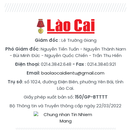
Giám đốc
: Lê Trường Giang
Phó Giám đốc
:
Nguyễn Tiến Tuấn
-
Nguyễn Thành Nam
-
Bùi Minh Đức
-
Nguyễn Quốc Chiến
-
Trần Thu Hiền
Điện thoại
: 0214.3842.648
- Fax
: 0214.3840.921
Email
:
baolaocaidientu@gmail.com
Trụ sở
: số 1024, đường Điện Biên, phường Yên Bái, tỉnh
Lào Cai.
Giấy phép xuất bản số:
150/GP-BTTTT
Bộ Thông tin và Truyền thông cấp ngày 22/03/2022