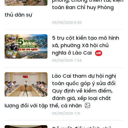
toàn Ban Chỉ huy Phòng
thủ dân sự
06/08/2026 8:30
5 trụ cột kiến tạo mô hình
xã, phường Xã hội chủ
nghĩa ở Lào Cai
06/08/2026 7:34
Lào Cai tham dự hội nghị
toàn quốc góp ý sửa đổi
Quy định về kiểm điểm,
đánh giá, xếp loại chất
lượng đối với tập thể, cá nhân
06/08/2026 7:31