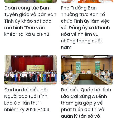
Đoàn công tác Ban
Phó Trưởng Ban
Tuyên giáo và Dân vận
Thường trực Ban Tổ
Tỉnh ủy khảo sát các
chức Tỉnh ủy làm việc
mô hình “Dân vận
với Đảng ủy xã Khánh
khéo” tại xã Gia Phú
Hòa về nhiệm vụ
những tháng cuối
năm
Đại hội đại biểu Hội
Đại biểu Quốc hội tỉnh
Người cao tuổi tỉnh
Lào Cai Sùng A Lềnh
Lào Cai lần thứ I,
tham gia góp ý về
nhiệm kỳ 2026 - 2031
phát triển đô thị và
quản lý tần số vô