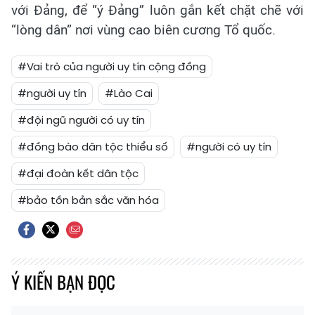
với Đảng, để “ý Đảng” luôn gắn kết chặt chẽ với
“lòng dân” nơi vùng cao biên cương Tổ quốc.
#Vai trò của người uy tín cộng đồng
#người uy tín
#Lào Cai
#đội ngũ người có uy tín
#đồng bào dân tộc thiểu số
#người có uy tín
#đại đoàn kết dân tộc
#bảo tồn bản sắc văn hóa
Ý KIẾN BẠN ĐỌC