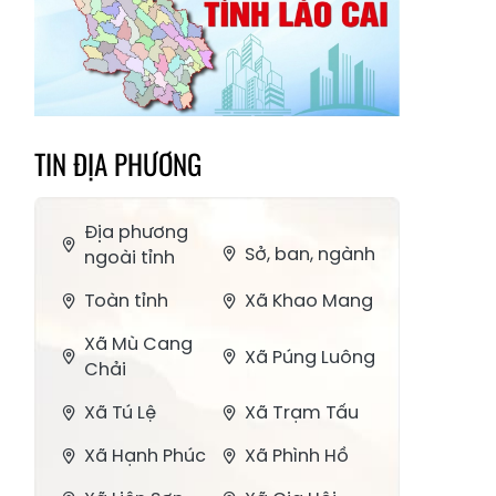
TIN ĐỊA PHƯƠNG
Địa phương
Sở, ban, ngành
ngoài tỉnh
Toàn tỉnh
Xã Khao Mang
Xã Mù Cang
Xã Púng Luông
Chải
Xã Tú Lệ
Xã Trạm Tấu
Xã Hạnh Phúc
Xã Phình Hồ