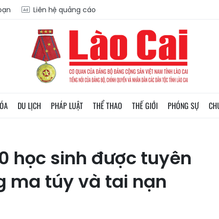
soạn
Liên hệ quảng cáo
HÓA
DU LỊCH
PHÁP LUẬT
THỂ THAO
THẾ GIỚI
PHÓNG SỰ
CH
0 học sinh được tuyên
 ma túy và tai nạn