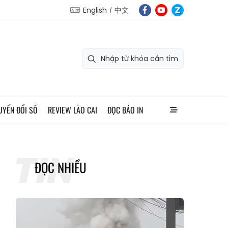
English
中文
UYỂN ĐỔI SỐ
REVIEW LÀO CAI
ĐỌC BÁO IN
ĐỌC NHIỀU