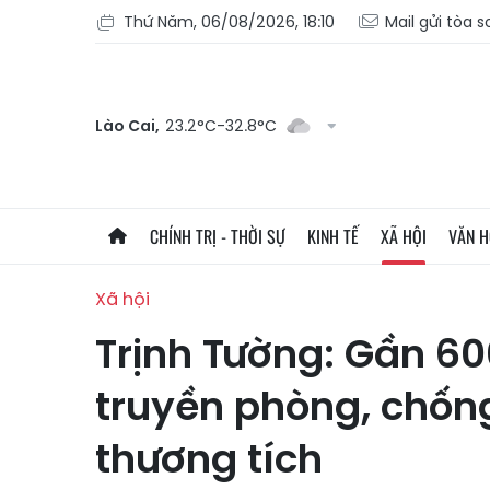
Thứ Năm, 06/08/2026, 18:10
Mail gửi tòa 
Lào Cai,
23.2°C-32.8°C
CHÍNH TRỊ - THỜI SỰ
KINH TẾ
XÃ HỘI
VĂN 
Xã hội
Trịnh Tường: Gần 60
truyền phòng, chống
thương tích