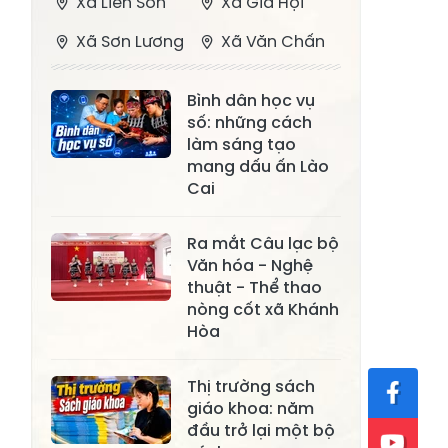
Xã Liên Sơn
Xã Gia Hội
Xã Sơn Lương
Xã Văn Chấn
Xã Thượng
Xã Chấn Thịnh
Bình dân học vụ
Bằng La
số: những cách
Xã Phong Dụ
làm sáng tạo
Xã Nghĩa Tâm
Hạ
mang dấu ấn Lào
Cai
Xã Châu Quế
Xã Lâm Giang
Xã Đông
Ra mắt Câu lạc bộ
Xã Tân Hợp
Văn hóa - Nghệ
Cuông
thuật - Thể thao
Xã Mậu A
Xã Xuân Ái
nòng cốt xã Khánh
Hòa
Xã Lâm
Xã Mỏ Vàng
Thượng
Thị trường sách
Xã Lục Yên
Xã Tân Lĩnh
giáo khoa: năm
đầu trở lại một bộ
Xã Khánh Hòa
Xã Phúc Lợi