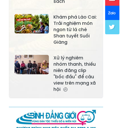
sách
Xã Mường Lai
Xã Cảm Nhân
Khám phá Lào Cai:
Xã Yên Thành
Xã Thác Bà
Trải nghiệm món
ngon từ lá chè
Xã Yên Bình
Xã Bảo Ái
Shan tuyết Suối
Giàng
Xã Hưng
Xã Trấn Yên
Khánh
Xử lý nghiêm
Xã Lương
nhóm thanh, thiếu
Xã Việt Hồng
Thịnh
niên đăng clip
"bốc đầu" để câu
Xã Quy Mông
Xã Cốc San
view trên mạng xã
hội
Xã Hợp Thành
Xã Phong Hải
Xã Xuân
Xã Bảo Thắng
Quang
Xã Tằng Loỏng
Xã Gia Phú