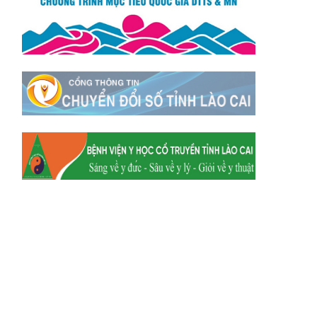
Xã Mường
Xã Dền Sáng
Hum
Xã Y Tý
Xã A Mú Sung
Xã Trịnh Tường
Xã Nậm Chày
Xã Bản Xèo
Xã Bát Xát
Xã Võ Lao
Xã Khánh Yên
Xã Văn Bàn
Xã Dương Quỳ
Xã Chiềng Ken
Xã Minh Lương
Xã Nậm Chảy
Xã Bảo Yên
Xã Nghĩa Đô
Xã Thượng Hà
Xã Xuân Hòa
Xã Phúc Khánh
Xã Bảo Hà
Xã Mường Bo