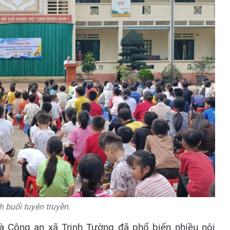
 buổi tuyên truyền.
và Công an xã Trịnh Tường đã phổ biến nhiều nội