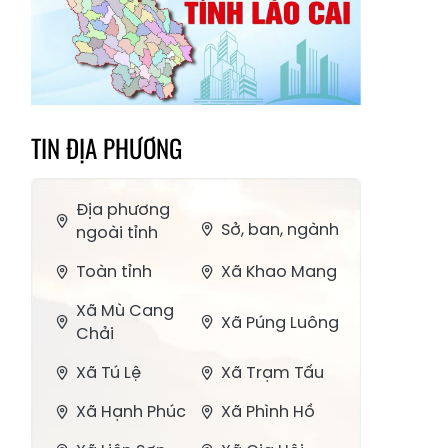
TIN ĐỊA PHƯƠNG
Địa phương
Sở, ban, ngành
ngoài tỉnh
Toàn tỉnh
Xã Khao Mang
Xã Mù Cang
Xã Púng Luông
Chải
Xã Tú Lệ
Xã Trạm Tấu
Xã Hạnh Phúc
Xã Phình Hồ