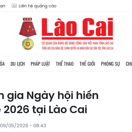
oạn
Liên hệ quảng cáo
HÓA
DU LỊCH
PHÁP LUẬT
THỂ THAO
THẾ GIỚI
PHÓNG SỰ
CH
 gia Ngày hội hiến
2026 tại Lào Cai
 09/05/2026 - 08:43