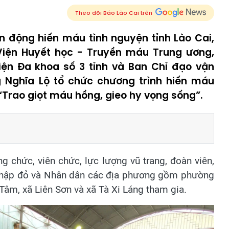
Theo dõi Báo Lào Cai trên
n động hiến máu tình nguyện tỉnh Lào Cai,
 Viện Huyết học - Truyền máu Trung ương,
viện Đa khoa số 3 tỉnh và Ban Chỉ đạo vận
 Nghĩa Lộ tổ chức chương trình hiến máu
“Trao giọt máu hồng, gieo hy vọng sống”.
g chức, viên chức, lực lượng vũ trang, đoàn viên,
hữ thập đỏ và Nhân dân các địa phương gồm phường
âm, xã Liên Sơn và xã Tà Xi Láng tham gia.