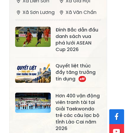
Xã Liên Sơn
Xã Gia Hội
Xã Sơn Lương
Xã Văn Chấn
Xã Thượng
Xã Chấn Thịnh
Đình Bắc dẫn đầu
Bằng La
danh sách vua
Xã Phong Dụ
phá lưới ASEAN
Xã Nghĩa Tâm
Hạ
Cup 2026
Xã Châu Quế
Xã Lâm Giang
Quyết liệt thúc
Xã Đông
đẩy tăng trưởng
Xã Tân Hợp
tín dụng
Cuông
Xã Mậu A
Xã Xuân Ái
Hơn 400 vận động
viên tranh tài tại
Xã Lâm
Xã Mỏ Vàng
Giải Taekwondo
Thượng
trẻ các câu lạc bộ
Xã Lục Yên
Xã Tân Lĩnh
tỉnh Lào Cai năm
2026
Xã Khánh Hòa
Xã Phúc Lợi