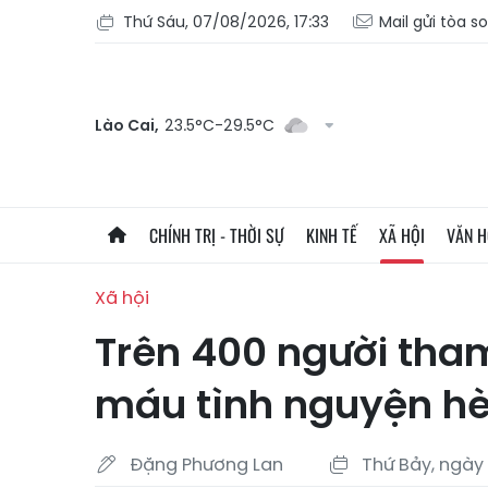
Thứ Sáu, 07/08/2026, 17:33
Mail gửi tòa s
Lào Cai,
23.5°C-29.5°C
CHÍNH TRỊ - THỜI SỰ
KINH TẾ
XÃ HỘI
VĂN 
Xã hội
Trên 400 người tham
máu tình nguyện hè 
Đặng Phương Lan
Thứ Bảy, ngày