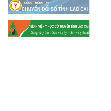
Xã Mường
Xã Dền Sáng
Hum
Xã Y Tý
Xã A Mú Sung
Xã Trịnh Tường
Xã Nậm Chày
Xã Bản Xèo
Xã Bát Xát
Xã Võ Lao
Xã Khánh Yên
Xã Văn Bàn
Xã Dương Quỳ
Xã Chiềng Ken
Xã Minh Lương
Xã Nậm Chảy
Xã Bảo Yên
Xã Nghĩa Đô
Xã Thượng Hà
Xã Xuân Hòa
Xã Phúc Khánh
Xã Bảo Hà
Xã Mường Bo