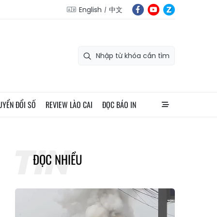
English
中文
UYỂN ĐỔI SỐ
REVIEW LÀO CAI
ĐỌC BÁO IN
ĐỌC NHIỀU