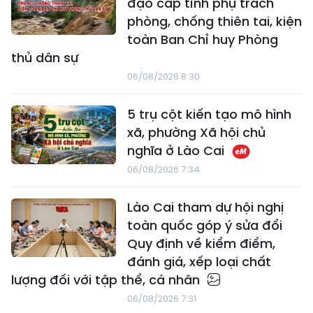
đạo cấp tỉnh phụ trách
phòng, chống thiên tai, kiện
toàn Ban Chỉ huy Phòng
thủ dân sự
06/08/2026 8:30
5 trụ cột kiến tạo mô hình
xã, phường Xã hội chủ
nghĩa ở Lào Cai
06/08/2026 7:34
Lào Cai tham dự hội nghị
toàn quốc góp ý sửa đổi
Quy định về kiểm điểm,
đánh giá, xếp loại chất
lượng đối với tập thể, cá nhân
06/08/2026 7:31