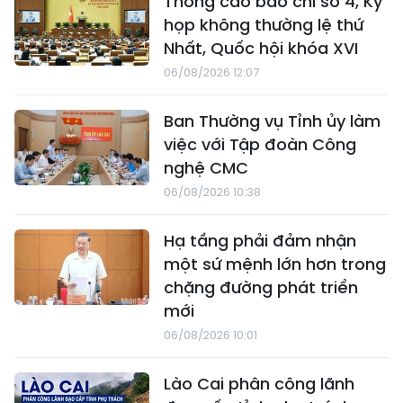
Thông cáo báo chí số 4, Kỳ
họp không thường lệ thứ
Nhất, Quốc hội khóa XVI
06/08/2026 12:07
Ban Thường vụ Tỉnh ủy làm
việc với Tập đoàn Công
nghệ CMC
06/08/2026 10:38
Hạ tầng phải đảm nhận
một sứ mệnh lớn hơn trong
chặng đường phát triển
mới
06/08/2026 10:01
Lào Cai phân công lãnh