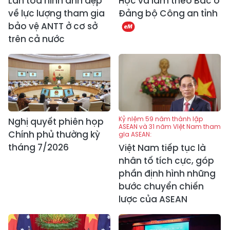
Lan tỏa hình ảnh đẹp
Học và làm theo Bác ở
về lực lượng tham gia
Đảng bộ Công an tỉnh
bảo vệ ANTT ở cơ sở
trên cả nước
Kỷ niệm 59 năm thành lập
Nghị quyết phiên họp
ASEAN và 31 năm Việt Nam tham
Chính phủ thường kỳ
gia ASEAN:
tháng 7/2026
Việt Nam tiếp tục là
nhân tố tích cực, góp
phần định hình những
bước chuyển chiến
lược của ASEAN