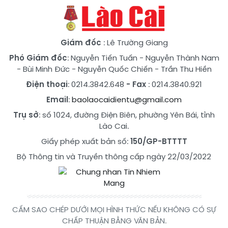
Giám đốc
: Lê Trường Giang
Phó Giám đốc
:
Nguyễn Tiến Tuấn
-
Nguyễn Thành Nam
-
Bùi Minh Đức
-
Nguyễn Quốc Chiến
-
Trần Thu Hiền
Điện thoại
: 0214.3842.648
- Fax
: 0214.3840.921
Email
:
baolaocaidientu@gmail.com
Trụ sở
: số 1024, đường Điện Biên, phường Yên Bái, tỉnh
Lào Cai.
Giấy phép xuất bản số:
150/GP-BTTTT
Bộ Thông tin và Truyền thông cấp ngày 22/03/2022
CẤM SAO CHÉP DƯỚI MỌI HÌNH THỨC NẾU KHÔNG CÓ SỰ
CHẤP THUẬN BẰNG VĂN BẢN.