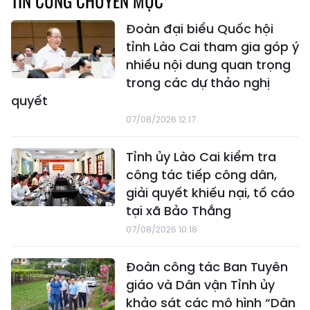
TIN CÙNG CHUYÊN MỤC
Đoàn đại biểu Quốc hội
tỉnh Lào Cai tham gia góp ý
nhiều nội dung quan trọng
trong các dự thảo nghị
quyết
07/08/2026 12:17
Tỉnh ủy Lào Cai kiểm tra
công tác tiếp công dân,
giải quyết khiếu nại, tố cáo
tại xã Bảo Thắng
07/08/2026 10:18
Đoàn công tác Ban Tuyên
giáo và Dân vận Tỉnh ủy
khảo sát các mô hình “Dân