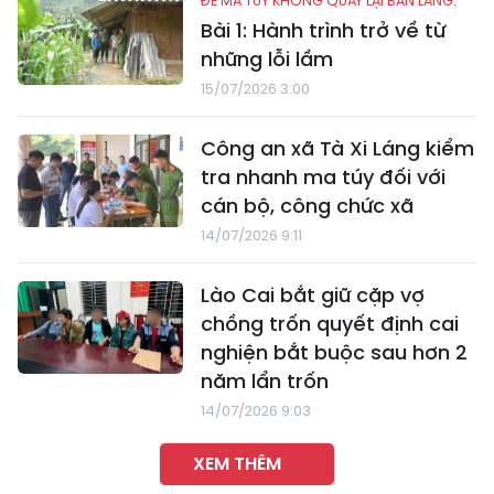
ĐỂ MA TÚY KHÔNG QUAY LẠI BẢN LÀNG:
Bài 1: Hành trình trở về từ
những lỗi lầm
15/07/2026 3:00
Công an xã Tà Xi Láng kiểm
tra nhanh ma túy đối với
cán bộ, công chức xã
14/07/2026 9:11
Lào Cai bắt giữ cặp vợ
chồng trốn quyết định cai
nghiện bắt buộc sau hơn 2
năm lẩn trốn
14/07/2026 9:03
XEM THÊM