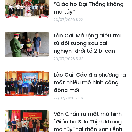
“Giáo họ Đại Thắng không
ma túy”
23/07/2026 8:22
Lào Cai: Mở rộng điều tra
từ đối tượng sau cai
nghiện, khởi tố 2 bị can
23/07/2026 5:38
Lào Cai: Các địa phương ra
mắt nhiều mô hình cộng
đồng mới
22/07/2026 7:06
Văn Chấn ra mắt mô hình
"Giáo họ Sơn Thịnh không
ma túy" tại thôn Sơn Lềnh