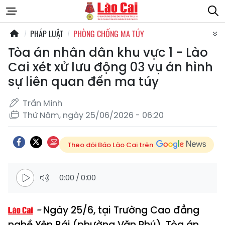
PHÁP LUẬT
PHÒNG CHỐNG MA TÚY
Tòa án nhân dân khu vực 1 - Lào
Cai xét xử lưu động 03 vụ án hình
sự liên quan đến ma túy
Trần Minh
Thứ Năm, ngày 25/06/2026 - 06:20
Theo dõi Báo Lào Cai trên
0:00
/
0:00
Ngày 25/6, tại Trường Cao đẳng
nghề Yên Bái (phường Văn Phú), Tòa án