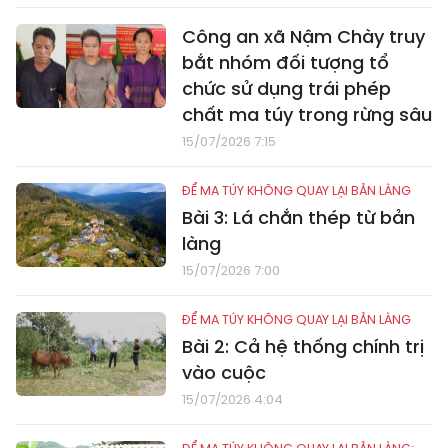
Công an xã Nậm Chày truy
bắt nhóm đối tượng tổ
chức sử dụng trái phép
chất ma túy trong rừng sâu
15/07/2026 7:15
ĐỂ MA TÚY KHÔNG QUAY LẠI BẢN LÀNG
Bài 3: Lá chắn thép từ bản
làng
15/07/2026 7:00
ĐỂ MA TÚY KHÔNG QUAY LẠI BẢN LÀNG
Bài 2: Cả hệ thống chính trị
vào cuộc
15/07/2026 4:04