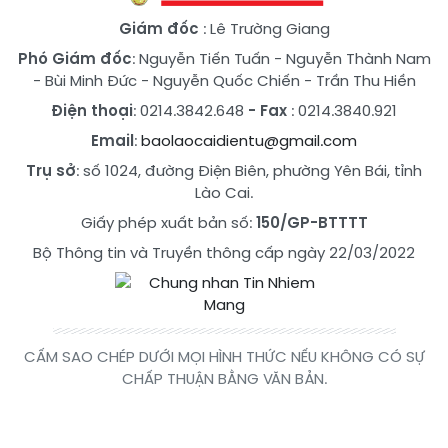
Giám đốc
: Lê Trường Giang
Phó Giám đốc
:
Nguyễn Tiến Tuấn
-
Nguyễn Thành Nam
-
Bùi Minh Đức
-
Nguyễn Quốc Chiến
-
Trần Thu Hiền
Điện thoại
: 0214.3842.648
- Fax
: 0214.3840.921
Email
:
baolaocaidientu@gmail.com
Trụ sở
: số 1024, đường Điện Biên, phường Yên Bái, tỉnh
Lào Cai.
Giấy phép xuất bản số:
150/GP-BTTTT
Bộ Thông tin và Truyền thông cấp ngày 22/03/2022
CẤM SAO CHÉP DƯỚI MỌI HÌNH THỨC NẾU KHÔNG CÓ SỰ
CHẤP THUẬN BẰNG VĂN BẢN.