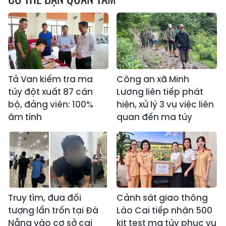
Tả Van kiểm tra ma
Công an xã Minh
túy đột xuất 87 cán
Lương liên tiếp phát
bộ, đảng viên: 100%
hiện, xử lý 3 vụ việc liên
âm tính
quan đến ma túy
Truy tìm, đưa đối
Cảnh sát giao thông
tượng lẩn trốn tại Đà
Lào Cai tiếp nhận 500
Nẵng vào cơ sở cai
kit test ma túy phục vụ