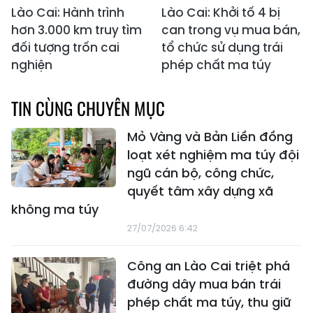
Lào Cai: Hành trình
Lào Cai: Khởi tố 4 bị
hơn 3.000 km truy tìm
can trong vụ mua bán,
đối tượng trốn cai
tổ chức sử dụng trái
nghiện
phép chất ma túy
TIN CÙNG CHUYÊN MỤC
Mỏ Vàng và Bản Liền đồng
loạt xét nghiệm ma túy đội
ngũ cán bộ, công chức,
quyết tâm xây dựng xã
không ma túy
27/07/2026 6:42
Công an Lào Cai triệt phá
đường dây mua bán trái
phép chất ma túy, thu giữ