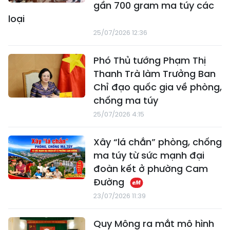
gần 700 gram ma túy các
loại
25/07/2026 12:36
Phó Thủ tướng Phạm Thị
Thanh Trà làm Trưởng Ban
Chỉ đạo quốc gia về phòng,
chống ma túy
25/07/2026 4:15
Xây “lá chắn” phòng, chống
ma túy từ sức mạnh đại
đoàn kết ở phường Cam
Đường
23/07/2026 11:39
Quy Mông ra mắt mô hình