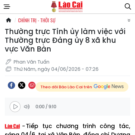
CHÍNH TRỊ - THỜI SỰ
Thường trực Tỉnh ủy làm việc với
Thường trực Đảng ủy 8 xã khu
vực Văn Bàn
Phan Văn Tuấn
Thứ Năm, ngày 04/06/2026 - 07:26
Theo dõi Báo Lào Cai trên
0:00
/
9:10
Tiếp tục chương trình công tác,
sáng 04/6, tại xã Văn Bàn, đồng chí Dương