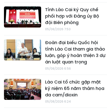
Tỉnh Lào Cai ký Quy chế
phối hợp với Đảng ủy Bộ
đội Biên phòng
05/08/2026 7:53
Đoàn đại biểu Quốc hội
tỉnh Lào Cai tham gia thảo
luận, góp ý hoàn thiện 3 dự
án luật quan trọng
05/08/2026 6:56
Lào Cai tổ chức gặp mặt
kỷ niệm 65 năm thảm họa
da cam/dioxin
05/08/2026 6:24