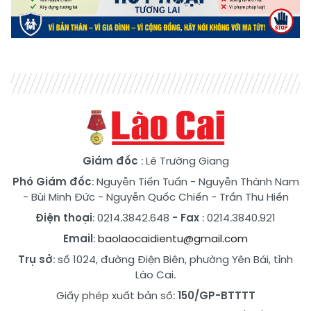
Giám đốc
: Lê Trường Giang
Phó Giám đốc
:
Nguyễn Tiến Tuấn
-
Nguyễn Thành Nam
-
Bùi Minh Đức
-
Nguyễn Quốc Chiến
-
Trần Thu Hiền
Điện thoại
: 0214.3842.648
- Fax
: 0214.3840.921
Email
:
baolaocaidientu@gmail.com
Trụ sở
: số 1024, đường Điện Biên, phường Yên Bái, tỉnh
Lào Cai.
Giấy phép xuất bản số:
150/GP-BTTTT