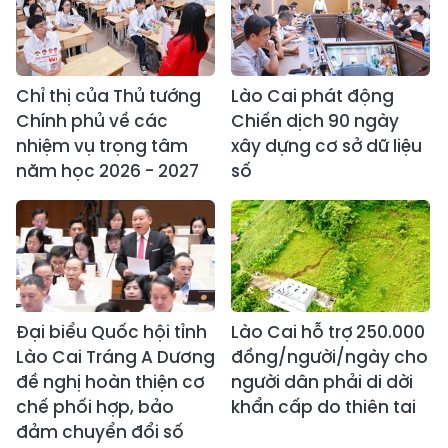
Chỉ thị của Thủ tướng
Lào Cai phát động
Chính phủ về các
Chiến dịch 90 ngày
nhiệm vụ trọng tâm
xây dựng cơ sở dữ liệu
năm học 2026 - 2027
số
Đại biểu Quốc hội tỉnh
Lào Cai hỗ trợ 250.000
Lào Cai Tráng A Dương
đồng/người/ngày cho
đề nghị hoàn thiện cơ
người dân phải di dời
chế phối hợp, bảo
khẩn cấp do thiên tai
đảm chuyển đổi số