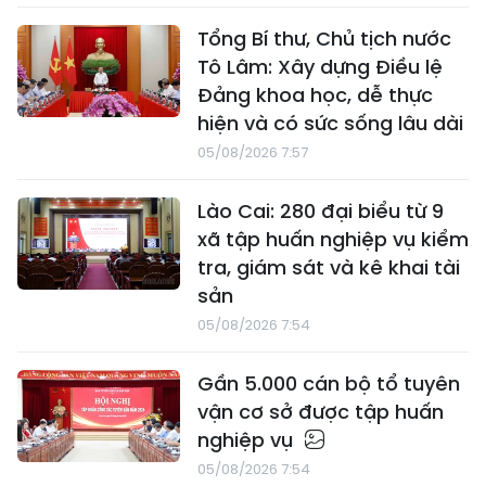
Tổng Bí thư, Chủ tịch nước
Tô Lâm: Xây dựng Điều lệ
Đảng khoa học, dễ thực
hiện và có sức sống lâu dài
05/08/2026 7:57
Lào Cai: 280 đại biểu từ 9
xã tập huấn nghiệp vụ kiểm
tra, giám sát và kê khai tài
sản
05/08/2026 7:54
Gần 5.000 cán bộ tổ tuyên
vận cơ sở được tập huấn
nghiệp vụ
05/08/2026 7:54