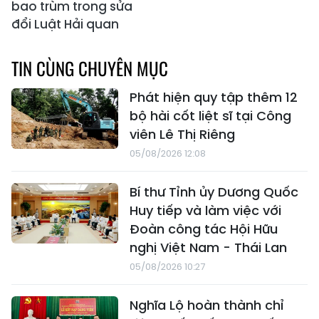
bao trùm trong sửa
đổi Luật Hải quan
TIN CÙNG CHUYÊN MỤC
Phát hiện quy tập thêm 12
bộ hài cốt liệt sĩ tại Công
viên Lê Thị Riêng
05/08/2026 12:08
Bí thư Tỉnh ủy Dương Quốc
Huy tiếp và làm việc với
Đoàn công tác Hội Hữu
nghị Việt Nam - Thái Lan
05/08/2026 10:27
Nghĩa Lộ hoàn thành chỉ