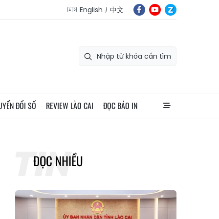
English
中文
UYỂN ĐỔI SỐ
REVIEW LÀO CAI
ĐỌC BÁO IN
ĐỌC NHIỀU