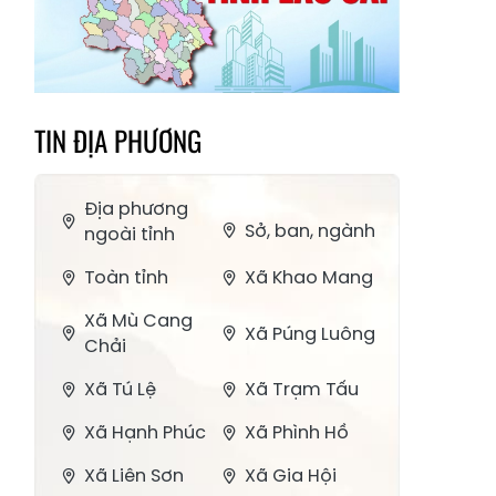
TIN ĐỊA PHƯƠNG
Địa phương
Sở, ban, ngành
ngoài tỉnh
Toàn tỉnh
Xã Khao Mang
Xã Mù Cang
Xã Púng Luông
Chải
Xã Tú Lệ
Xã Trạm Tấu
Xã Hạnh Phúc
Xã Phình Hồ
Xã Liên Sơn
Xã Gia Hội