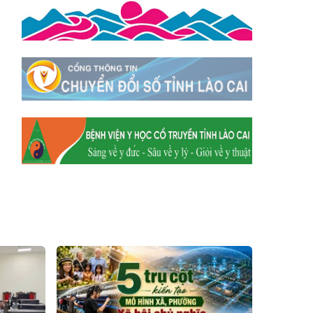
Hum
Xã Y Tý
Xã A Mú Sung
Xã Trịnh Tường
Xã Nậm Chày
Xã Bản Xèo
Xã Bát Xát
Xã Võ Lao
Xã Khánh Yên
Xã Văn Bàn
Xã Dương Quỳ
Xã Chiềng Ken
Xã Minh Lương
Xã Nậm Chảy
Xã Bảo Yên
Xã Nghĩa Đô
Xã Thượng Hà
Xã Xuân Hòa
Xã Phúc Khánh
Xã Bảo Hà
Xã Mường Bo
Xã Bản Hồ
Xã Tả Van