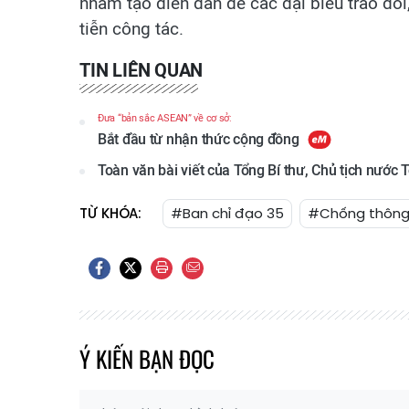
nhằm tạo diễn đàn để các đại biểu trao đổi
tiễn công tác.
TIN LIÊN QUAN
Đưa “bản sắc ASEAN” về cơ sở:
Bắt đầu từ nhận thức cộng đồng
Toàn văn bài viết của Tổng Bí thư, Chủ tịch nước
TỪ KHÓA:
#Ban chỉ đạo 35
#Chống thông 
Ý KIẾN BẠN ĐỌC