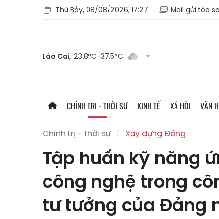
Thứ Bảy, 08/08/2026, 17:27
Mail gửi tòa s
Lào Cai,
23.8°C-37.5°C
CHÍNH TRỊ - THỜI SỰ
KINH TẾ
XÃ HỘI
VĂN 
Chính trị - thời sự
Xây dựng Đảng
Tập huấn kỹ năng ứ
công nghệ trong cô
tư tưởng của Đảng