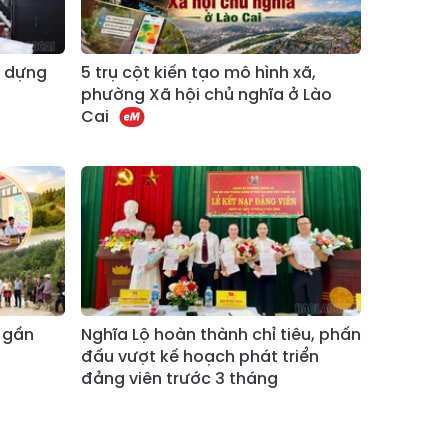
Xã Tả Phìn
Xã Cốc Lầu
Xã Bảo Nhai
Xã Bản Liền
y dựng
5 trụ cột kiến tạo mô hình xã,
phường Xã hội chủ nghĩa ở Lào
Xã Bắc Hà
Xã Tả Củ Tỷ
Cai
Xã Lùng Phình
Xã Pha Long
Xã Mường
Xã Bản Lầu
Khương
Xã Cao Sơn
Xã Si Ma Cai
Xã Sín Chéng
Xã Nậm Xé
Xã Ngũ Chỉ
 gần
Nghĩa Lộ hoàn thành chỉ tiêu, phấn
Xã Chế Tạo
Sơn
đấu vượt kế hoạch phát triển
đảng viên trước 3 tháng
Xã Lao Chải
Xã Nậm Có
Xã Tà Xi Láng
Xã Cát Thịnh