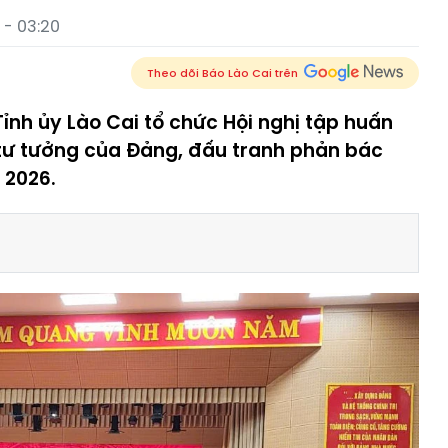
 - 03:20
Theo dõi Báo Lào Cai trên
ỉnh ủy Lào Cai tổ chức Hội nghị tập huấn
 tư tưởng của Đảng, đấu tranh phản bác
m 2026.