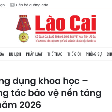
oạn
Liên hệ quảng cáo
HÓA
DU LỊCH
PHÁP LUẬT
THỂ THAO
THẾ GIỚI
PHÓNG SỰ
CH
ng dụng khoa học –
ng tác bảo vệ nền tảng
 năm 2026