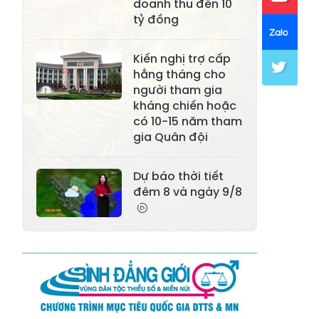
doanh thu đến 10
Xã Mường Lai
Xã Cảm Nhân
tỷ đồng
Xã Yên Thành
Xã Thác Bà
Kiến nghị trợ cấp
Xã Yên Bình
Xã Bảo Ái
hằng tháng cho
người tham gia
Xã Hưng
Xã Trấn Yên
kháng chiến hoặc
Khánh
có 10-15 năm tham
gia Quân đội
Xã Lương
Xã Việt Hồng
Thịnh
Dự báo thời tiết
Xã Quy Mông
Xã Cốc San
đêm 8 và ngày 9/8
Xã Hợp Thành
Xã Phong Hải
Xã Xuân
Xã Bảo Thắng
Quang
Xã Tằng Loỏng
Xã Gia Phú
Xã Mường
Xã Dền Sáng