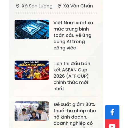
Xã Sơn Lương
Xã Văn Chấn
Xã Thượng
Xã Chấn Thịnh
Việt Nam vượt xa
Bằng La
mức trung bình
Xã Phong Dụ
toàn cầu về ứng
Xã Nghĩa Tâm
Hạ
dụng AI trong
công việc
Xã Châu Quế
Xã Lâm Giang
Xã Đông
Lịch thi đấu bán
Xã Tân Hợp
kết ASEAN Cup
Cuông
2026 (AFF CUP)
Xã Mậu A
Xã Xuân Ái
chính thức mới
nhất
Xã Lâm
Xã Mỏ Vàng
Thượng
Đề xuất giảm 30%
Xã Lục Yên
Xã Tân Lĩnh
thuế thu nhập cho
hộ kinh doanh,
Xã Khánh Hòa
Xã Phúc Lợi
doanh nghiệp có