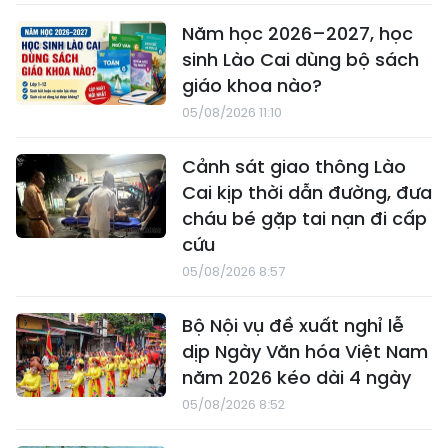
Năm học 2026–2027, học
sinh Lào Cai dùng bộ sách
giáo khoa nào?
05/08/2026 11:10
Cảnh sát giao thông Lào
Cai kịp thời dẫn đường, đưa
cháu bé gặp tai nạn đi cấp
cứu
05/08/2026 8:57
Bộ Nội vụ đề xuất nghỉ lễ
dịp Ngày Văn hóa Việt Nam
năm 2026 kéo dài 4 ngày
05/08/2026 8:52