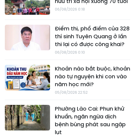
hưu trí xã hội xuống 70 tuổi
06/08/2026 0:18
Điểm thi, phổ điểm của 328
thí sinh Tuyên Quang ở lần
thi lại có được công khai?
06/08/2026 0:10
Khoản nào bắt buộc, khoản
nào tự nguyện khi con vào
năm học mới?
05/08/2026 22:52
Phường Lào Cai: Phun khử
khuẩn, ngăn ngừa dịch
bệnh bùng phát sau ngập
lụt