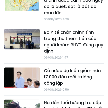
thành được cảnh báo nguy
cơ lũ quét, sạt lở đất do
mưa lớn
06/08/2026 4:26
Bộ Y tế chấn chỉnh tình
trạng thu thêm tiền của
người khám BHYT đúng quy
định
06/08/2026 1:47
Cả nước dự kiến giảm hơn
17.000 đầu mối trường
công lập
06/08/2026 0:59
Hạ dần tuổi hưởng trợ cấp