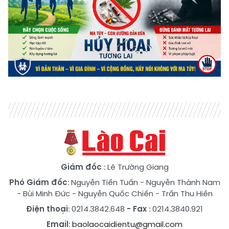
Giám đốc
: Lê Trường Giang
Phó Giám đốc
:
Nguyễn Tiến Tuấn
-
Nguyễn Thành Nam
-
Bùi Minh Đức
-
Nguyễn Quốc Chiến
-
Trần Thu Hiền
Điện thoại
: 0214.3842.648
- Fax
: 0214.3840.921
Email
:
baolaocaidientu@gmail.com