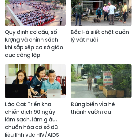
Quy định cơ cấu, số
Bắc Hà siết chặt quản
lượng và chính sách
lý vật nuôi
khi sắp xếp cơ sở giáo
dục công lập
Lào Cai: Triển khai
Đừng biến vỉa hè
chiến dịch 90 ngày
thành vườn rau
làm sạch, làm giàu,
chuẩn hóa cơ sở dữ
liệu lĩnh vực HIV/AIDS