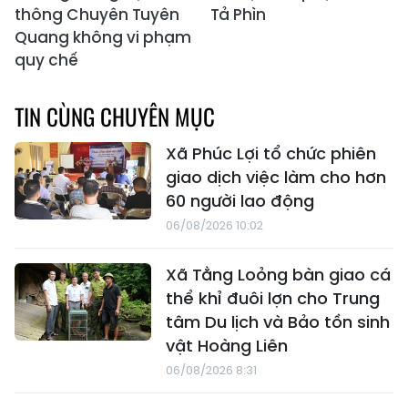
thông Chuyên Tuyên
Tả Phìn
Quang không vi phạm
quy chế
TIN CÙNG CHUYÊN MỤC
Xã Phúc Lợi tổ chức phiên
giao dịch việc làm cho hơn
60 người lao động
06/08/2026 10:02
Xã Tằng Loỏng bàn giao cá
thể khỉ đuôi lợn cho Trung
tâm Du lịch và Bảo tồn sinh
vật Hoàng Liên
06/08/2026 8:31