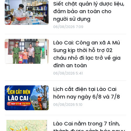
Siết chặt quản lý dược liệu,
đảm bảo an toàn cho
người sử dụng
06/08/2026 7:09
Lào Cai: Công an xã A Mú
Sung kịp thời hỗ trợ 02
cháu nhỏ đi lạc trở về gia
đình an toàn
06/08/2026 5:41
Lịch cắt điện tại Lào Cai
hôm nay ngày 6/8 và 7/8
06/08/2026 5:10
Lào Cai nằm trong 7 tỉnh,