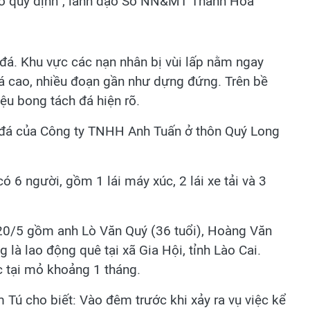
o quy định”, lãnh đạo Sở NN&MT Thanh Hóa
 đá. Khu vực các nạn nhân bị vùi lấp nằm ngay
đá cao, nhiều đoạn gần như dựng đứng. Trên bề
iệu bong tách đá hiện rõ.
 đá của Công ty TNHH Anh Tuấn ở thôn Quý Long
ó 6 người, gồm 1 lái máy xúc, 2 lái xe tải và 3
 20/5 gồm anh Lò Văn Quý (36 tuổi), Hoàng Văn
 là lao động quê tại xã Gia Hội, tỉnh Lào Cai.
 tại mỏ khoảng 1 tháng.
ú cho biết: Vào đêm trước khi xảy ra vụ việc kể