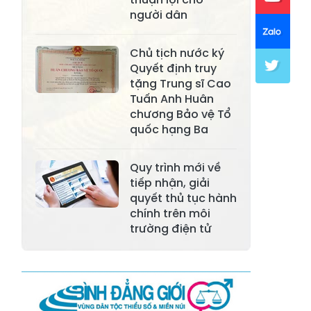
Xã Khánh Hòa
Xã Phúc Lợi
người dân
Xã Mường Lai
Xã Cảm Nhân
Chủ tịch nước ký
Xã Yên Thành
Xã Thác Bà
Quyết định truy
tặng Trung sĩ Cao
Xã Yên Bình
Xã Bảo Ái
Tuấn Anh Huân
chương Bảo vệ Tổ
Xã Hưng
Xã Trấn Yên
quốc hạng Ba
Khánh
Xã Lương
Quy trình mới về
Xã Việt Hồng
Thịnh
tiếp nhận, giải
quyết thủ tục hành
Xã Quy Mông
Xã Cốc San
chính trên môi
trường điện tử
Xã Hợp Thành
Xã Phong Hải
Xã Xuân
Xã Bảo Thắng
Quang
Xã Tằng Loỏng
Xã Gia Phú