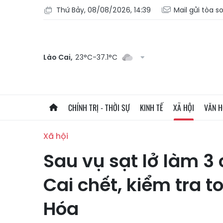
Thứ Bảy, 08/08/2026, 14:39
Mail gửi tòa s
Lào Cai,
23°C-37.1°C
CHÍNH TRỊ - THỜI SỰ
KINH TẾ
XÃ HỘI
VĂN 
Xã hội
Sau vụ sạt lở làm 3
Cai chết, kiểm tra 
Hóa