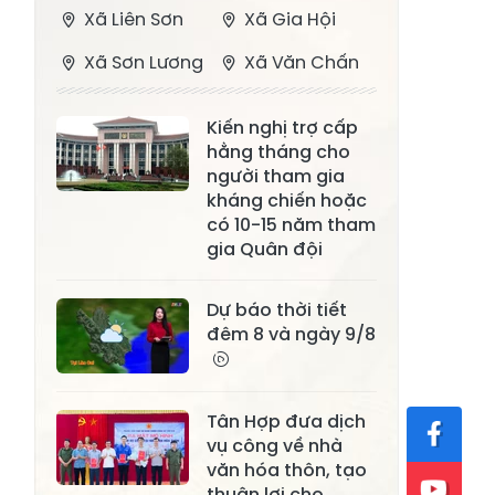
Xã Liên Sơn
Xã Gia Hội
Xã Sơn Lương
Xã Văn Chấn
Xã Thượng
Xã Chấn Thịnh
Kiến nghị trợ cấp
Bằng La
hằng tháng cho
Xã Phong Dụ
người tham gia
Xã Nghĩa Tâm
Hạ
kháng chiến hoặc
có 10-15 năm tham
Xã Châu Quế
Xã Lâm Giang
gia Quân đội
Xã Đông
Xã Tân Hợp
Dự báo thời tiết
Cuông
đêm 8 và ngày 9/8
Xã Mậu A
Xã Xuân Ái
Xã Lâm
Xã Mỏ Vàng
Tân Hợp đưa dịch
Thượng
vụ công về nhà
Xã Lục Yên
Xã Tân Lĩnh
văn hóa thôn, tạo
thuận lợi cho