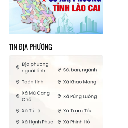
TIN ĐỊA PHƯƠNG
Địa phương
Sở, ban, ngành
ngoài tỉnh
Toàn tỉnh
Xã Khao Mang
Xã Mù Cang
Xã Púng Luông
Chải
Xã Tú Lệ
Xã Trạm Tấu
Xã Hạnh Phúc
Xã Phình Hồ