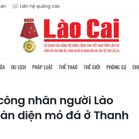
oạn
Liên hệ quảng cáo
HÓA
DU LỊCH
PHÁP LUẬT
THỂ THAO
THẾ GIỚI
PHÓNG SỰ
CH
 công nhân người Lào
toàn diện mỏ đá ở Thanh