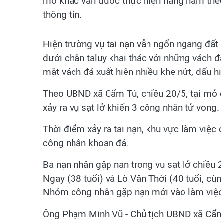
mỏ khác vẫn được thực hiện hằng năm the
thông tin.
Hiện trường vụ tai nạn vẫn ngổn ngang đất
dưới chân taluy khai thác với những vách 
mặt vách đá xuất hiện nhiều khe nứt, dấu h
Theo UBND xã Cẩm Tú, chiều 20/5, tại mỏ
xảy ra vụ sạt lở khiến 3 công nhân tử vong.
Thời điểm xảy ra tai nạn, khu vực làm việc c
công nhân khoan đá.
Ba nạn nhân gặp nạn trong vụ sạt lở chiều
Ngay (38 tuổi) và Lò Văn Thời (40 tuổi, cùng
Nhóm công nhân gặp nạn mới vào làm việc
Ông Phạm Minh Vũ - Chủ tịch UBND xã Cẩm T