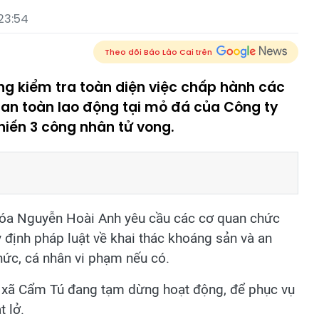
23:54
Theo dõi Báo Lào Cai trên
g kiểm tra toàn diện việc chấp hành các
 an toàn lao động tại mỏ đá của Công ty
khiến 3 công nhân tử vong.
 Hóa Nguyễn Hoài Anh yêu cầu các cơ quan chức
 định pháp luật về khai thác khoáng sản và an
hức, cá nhân vi phạm nếu có.
xã Cẩm Tú đang tạm dừng hoạt động, để phục vụ
t lở.