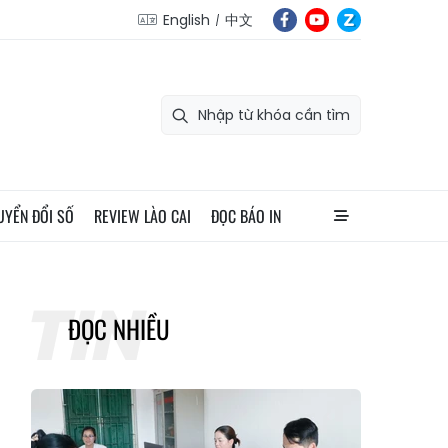
English
中文
UYỂN ĐỔI SỐ
REVIEW LÀO CAI
ĐỌC BÁO IN
ĐỌC NHIỀU