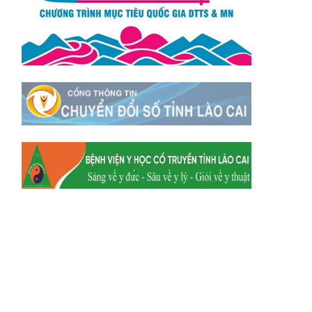
Xã Mường
Xã Dền Sáng
Hum
Xã Y Tý
Xã A Mú Sung
Xã Trịnh Tường
Xã Nậm Chày
Xã Bản Xèo
Xã Bát Xát
Xã Võ Lao
Xã Khánh Yên
Xã Văn Bàn
Xã Dương Quỳ
Xã Chiềng Ken
Xã Minh Lương
Xã Nậm Chảy
Xã Bảo Yên
Xã Nghĩa Đô
Xã Thượng Hà
Xã Xuân Hòa
Xã Phúc Khánh
Xã Bảo Hà
Xã Mường Bo