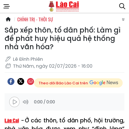
CHÍNH TRỊ - THỜI SỰ
Sắp xếp thôn, tổ dân phố: Làm gì
để phát huy hiệu quả hệ thống
nhà văn hóa?
Lê Đình Phiên
Thứ Năm, ngày 02/07/2026 - 16:00
Theo dõi Báo Lào Cai trên
0:00
/
0:00
Ở các thôn, tổ dân phố, hội trường,
nhà văn hóa được xem như “đình làng”