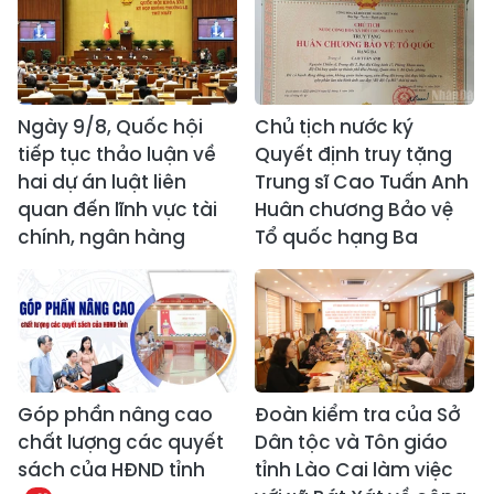
Ngày 9/8, Quốc hội
Chủ tịch nước ký
tiếp tục thảo luận về
Quyết định truy tặng
hai dự án luật liên
Trung sĩ Cao Tuấn Anh
quan đến lĩnh vực tài
Huân chương Bảo vệ
chính, ngân hàng
Tổ quốc hạng Ba
Góp phần nâng cao
Đoàn kiểm tra của Sở
chất lượng các quyết
Dân tộc và Tôn giáo
sách của HĐND tỉnh
tỉnh Lào Cai làm việc