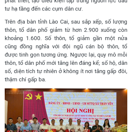
phát triển, tạo điều kiện tập trung nguồn lực đầu
tư hạ tầng đến các cụm dân cư.
Trên địa bàn tỉnh Lào Cai, sau sắp xếp, số lượng
thôn, tổ dân phố giảm từ hơn 2.900 xuống còn
khoảng 1.600. Số thôn, tổ giảm gần một nửa
cũng đồng nghĩa với đội ngũ cán bộ thôn, tổ
được tinh gọn tương ứng. Ngược lại, quy mô mỗi
thôn, tổ dân phố mới tăng lên đáng kể; số hộ, dân
số, diện tích tự nhiên ở không ít nơi tăng gấp đôi,
thậm chí gấp ba.