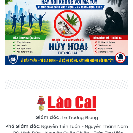
Giám đốc
: Lê Trường Giang
Phó Giám đốc
:
Nguyễn Tiến Tuấn
-
Nguyễn Thành Nam
-
Bùi Minh Đức
-
Nguyễn Quốc Chiến
-
Trần Thu Hiền