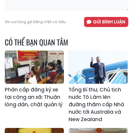
GỬI BÌNH LUẬN
Xin vui lòng gõ tiếng Việt có dấu
CÓ THỂ BẠN QUAN TÂM
Phân cấp đăng ký xe
Tổng Bí thư, Chủ tịch
tại công an xã: Thuận
nước Tô Lâm lên
lòng dân, chặt quản lý
đường thăm cấp Nhà
nước tới Australia và
New Zealand