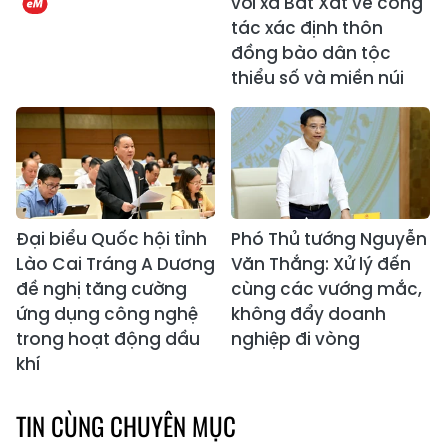
với xã Bát Xát về công
tác xác định thôn
đồng bào dân tộc
thiểu số và miền núi
Đại biểu Quốc hội tỉnh
Phó Thủ tướng Nguyễn
Lào Cai Tráng A Dương
Văn Thắng: Xử lý đến
đề nghị tăng cường
cùng các vướng mắc,
ứng dụng công nghệ
không đẩy doanh
trong hoạt động dầu
nghiệp đi vòng
khí
TIN CÙNG CHUYÊN MỤC