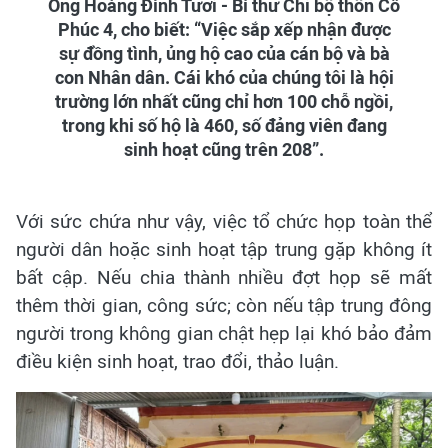
Ông Hoàng Đình Tươi - Bí thư Chi bộ thôn Cổ
Phúc 4, cho biết: “Việc sắp xếp nhận được
sự đồng tình, ủng hộ cao của cán bộ và bà
con Nhân dân. Cái khó của chúng tôi là hội
trường lớn nhất cũng chỉ hơn 100 chỗ ngồi,
trong khi số hộ là 460, số đảng viên đang
sinh hoạt cũng trên 208”.
Với sức chứa như vậy, việc tổ chức họp toàn thể
người dân hoặc sinh hoạt tập trung gặp không ít
bất cập. Nếu chia thành nhiều đợt họp sẽ mất
thêm thời gian, công sức; còn nếu tập trung đông
người trong không gian chật hẹp lại khó bảo đảm
điều kiện sinh hoạt, trao đổi, thảo luận.