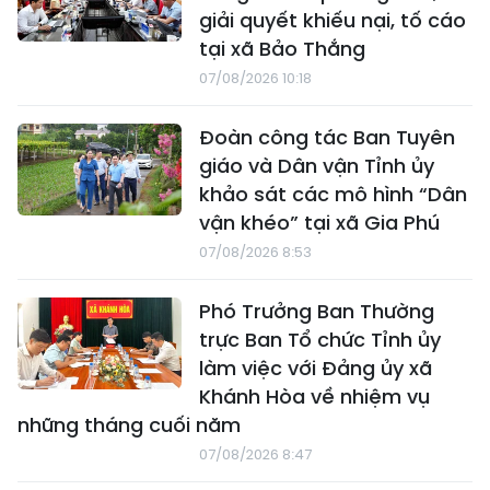
giải quyết khiếu nại, tố cáo
tại xã Bảo Thắng
07/08/2026 10:18
Đoàn công tác Ban Tuyên
giáo và Dân vận Tỉnh ủy
khảo sát các mô hình “Dân
vận khéo” tại xã Gia Phú
07/08/2026 8:53
Phó Trưởng Ban Thường
trực Ban Tổ chức Tỉnh ủy
làm việc với Đảng ủy xã
Khánh Hòa về nhiệm vụ
những tháng cuối năm
07/08/2026 8:47