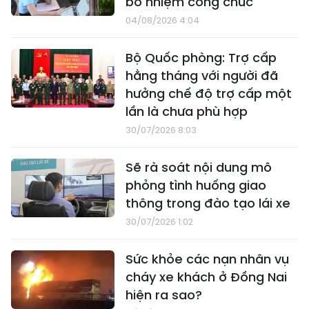
bổ nhiệm công chức
04/08/2026 4:04
Bộ Quốc phòng: Trợ cấp
hằng tháng với người đã
hưởng chế độ trợ cấp một
lần là chưa phù hợp
30/07/2026 8:03
Sẽ rà soát nội dung mô
phỏng tình huống giao
thông trong đào tạo lái xe
30/07/2026 1:02
Sức khỏe các nạn nhân vụ
cháy xe khách ở Đồng Nai
hiện ra sao?