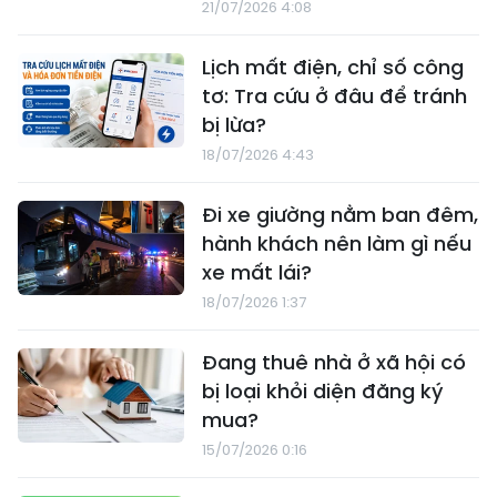
21/07/2026 4:08
Lịch mất điện, chỉ số công
tơ: Tra cứu ở đâu để tránh
bị lừa?
18/07/2026 4:43
Đi xe giường nằm ban đêm,
hành khách nên làm gì nếu
xe mất lái?
18/07/2026 1:37
Đang thuê nhà ở xã hội có
bị loại khỏi diện đăng ký
mua?
15/07/2026 0:16