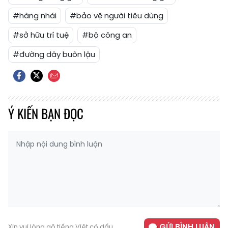
#hàng nhái
#bảo vệ người tiêu dùng
#sở hữu trí tuệ
#bộ công an
#đường dây buôn lậu
Ý KIẾN BẠN ĐỌC
GỬI BÌNH LUẬN
Xin vui lòng gõ tiếng Việt có dấu