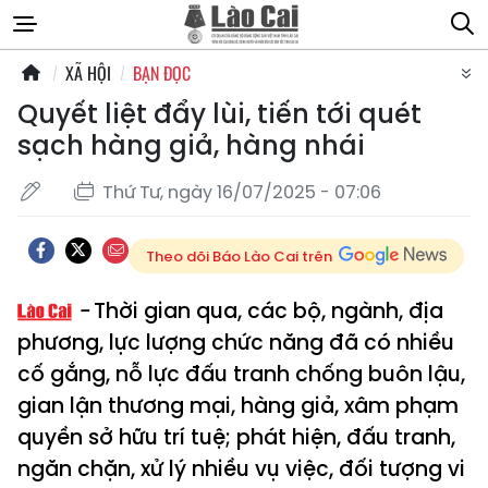
XÃ HỘI
BẠN ĐỌC
Quyết liệt đẩy lùi, tiến tới quét
sạch hàng giả, hàng nhái
Thứ Tư, ngày 16/07/2025 - 07:06
Theo dõi Báo Lào Cai trên
Thời gian qua, các bộ, ngành, địa
phương, lực lượng chức năng đã có nhiều
cố gắng, nỗ lực đấu tranh chống buôn lậu,
gian lận thương mại, hàng giả, xâm phạm
quyền sở hữu trí tuệ; phát hiện, đấu tranh,
ngăn chặn, xử lý nhiều vụ việc, đối tượng vi