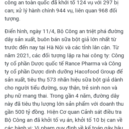
công an toàn quốc đã khởi tố 124 vụ với 297 bị
can; xử lý hành chính 944 vụ, liên quan 968 đối
tượng.
Điển hình, ngày 11/4, Bộ Công an triệt phá đường
dây sản xuất, buôn bán sữa bột giả lớn nhất từ
trước đến nay tại Hà Nội và các tỉnh lân cận. Từ
năm 2021, các đối tượng lập ra hai công ty: Công
ty cổ phần Dược quốc tế Rance Pharma và Công
ty cổ phần Dược dinh dưỡng Hacofood Group để
sản xuất, tiêu thụ 573 nhãn hiệu sữa bột giả dành
cho người tiểu đường, suy thận, trẻ sinh non và
phụ nữ mang thai. Trong gần 4 năm, đường dây
này đã tiêu thụ lượng lớn sản phẩm với doanh thu
gần 500 tỷ đồng. Hiện Cơ quan Cảnh sát điều tra
Bộ Công an đã khởi tố vụ án, khởi tố 10 bị can về
các hành vi: Vi phạm quy định về kế toán gây hậu