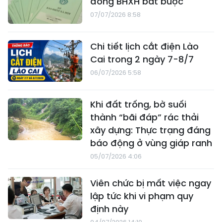
đóng BHXH bắt buộc
07/07/2026 8:58
Chi tiết lịch cắt điện Lào
Cai trong 2 ngày 7-8/7
06/07/2026 5:58
Khi đất trống, bờ suối
thành “bãi đáp” rác thải
xây dựng: Thực trạng đáng
báo động ở vùng giáp ranh
05/07/2026 4:06
Viên chức bị mất việc ngay
lập tức khi vi phạm quy
định này