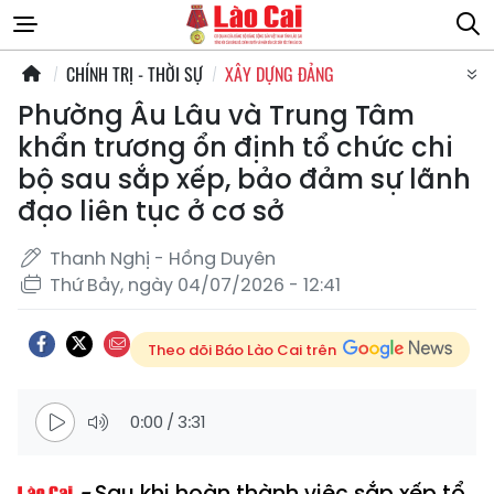
CHÍNH TRỊ - THỜI SỰ
XÂY DỰNG ĐẢNG
Phường Âu Lâu và Trung Tâm
khẩn trương ổn định tổ chức chi
bộ sau sắp xếp, bảo đảm sự lãnh
đạo liên tục ở cơ sở
Thanh Nghị - Hồng Duyên
Thứ Bảy, ngày 04/07/2026 - 12:41
Theo dõi Báo Lào Cai trên
0:00
/
3:31
Sau khi hoàn thành việc sắp xếp tổ