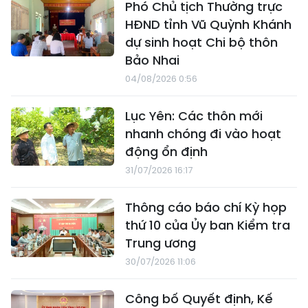
Phó Chủ tịch Thường trực
HĐND tỉnh Vũ Quỳnh Khánh
dự sinh hoạt Chi bộ thôn
Bảo Nhai
04/08/2026 0:56
Lục Yên: Các thôn mới
nhanh chóng đi vào hoạt
động ổn định
31/07/2026 16:17
Thông cáo báo chí Kỳ họp
thứ 10 của Ủy ban Kiểm tra
Trung ương
30/07/2026 11:06
Công bố Quyết định, Kế