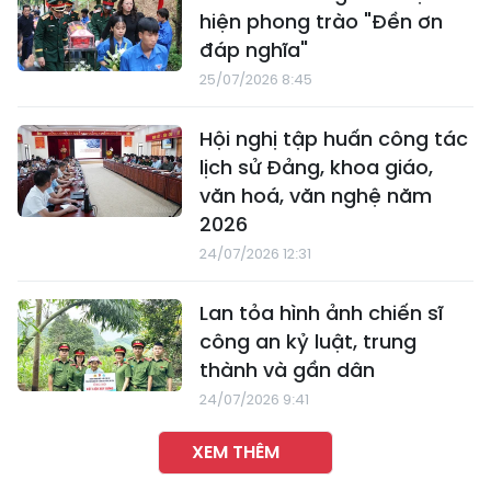
hiện phong trào "Đền ơn
đáp nghĩa"
25/07/2026 8:45
Hội nghị tập huấn công tác
lịch sử Đảng, khoa giáo,
văn hoá, văn nghệ năm
2026
24/07/2026 12:31
Lan tỏa hình ảnh chiến sĩ
công an kỷ luật, trung
thành và gần dân
24/07/2026 9:41
XEM THÊM