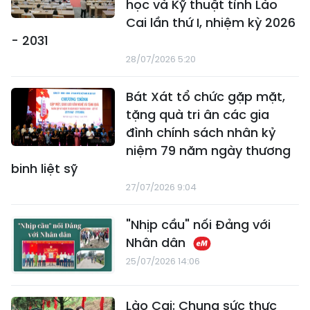
học và Kỹ thuật tỉnh Lào
Cai lần thứ I, nhiệm kỳ 2026
- 2031
28/07/2026 5:20
Bát Xát tổ chức gặp mặt,
tặng quà tri ân các gia
đình chính sách nhân kỷ
niệm 79 năm ngày thương
binh liệt sỹ
27/07/2026 9:04
"Nhịp cầu" nối Đảng với
Nhân dân
25/07/2026 14:06
Lào Cai: Chung sức thực