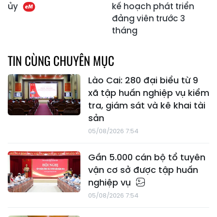
ủy
kế hoạch phát triển
đảng viên trước 3
tháng
TIN CÙNG CHUYÊN MỤC
Lào Cai: 280 đại biểu từ 9
xã tập huấn nghiệp vụ kiểm
tra, giám sát và kê khai tài
sản
05/08/2026 7:54
Gần 5.000 cán bộ tổ tuyên
vận cơ sở được tập huấn
nghiệp vụ
05/08/2026 7:54