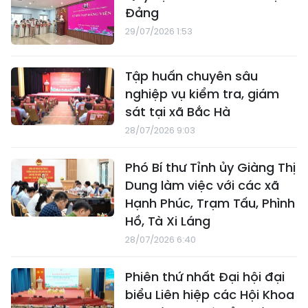
Đảng
29/07/2026 1:53
Tập huấn chuyên sâu
nghiệp vụ kiểm tra, giám
sát tại xã Bắc Hà
28/07/2026 9:03
Phó Bí thư Tỉnh ủy Giàng Thị
Dung làm việc với các xã
Hạnh Phúc, Trạm Tấu, Phình
Hồ, Tà Xi Láng
28/07/2026 6:40
Phiên thứ nhất Đại hội đại
biểu Liên hiệp các Hội Khoa