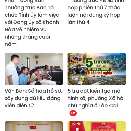
Phó Trưởng Ban
Thường trực HĐND tỉnh
Thường trực Ban Tổ
họp phiên thứ 7 thảo
chức Tỉnh ủy làm việc
luận nội dung kỳ họp
với Đảng ủy xã Khánh
lần thứ 4
Hòa về nhiệm vụ
những tháng cuối
năm
Văn Bàn: Số hóa hồ sơ,
5 trụ cột kiến tạo mô
xây dựng dữ liệu đảng
hình xã, phường Xã hội
viên điện tử
chủ nghĩa ở Lào Cai