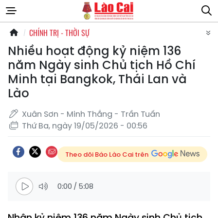
CHÍNH TRỊ - THỜI SỰ
Nhiều hoạt động kỷ niệm 136
năm Ngày sinh Chủ tịch Hồ Chí
Minh tại Bangkok, Thái Lan và
Lào
Xuân Sơn - Minh Thắng - Trần Tuấn
Thứ Ba, ngày 19/05/2026 - 00:56
Theo dõi Báo Lào Cai trên
0:00
/
5:08
Nhân kỷ niệm 136 năm Ngày sinh Chủ tịch