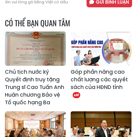
GỬI BÌNH LUẬN
Xin vui lòng gõ tiếng Việt có dấu
CÓ THỂ BẠN QUAN TÂM
Chủ tịch nước ký
Góp phần nâng cao
Quyết định truy tặng
chất lượng các quyết
Trung sĩ Cao Tuấn Anh
sách của HĐND tỉnh
Huân chương Bảo vệ
Tổ quốc hạng Ba