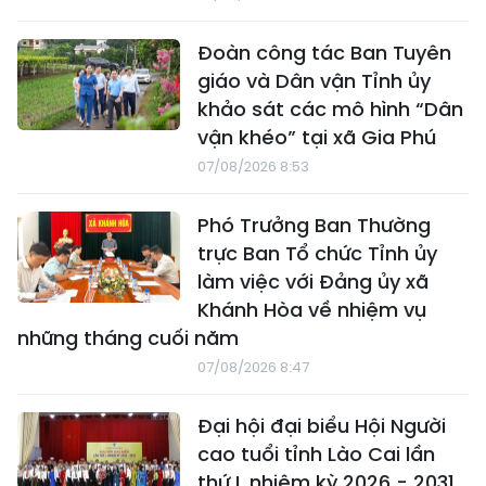
Đoàn công tác Ban Tuyên
giáo và Dân vận Tỉnh ủy
khảo sát các mô hình “Dân
vận khéo” tại xã Gia Phú
07/08/2026 8:53
Phó Trưởng Ban Thường
trực Ban Tổ chức Tỉnh ủy
làm việc với Đảng ủy xã
Khánh Hòa về nhiệm vụ
những tháng cuối năm
07/08/2026 8:47
Đại hội đại biểu Hội Người
cao tuổi tỉnh Lào Cai lần
thứ I, nhiệm kỳ 2026 - 2031