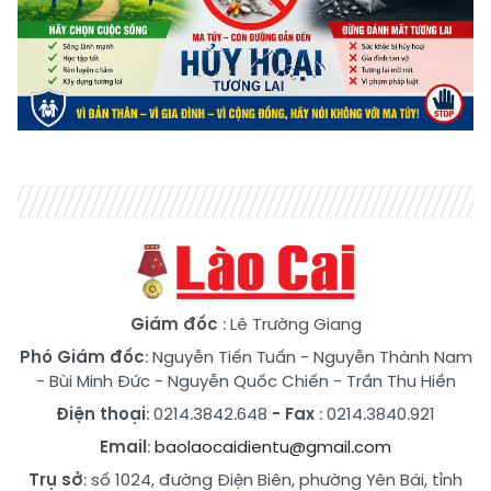
Giám đốc
: Lê Trường Giang
Phó Giám đốc
:
Nguyễn Tiến Tuấn
-
Nguyễn Thành Nam
-
Bùi Minh Đức
-
Nguyễn Quốc Chiến
-
Trần Thu Hiền
Điện thoại
: 0214.3842.648
- Fax
: 0214.3840.921
Email
:
baolaocaidientu@gmail.com
Trụ sở
: số 1024, đường Điện Biên, phường Yên Bái, tỉnh