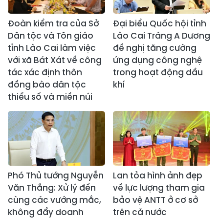
Đoàn kiểm tra của Sở
Đại biểu Quốc hội tỉnh
Dân tộc và Tôn giáo
Lào Cai Tráng A Dương
tỉnh Lào Cai làm việc
đề nghị tăng cường
với xã Bát Xát về công
ứng dụng công nghệ
tác xác định thôn
trong hoạt động dầu
đồng bào dân tộc
khí
thiểu số và miền núi
Phó Thủ tướng Nguyễn
Lan tỏa hình ảnh đẹp
Văn Thắng: Xử lý đến
về lực lượng tham gia
cùng các vướng mắc,
bảo vệ ANTT ở cơ sở
không đẩy doanh
trên cả nước