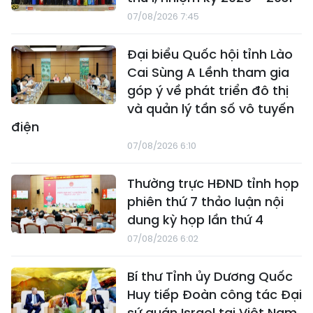
07/08/2026 7:45
Đại biểu Quốc hội tỉnh Lào
Cai Sùng A Lềnh tham gia
góp ý về phát triển đô thị
và quản lý tần số vô tuyến
điện
07/08/2026 6:10
Thường trực HĐND tỉnh họp
phiên thứ 7 thảo luận nội
dung kỳ họp lần thứ 4
07/08/2026 6:02
Bí thư Tỉnh ủy Dương Quốc
Huy tiếp Đoàn công tác Đại
sứ quán Israel tại Việt Nam