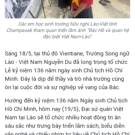
Các em học sinh trường hữu nghị Lào-Việt tỉnh
Champasak tham quan triển lãm ảnh “Bác Hồ và quan hệ
đặc biệt Việt Nam-Lào”.
Sáng 18/5, tại thủ đô Vientiane, Trường Song ngữ
Lào - Việt Nam Nguyễn Du đã long trọng tổ chức
Lễ kỷ niệm 136 năm ngày sinh Chủ tịch Hồ Chí
Minh. Đây là dịp để thầy và trò nhà trường cùng
ôn lại cuộc đời và sự nghiệp vẻ vang của Bác.
Hướng đến kỷ niệm 136 năm Ngày sinh Chủ tịch
Hồ Chí Minh, hôm nay (19/5), Đại sứ quán Việt
Nam tại Lào sẽ tổ chức nhiều hoạt động tri ân
sâu sắc như trưng bày triển lãm sách, biểu diễn
văn nghệ và chiếu phim tư liệu về Chủ tịch Hồ Chí