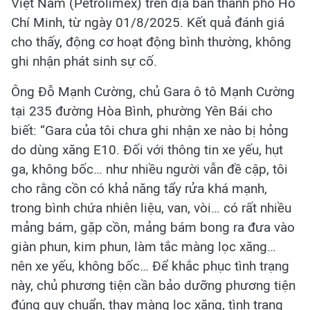
Việt Nam (Petrolimex) trên địa bàn thành phố Hồ
Chí Minh, từ ngày 01/8/2025. Kết quả đánh giá
cho thấy, động cơ hoạt động bình thường, không
ghi nhận phát sinh sự cố.
Ông Đỗ Mạnh Cường, chủ Gara ô tô Mạnh Cường
tại 235 đường Hòa Bình, phường Yên Bái cho
biết: “Gara của tôi chưa ghi nhận xe nào bị hỏng
do dùng xăng E10. Đối với thông tin xe yếu, hụt
ga, không bốc… như nhiều người vẫn đề cập, tôi
cho rằng cồn có khả năng tẩy rửa khá mạnh,
trong bình chứa nhiên liệu, van, vòi… có rất nhiều
mảng bám, gặp cồn, mảng bám bong ra đưa vào
giàn phun, kim phun, làm tắc màng lọc xăng…
nên xe yếu, không bốc… Để khắc phục tình trạng
này, chủ phương tiện cần bảo dưỡng phương tiện
đúng quy chuẩn, thay màng lọc xăng, tình trạng