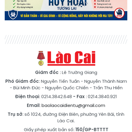
Giám đốc
: Lê Trường Giang
Phó Giám đốc
:
Nguyễn Tiến Tuấn
-
Nguyễn Thành Nam
-
Bùi Minh Đức
-
Nguyễn Quốc Chiến
-
Trần Thu Hiền
Điện thoại
: 0214.3842.648
- Fax
: 0214.3840.921
Email
:
baolaocaidientu@gmail.com
Trụ sở
: số 1024, đường Điện Biên, phường Yên Bái, tỉnh
Lào Cai.
Giấy phép xuất bản số:
150/GP-BTTTT