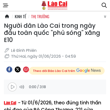
KINH TẾ
THỊ TRƯỜNG
Người dân Lào Cai trong ngày
đầu toàn quốc "phủ sóng" xăng
E10
Lê Đình Phiên
Thứ Hai, ngày 01/06/2026 - 04:59
Theo dõi Báo Lào Cai trên
0:00
/
3:18
Từ 01/6/2026, theo đúng tinh thần
chỉ đạo của Bộ Công Thương, 221 cửa