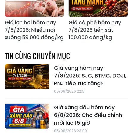
Giá lợn hơi hôm nay
Giá cà phê hôm nay
7/8/2026: Nhiều nơi
7/8/2026 tiến sát
xuống 59.000 đồng/kg
100.000 đồng/kg
TIN CÙNG CHUYÊN MỤC
Giá vàng hôm nay
7/8/2026: SJC, BTMC, DOJI,
PNJ tiếp tục tăng?
06/08/2026 22:51
Giá xăng dầu hôm nay
6/8/2026: Chờ điều chỉnh
mới lúc 15 giờ
05/08/2026 23:00