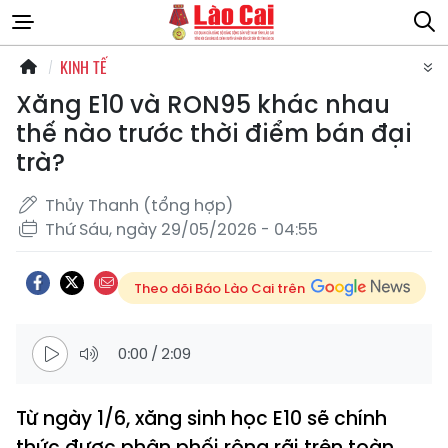
KINH TẾ
Xăng E10 và RON95 khác nhau
thế nào trước thời điểm bán đại
trà?
Thủy Thanh (tổng hợp)
Thứ Sáu, ngày 29/05/2026 - 04:55
Theo dõi Báo Lào Cai trên
0:00
/
2:09
Từ ngày 1/6, xăng sinh học E10 sẽ chính
thức được phân phối rộng rãi trên toàn