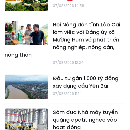
07/08/2026 14:58
Hội Nông dân tỉnh Lào Cai
làm việc với Đảng ủy xã
Mường Hum về phát triển
nông nghiệp, nông dân,
nông thôn
07/08/2026 12:24
Đầu tư gần 1.000 tỷ đồng
xây dựng cầu Yên Bái
07/08/2026 11:14
Sớm đưa Nhà máy tuyển
quặng apatit nghèo vào
hoạt động