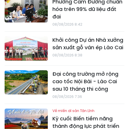
Phường Cam Đường chuẩn
hóa trên 99% dữ liệu đất
đai
08/08/2026 8:42
Khởi công Dự án Nhà xưởng
sản xuất gỗ ván ép Lào Cai
08/08/2026 8:38
Đại công trường mở rộng
cao tốc Nội Bài - Lào Cai
sau 10 tháng thi công
08/08/2026 7:36
Về miền di sản Tân Lĩnh
Kỳ cuối: Biến tiềm năng
thành động lực phát triển