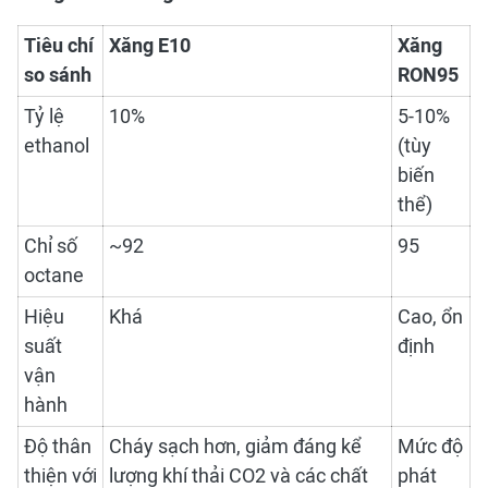
Tiêu chí
Xăng E10
Xăng
so sánh
RON95
Tỷ lệ
10%
5-10%
ethanol
(tùy
biến
thể)
Chỉ số
~92
95
octane
Hiệu
Khá
Cao, ổn
suất
định
vận
hành
Độ thân
Cháy sạch hơn, giảm đáng kể
Mức độ
thiện với
lượng khí thải CO2 và các chất
phát