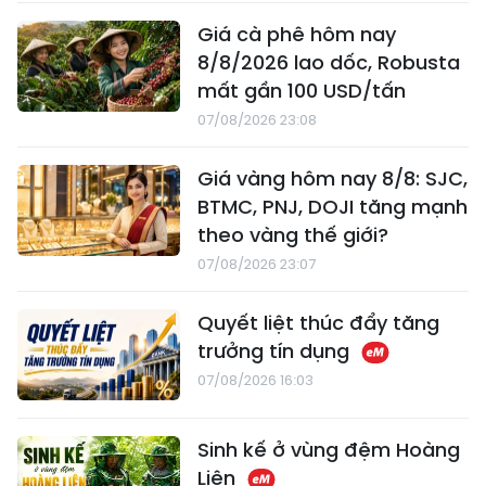
Giá cà phê hôm nay
8/8/2026 lao dốc, Robusta
mất gần 100 USD/tấn
07/08/2026 23:08
Giá vàng hôm nay 8/8: SJC,
BTMC, PNJ, DOJI tăng mạnh
theo vàng thế giới?
07/08/2026 23:07
Quyết liệt thúc đẩy tăng
trưởng tín dụng
07/08/2026 16:03
Sinh kế ở vùng đệm Hoàng
Liên