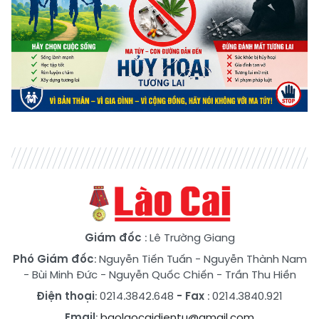
Giám đốc
: Lê Trường Giang
Phó Giám đốc
:
Nguyễn Tiến Tuấn
-
Nguyễn Thành Nam
-
Bùi Minh Đức
-
Nguyễn Quốc Chiến
-
Trần Thu Hiền
Điện thoại
: 0214.3842.648
- Fax
: 0214.3840.921
Email
:
baolaocaidientu@gmail.com