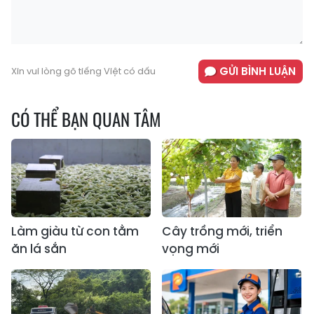
GỬI BÌNH LUẬN
Xin vui lòng gõ tiếng Việt có dấu
CÓ THỂ BẠN QUAN TÂM
Làm giàu từ con tằm
Cây trồng mới, triển
ăn lá sắn
vọng mới