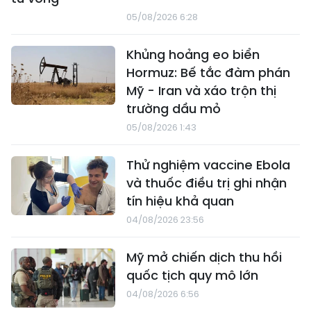
05/08/2026 6:28
Khủng hoảng eo biển
Hormuz: Bế tắc đàm phán
Mỹ - Iran và xáo trộn thị
trường dầu mỏ
05/08/2026 1:43
Thử nghiệm vaccine Ebola
và thuốc điều trị ghi nhận
tín hiệu khả quan
04/08/2026 23:56
Mỹ mở chiến dịch thu hồi
quốc tịch quy mô lớn
04/08/2026 6:56