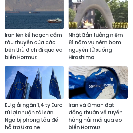
Iran lên kế hoạch cấm
Nhật Bản tưởng niệm
tàu thuyền của các
81 năm vụ ném bom
bên thù địch đi qua eo
nguyên tử xuống
biển Hormuz
Hiroshima
EU giải ngân 1,4 tỷ Euro
Iran và Oman đạt
từ lợi nhuận tài sản
đồng thuận về tuyến
Nga bị phong tỏa để
hàng hải mới qua eo
hỗ trợ Ukraine
biển Hormuz