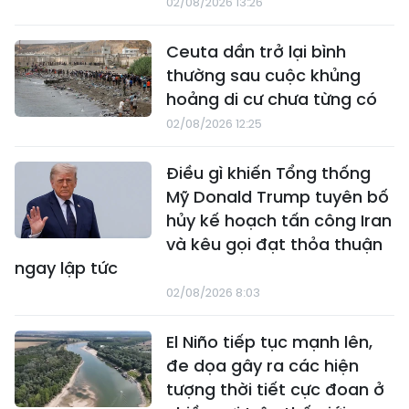
02/08/2026 13:26
Ceuta dần trở lại bình
thường sau cuộc khủng
hoảng di cư chưa từng có
02/08/2026 12:25
Điều gì khiến Tổng thống
Mỹ Donald Trump tuyên bố
hủy kế hoạch tấn công Iran
và kêu gọi đạt thỏa thuận
ngay lập tức
02/08/2026 8:03
El Niño tiếp tục mạnh lên,
đe dọa gây ra các hiện
tượng thời tiết cực đoan ở