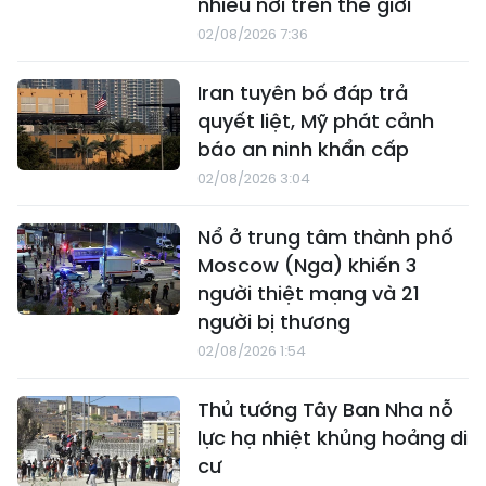
nhiều nơi trên thế giới
02/08/2026 7:36
Iran tuyên bố đáp trả
quyết liệt, Mỹ phát cảnh
báo an ninh khẩn cấp
02/08/2026 3:04
Nổ ở trung tâm thành phố
Moscow (Nga) khiến 3
người thiệt mạng và 21
người bị thương
02/08/2026 1:54
Thủ tướng Tây Ban Nha nỗ
lực hạ nhiệt khủng hoảng di
cư