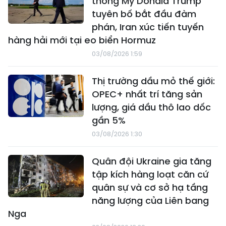
thống Mỹ Donald Trump
tuyên bố bắt đầu đàm
phán, Iran xúc tiến tuyến
hàng hải mới tại eo biển Hormuz
03/08/2026 1:59
Thị trường dầu mỏ thế giới:
OPEC+ nhất trí tăng sản
lượng, giá dầu thô lao dốc
gần 5%
03/08/2026 1:30
Quân đội Ukraine gia tăng
tập kích hàng loạt căn cứ
quân sự và cơ sở hạ tầng
năng lượng của Liên bang
Nga