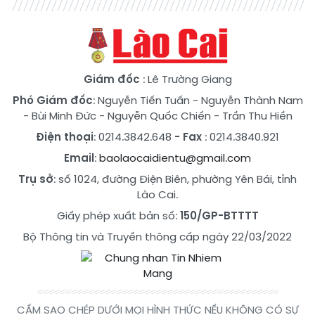
Giám đốc
: Lê Trường Giang
Phó Giám đốc
:
Nguyễn Tiến Tuấn
-
Nguyễn Thành Nam
-
Bùi Minh Đức
-
Nguyễn Quốc Chiến
-
Trần Thu Hiền
Điện thoại
: 0214.3842.648
- Fax
: 0214.3840.921
Email
:
baolaocaidientu@gmail.com
Trụ sở
: số 1024, đường Điện Biên, phường Yên Bái, tỉnh
Lào Cai.
Giấy phép xuất bản số:
150/GP-BTTTT
Bộ Thông tin và Truyền thông cấp ngày 22/03/2022
CẤM SAO CHÉP DƯỚI MỌI HÌNH THỨC NẾU KHÔNG CÓ SỰ