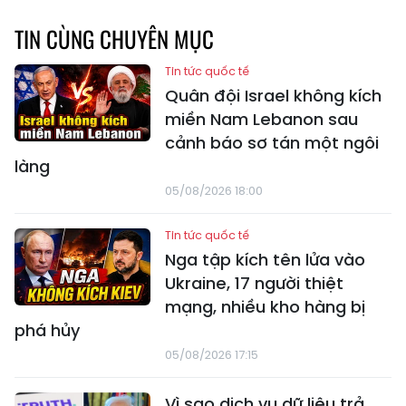
TIN CÙNG CHUYÊN MỤC
Tin tức quốc tế
Quân đội Israel không kích
miền Nam Lebanon sau
cảnh báo sơ tán một ngôi
làng
05/08/2026 18:00
Tin tức quốc tế
Nga tập kích tên lửa vào
Ukraine, 17 người thiệt
mạng, nhiều kho hàng bị
phá hủy
05/08/2026 17:15
Vì sao dịch vụ dữ liệu trả