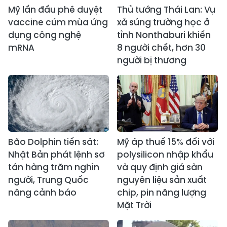
Mỹ lần đầu phê duyệt
Thủ tướng Thái Lan: Vụ
vaccine cúm mùa ứng
xả súng trường học ở
dụng công nghệ
tỉnh Nonthaburi khiến
mRNA
8 người chết, hơn 30
người bị thương
Bão Dolphin tiến sát:
Mỹ áp thuế 15% đối với
Nhật Bản phát lệnh sơ
polysilicon nhập khẩu
tán hàng trăm nghìn
và quy định giá sàn
người, Trung Quốc
nguyên liệu sản xuất
nâng cảnh báo
chip, pin năng lượng
Mặt Trời