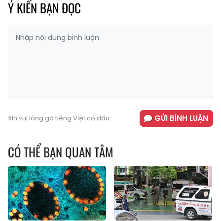
Ý KIẾN BẠN ĐỌC
GỬI BÌNH LUẬN
Xin vui lòng gõ tiếng Việt có dấu
CÓ THỂ BẠN QUAN TÂM