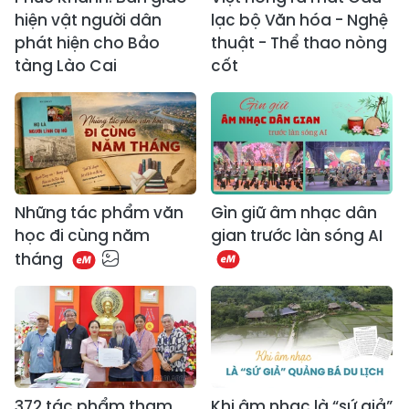
hiện vật người dân
lạc bộ Văn hóa - Nghệ
phát hiện cho Bảo
thuật - Thể thao nòng
tàng Lào Cai
cốt
​Những tác phẩm văn
Gìn giữ âm nhạc dân
học đi cùng năm
gian trước làn sóng AI
tháng
372 tác phẩm tham
Khi âm nhạc là “sứ giả”