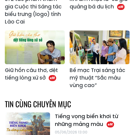
gia Cuộc thi Sáng tác
quảng bá du lịch
biểu trưng (logo) tỉnh
Lào Cai
Giữ hồn câu thơ, dệt
Bế mạc Trại sáng tác
tiếng lòng xứ sở
mỹ thuật “Sắc màu
vùng cao”
TIN CÙNG CHUYÊN MỤC
Tiếng vọng biển khơi từ
những mảng màu
05/06/2026 13:00