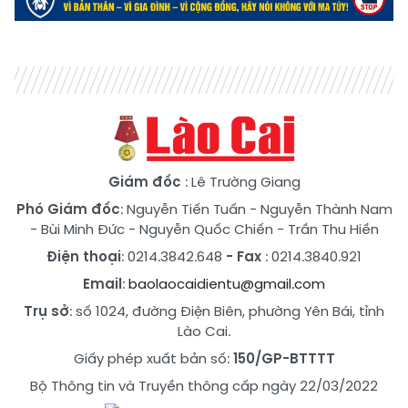
Giám đốc
: Lê Trường Giang
Phó Giám đốc
:
Nguyễn Tiến Tuấn
-
Nguyễn Thành Nam
-
Bùi Minh Đức
-
Nguyễn Quốc Chiến
-
Trần Thu Hiền
Điện thoại
: 0214.3842.648
- Fax
: 0214.3840.921
Email
:
baolaocaidientu@gmail.com
Trụ sở
: số 1024, đường Điện Biên, phường Yên Bái, tỉnh
Lào Cai.
Giấy phép xuất bản số:
150/GP-BTTTT
Bộ Thông tin và Truyền thông cấp ngày 22/03/2022