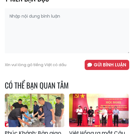
GỬI BÌNH LUẬN
Xin vui lòng gõ tiếng Việt có dấu
CÓ THỂ BẠN QUAN TÂM
Phúc Khánh: Bàn giao
Việt Hồng ra mắt Câu