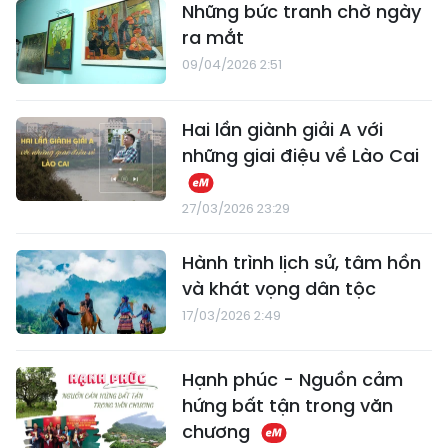
Những bức tranh chờ ngày
ra mắt
09/04/2026 2:51
Hai lần giành giải A với
những giai điệu về Lào Cai
27/03/2026 23:29
Hành trình lịch sử, tâm hồn
và khát vọng dân tộc
17/03/2026 2:49
Hạnh phúc - Nguồn cảm
hứng bất tận trong văn
chương