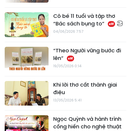
Cô bé 11 tuổi và tập thơ
“Bác sách bụng to”
04/06/2026 7:57
“Theo Người vững bước đi
lên”
19/05/2026 0:14
Khi lời thơ cất thành giai
điệu
13/05/2026 5:41
Ngọc Quỳnh và hành trình
cống hiến cho nghệ thuật