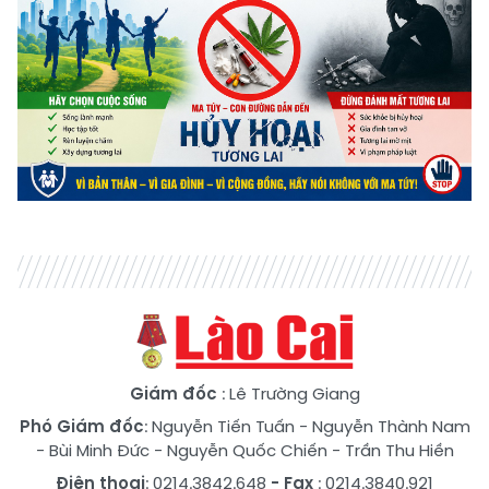
Giám đốc
: Lê Trường Giang
Phó Giám đốc
:
Nguyễn Tiến Tuấn
-
Nguyễn Thành Nam
-
Bùi Minh Đức
-
Nguyễn Quốc Chiến
-
Trần Thu Hiền
Điện thoại
: 0214.3842.648
- Fax
: 0214.3840.921