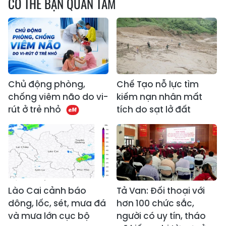
CÓ THỂ BẠN QUAN TÂM
Chủ động phòng,
Chế Tạo nỗ lực tìm
chống viêm não do vi-
kiếm nạn nhân mất
rút ở trẻ nhỏ
tích do sạt lở đất
Lào Cai cảnh báo
Tả Van: Đối thoại với
dông, lốc, sét, mưa đá
hơn 100 chức sắc,
và mưa lớn cục bộ
người có uy tín, tháo