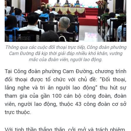
Thông qua các cuộc đối thoại trực tiếp, Công đoàn phường
Cam Đường đã kịp thời giải đáp nhiều khó khăn, vướng
mắc của đoàn viên, người lao động.
Tại Công đoàn phường Cam Đường, chương trình
đối thoại được tổ chức với chủ đề: “Đối thoại,
lắng nghe và tri ân người lao động” thu hút sự
tham gia của gần 100 cán bộ công đoàn, đoàn
viên, người lao động, thuộc 43 công đoàn cơ sở
trực thuộc.
Với tinh thần thẳng thắn, cởi mở và trách nhiệm,