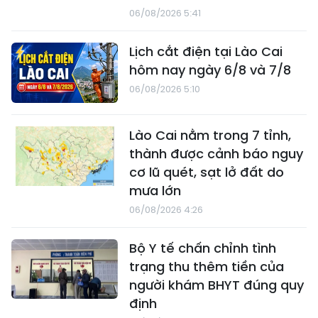
06/08/2026 5:41
Lịch cắt điện tại Lào Cai
hôm nay ngày 6/8 và 7/8
06/08/2026 5:10
Lào Cai nằm trong 7 tỉnh,
thành được cảnh báo nguy
cơ lũ quét, sạt lở đất do
mưa lớn
06/08/2026 4:26
Bộ Y tế chấn chỉnh tình
trạng thu thêm tiền của
người khám BHYT đúng quy
định