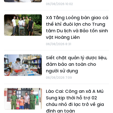
06/08/2026 10:02
Xã Tằng Loỏng bàn giao cá
thể khỉ đuôi lợn cho Trung
tâm Du lịch và Bảo tồn sinh
vật Hoàng Liên
06/08/2026 8:31
Siết chặt quản lý dược liệu,
đảm bảo an toàn cho
người sử dụng
06/08/2026 7:09
Lào Cai: Công an xã A Mú
Sung kịp thời hỗ trợ 02
cháu nhỏ đi lạc trở về gia
đình an toàn