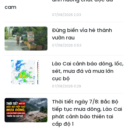
cam
07/08/2026 2:03
Đừng biến vỉa hè thành
vườn rau
07/08/2026 0:53
Lào Cai cảnh báo dông, lốc,
sét, mưa đá và mưa lớn
cục bộ
07/08/2026 0:29
Thời tiết ngày 7/8: Bắc Bộ
tiếp tục mưa dông, Lào Cai
phát cảnh báo thiên tai
cấp độ 1