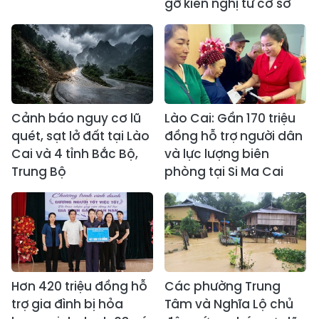
gỡ kiến nghị từ cơ sở
Cảnh báo nguy cơ lũ
Lào Cai: Gần 170 triệu
quét, sạt lở đất tại Lào
đồng hỗ trợ người dân
Cai và 4 tỉnh Bắc Bộ,
và lực lượng biên
Trung Bộ
phòng tại Si Ma Cai
Hơn 420 triệu đồng hỗ
Các phường Trung
trợ gia đình bị hỏa
Tâm và Nghĩa Lộ chủ