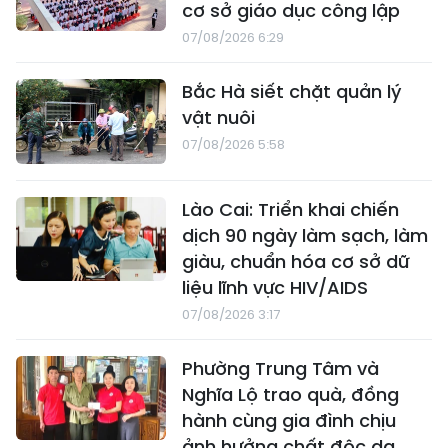
cơ sở giáo dục công lập
07/08/2026 6:29
Bắc Hà siết chặt quản lý
vật nuôi
07/08/2026 5:58
Lào Cai: Triển khai chiến
dịch 90 ngày làm sạch, làm
giàu, chuẩn hóa cơ sở dữ
liệu lĩnh vực HIV/AIDS
07/08/2026 3:17
Phường Trung Tâm và
Nghĩa Lộ trao quà, đồng
hành cùng gia đình chịu
ảnh hưởng chất độc da