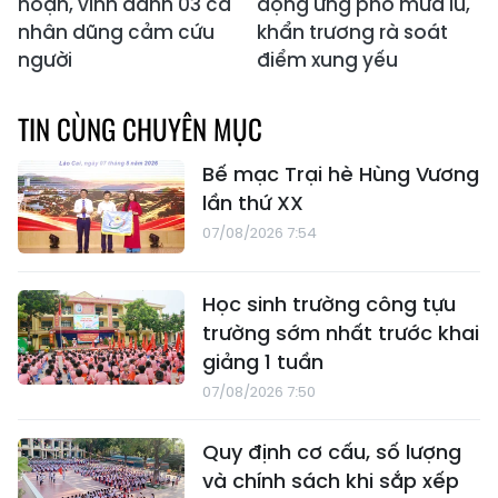
hoạn, vinh danh 03 cá
động ứng phó mưa lũ,
nhân dũng cảm cứu
khẩn trương rà soát
người
điểm xung yếu
TIN CÙNG CHUYÊN MỤC
Bế mạc Trại hè Hùng Vương
lần thứ XX
07/08/2026 7:54
Học sinh trường công tựu
trường sớm nhất trước khai
giảng 1 tuần
07/08/2026 7:50
Quy định cơ cấu, số lượng
và chính sách khi sắp xếp