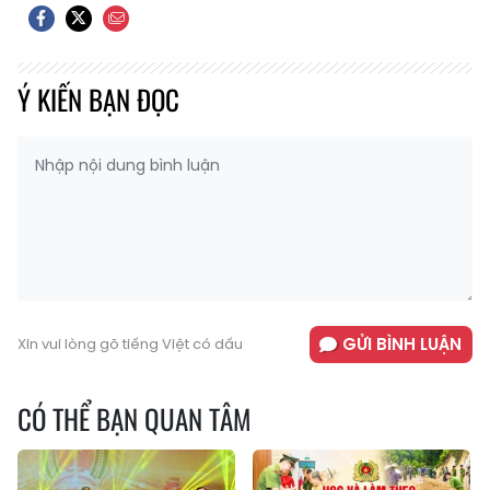
Ý KIẾN BẠN ĐỌC
GỬI BÌNH LUẬN
Xin vui lòng gõ tiếng Việt có dấu
CÓ THỂ BẠN QUAN TÂM