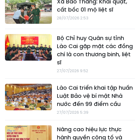
Xã Bảo Thắng: Khai quật,
cất bốc 01 mộ liệt sĩ
28/07/2026 2:53
Bộ Chỉ huy Quân sự tỉnh
Lào Cai gặp mặt các đồng
chí là con thương binh, liệt
sĩ
27/07/2026 9:52
Lào Cai triển khai tập huấn
Luật Bảo vệ bí mật Nhà
nước đến 99 điểm cầu
27/07/2026 5:39
Nâng cao hiệu lực thực
hành quyền công tố và