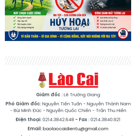
Giám đốc
: Lê Trường Giang
Phó Giám đốc
:
Nguyễn Tiến Tuấn
-
Nguyễn Thành Nam
-
Bùi Minh Đức
-
Nguyễn Quốc Chiến
-
Trần Thu Hiền
Điện thoại
: 0214.3842.648
- Fax
: 0214.3840.921
Email
:
baolaocaidientu@gmail.com