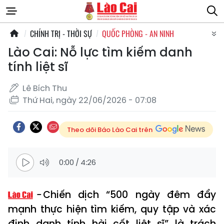
CHÍNH TRỊ - THỜI SỰ
QUỐC PHÒNG - AN NINH
Lào Cai: Nỗ lực tìm kiếm danh
tính liệt sĩ
Lê Bích Thu
Thứ Hai, ngày 22/06/2026 - 07:08
Theo dõi Báo Lào Cai trên
0:00
/
4:26
Chiến dịch “500 ngày đêm đẩy
mạnh thực hiện tìm kiếm, quy tập và xác
định danh tính hài cốt liệt sĩ” là trách