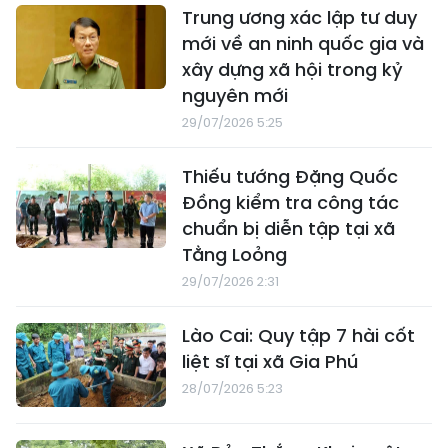
Trung ương xác lập tư duy
mới về an ninh quốc gia và
xây dựng xã hội trong kỷ
nguyên mới
29/07/2026 5:25
Thiếu tướng Đặng Quốc
Đồng kiểm tra công tác
chuẩn bị diễn tập tại xã
Tằng Loỏng
29/07/2026 2:31
Lào Cai: Quy tập 7 hài cốt
liệt sĩ tại xã Gia Phú
28/07/2026 5:23