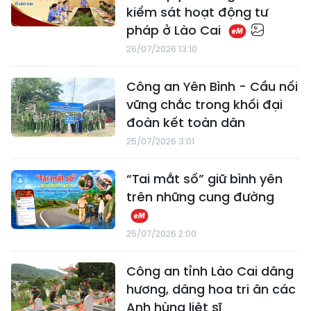
kiểm sát hoạt động tư
pháp ở Lào Cai
26/07/2026 13:10
Công an Yên Bình - Cầu nối
vững chắc trong khối đại
đoàn kết toàn dân
25/07/2026 3:01
“Tai mắt số” giữ bình yên
trên những cung đường
25/07/2026 2:00
Công an tỉnh Lào Cai dâng
hương, dâng hoa tri ân các
Anh hùng liệt sĩ