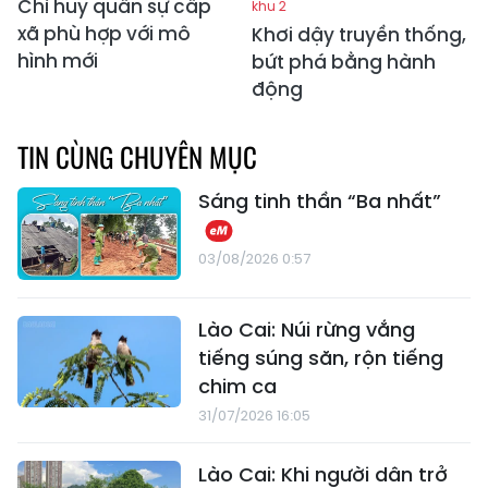
Chỉ huy quân sự cấp
khu 2
xã phù hợp với mô
Khơi dậy truyền thống,
hình mới
bứt phá bằng hành
động
TIN CÙNG CHUYÊN MỤC
Sáng tinh thần “Ba nhất”
03/08/2026 0:57
Lào Cai: Núi rừng vắng
tiếng súng săn, rộn tiếng
chim ca
31/07/2026 16:05
Lào Cai: Khi người dân trở