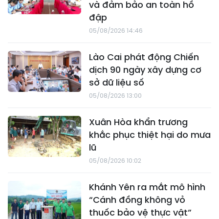
và đảm bảo an toàn hồ
đập
05/08/2026 14:46
Lào Cai phát động Chiến
dịch 90 ngày xây dựng cơ
sở dữ liệu số
05/08/2026 13:00
Xuân Hòa khẩn trương
khắc phục thiệt hại do mưa
lũ
05/08/2026 10:02
Khánh Yên ra mắt mô hình
“Cánh đồng không vỏ
thuốc bảo vệ thực vật”