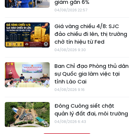
giảm gần 6%
04/08/2026 22:57
Giá vàng chiều 4/8: SJC
đảo chiều đi lên, thị trường
chờ tín hiệu từ Fed
04/08/2026 9:30
Ban Chỉ đạo Phòng thủ dân
sự Quốc gia làm việc tại
tỉnh Lào Cai
04/08/2026 9:16
Đông Cuông siết chặt
quản lý đất đai, môi trường
04/08/2026 6:43