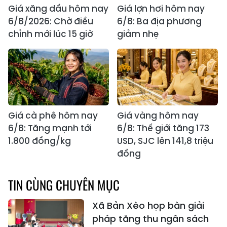
Giá xăng dầu hôm nay
Giá lợn hơi hôm nay
6/8/2026: Chờ điều
6/8: Ba địa phương
chỉnh mới lúc 15 giờ
giảm nhẹ
Giá cà phê hôm nay
Giá vàng hôm nay
6/8: Tăng mạnh tới
6/8: Thế giới tăng 173
1.800 đồng/kg
USD, SJC lên 141,8 triệu
đồng
TIN CÙNG CHUYÊN MỤC
Xã Bản Xèo họp bàn giải
pháp tăng thu ngân sách