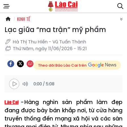
KINH TẾ
Lạc giữa “ma trận” mỹ phẩm
Hà Thị Thu Hiền - Vũ Tuấn Thành
Thứ Năm, ngày 11/06/2026 - 15:21
Theo dõi Báo Lào Cai trên
0:00
/
5:08
Hàng nghìn sản phẩm làm đẹp
đang được bày bán khắp nơi, từ cửa hàng
truyền thống đến mạng xã hội và các sàn
thương mại điện tử. Nhưng phía sau những