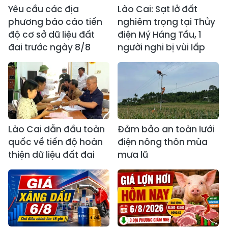
Yêu cầu các địa
Lào Cai: Sạt lở đất
phương báo cáo tiến
nghiêm trọng tại Thủy
độ cơ sở dữ liệu đất
điện Mý Háng Tầu, 1
đai trước ngày 8/8
người nghi bị vùi lấp
Lào Cai dẫn đầu toàn
Đảm bảo an toàn lưới
quốc về tiến độ hoàn
điện nông thôn mùa
thiện dữ liệu đất đai
mưa lũ