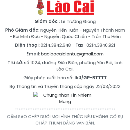
Giám đốc
: Lê Trường Giang
Phó Giám đốc
:
Nguyễn Tiến Tuấn
-
Nguyễn Thành Nam
-
Bùi Minh Đức
-
Nguyễn Quốc Chiến
-
Trần Thu Hiền
Điện thoại
: 0214.3842.648
- Fax
: 0214.3840.921
Email
:
baolaocaidientu@gmail.com
Trụ sở
: số 1024, đường Điện Biên, phường Yên Bái, tỉnh
Lào Cai.
Giấy phép xuất bản số:
150/GP-BTTTT
Bộ Thông tin và Truyền thông cấp ngày 22/03/2022
CẤM SAO CHÉP DƯỚI MỌI HÌNH THỨC NẾU KHÔNG CÓ SỰ
CHẤP THUẬN BẰNG VĂN BẢN.