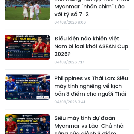
Myanmar "nhấn chìm" Lào
với tỷ số 7-2
04/08/2026 8:06
Điều kiện nào khiến Việt
Nam bị loại khỏi ASEAN Cup
2026?
04/08/2026 7:17
Philippines vs Thái Lan: Siêu
máy tính nghiêng về kịch
bản 3 điểm cho người Thái
04/08/2026 3:41
Siêu máy tính dự đoán
Myanmar vs Lào: Chủ nhà
sáng cửa giành 3 điểm