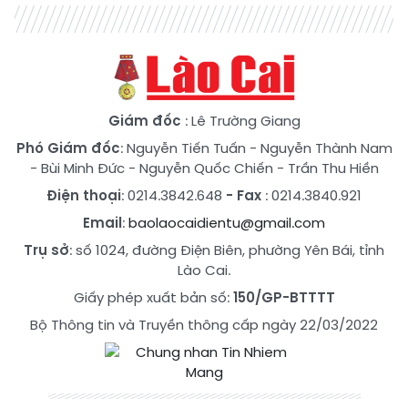
Giám đốc
: Lê Trường Giang
Phó Giám đốc
:
Nguyễn Tiến Tuấn
-
Nguyễn Thành Nam
-
Bùi Minh Đức
-
Nguyễn Quốc Chiến
-
Trần Thu Hiền
Điện thoại
: 0214.3842.648
- Fax
: 0214.3840.921
Email
:
baolaocaidientu@gmail.com
Trụ sở
: số 1024, đường Điện Biên, phường Yên Bái, tỉnh
Lào Cai.
Giấy phép xuất bản số:
150/GP-BTTTT
Bộ Thông tin và Truyền thông cấp ngày 22/03/2022