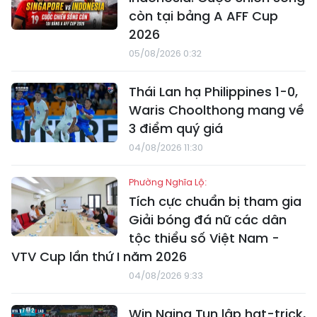
còn tại bảng A AFF Cup
2026
05/08/2026 0:32
Thái Lan hạ Philippines 1-0,
Waris Choolthong mang về
3 điểm quý giá
04/08/2026 11:30
Phường Nghĩa Lộ:
Tích cực chuẩn bị tham gia
Giải bóng đá nữ các dân
tộc thiểu số Việt Nam -
VTV Cup lần thứ I năm 2026
04/08/2026 9:33
Win Naing Tun lập hat-trick,