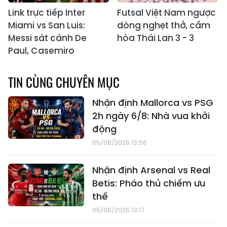
Link trực tiếp Inter
Futsal Việt Nam ngược
Miami vs San Luis:
dòng nghẹt thở, cầm
Messi sát cánh De
hòa Thái Lan 3 - 3
Paul, Casemiro
TIN CÙNG CHUYÊN MỤC
Nhận định Mallorca vs PSG
2h ngày 6/8: Nhà vua khởi
động
05/08/2026 13:56
Nhận định Arsenal vs Real
Betis: Pháo thủ chiếm ưu
thế
05/08/2026 13:17