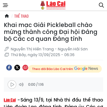
THỂ THAO
Khai mạc Giải Pickleball chào
mừng thành công Đại hội Đảng
bộ Các cơ quan Đảng tỉnh
Nguyễn Thị Hiền Trang - Nguyễn Hải Sơn
Thứ Bảy, ngày 13/09/2025 - 06:36
Theo dõi Báo Lào Cai trên
0:00
/
1:16
Sáng 13/9, tại Nhà thi đấu thể thao
Liên đoàn Lao động tỉnh, Đảng ủy Các cơ