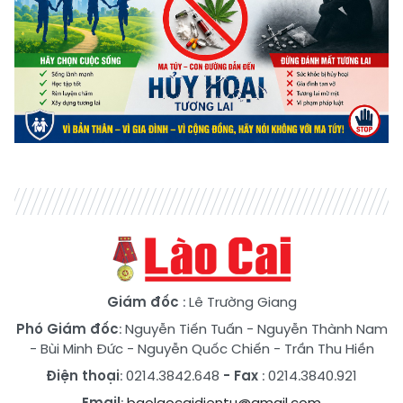
Giám đốc
: Lê Trường Giang
Phó Giám đốc
:
Nguyễn Tiến Tuấn
-
Nguyễn Thành Nam
-
Bùi Minh Đức
-
Nguyễn Quốc Chiến
-
Trần Thu Hiền
Điện thoại
: 0214.3842.648
- Fax
: 0214.3840.921
Email
:
baolaocaidientu@gmail.com