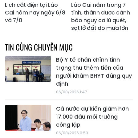
Lịch cắt điện tại Lào
Lào Cai nằm trong 7
Cai hôm nay ngày 6/8
tỉnh, thành được cảnh
và 7/8
báo nguy cơ lũ quét,
sạt lở đất do mưa lớn
TIN CÙNG CHUYÊN MỤC
Bộ Y tế chấn chỉnh tình
trạng thu thêm tiền của
người khám BHYT đúng quy
định
06/08/2026 1:47
Cả nước dự kiến giảm hơn
17.000 đầu mối trường
công lập
06/08/2026 0:59