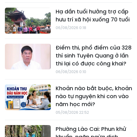
Hạ dần tuổi hưởng trợ cấp
hưu trí xã hội xuống 70 tuổi
06/08/2026 0:18
Điểm thi, phổ điểm của 328
thí sinh Tuyên Quang ở lần
thi lại có được công khai?
06/08/2026 0:10
Khoản nào bắt buộc, khoản
nào tự nguyện khi con vào
năm học mới?
05/08/2026 22:52
Phường Lào Cai: Phun khử
khuẩn, ngăn ngừa dịch