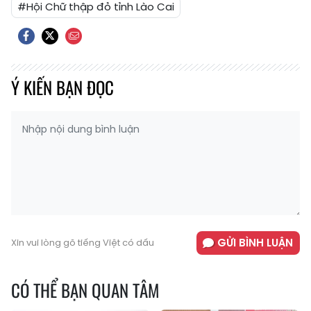
#Hội Chữ thập đỏ tỉnh Lào Cai
Ý KIẾN BẠN ĐỌC
GỬI BÌNH LUẬN
Xin vui lòng gõ tiếng Việt có dấu
CÓ THỂ BẠN QUAN TÂM