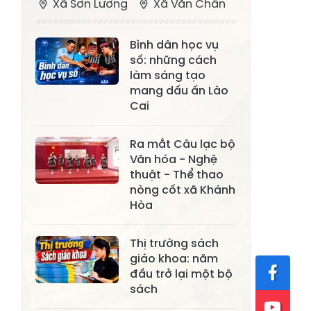
Xã Sơn Lương
Xã Văn Chấn
Xã Thượng
Xã Chấn Thịnh
Bình dân học vụ
Bằng La
số: những cách
Xã Phong Dụ
làm sáng tạo
Xã Nghĩa Tâm
Hạ
mang dấu ấn Lào
Cai
Xã Châu Quế
Xã Lâm Giang
Xã Đông
Ra mắt Câu lạc bộ
Xã Tân Hợp
Văn hóa - Nghệ
Cuông
thuật - Thể thao
Xã Mậu A
Xã Xuân Ái
nòng cốt xã Khánh
Hòa
Xã Lâm
Xã Mỏ Vàng
Thượng
Thị trường sách
Xã Lục Yên
Xã Tân Lĩnh
giáo khoa: năm
đầu trở lại một bộ
Xã Khánh Hòa
Xã Phúc Lợi
sách