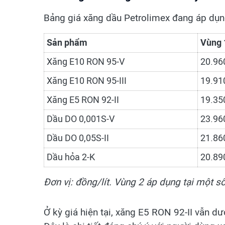
Bảng giá xăng dầu Petrolimex đang áp dụ
Sản phẩm
Vùng 
Xăng E10 RON 95-V
20.960
Xăng E10 RON 95-III
19.910
Xăng E5 RON 92-II
19.350
Dầu DO 0,001S-V
23.960
Dầu DO 0,05S-II
21.860
Dầu hỏa 2-K
20.890
Đơn vị: đồng/lít. Vùng 2 áp dụng tại một s
Ở kỳ giá hiện tại, xăng E5 RON 92-II vẫn d