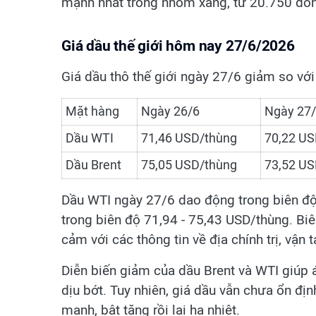
mạnh nhất trong nhóm xăng, từ 20.750 đồng
Giá dầu thế giới hôm nay 27/6/2026
Giá dầu thô thế giới ngày 27/6 giảm so với
Mặt hàng
Ngày 26/6
Ngày 27
Dầu WTI
71,46 USD/thùng
70,22 US
Dầu Brent
75,05 USD/thùng
73,52 US
Dầu WTI ngày 27/6 dao động trong biên độ
trong biên độ 71,94 - 75,43 USD/thùng. Biê
cảm với các thông tin về địa chính trị, vận 
Diễn biến giảm của dầu Brent và WTI giúp á
dịu bớt. Tuy nhiên, giá dầu vẫn chưa ổn địn
mạnh, bật tăng rồi lại hạ nhiệt.