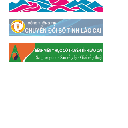
Xã Y Tý
Xã A Mú Sung
Xã Trịnh Tường
Xã Nậm Chày
Xã Bản Xèo
Xã Bát Xát
Xã Võ Lao
Xã Khánh Yên
Xã Văn Bàn
Xã Dương Quỳ
Xã Chiềng Ken
Xã Minh Lương
Xã Nậm Chảy
Xã Bảo Yên
Xã Nghĩa Đô
Xã Thượng Hà
Xã Xuân Hòa
Xã Phúc Khánh
Xã Bảo Hà
Xã Mường Bo
Xã Bản Hồ
Xã Tả Van