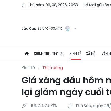
Thứ Năm, 06/08/2026, 20:53
Mail gửi tòa
Lào Cai,
23.5°C-30.4°C
CHÍNH TRỊ - THỜI SỰ
KINH TẾ
XÃ HỘI
VĂN 
Kinh tế
Thị trường
Giá xăng dầu hôm na
lại giảm ngày cuối 
HÙNG NGUYỄN
Thứ Sáu, ngày 26