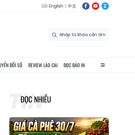
English
中文
UYỂN ĐỔI SỐ
REVIEW LÀO CAI
ĐỌC BÁO IN
ĐỌC NHIỀU