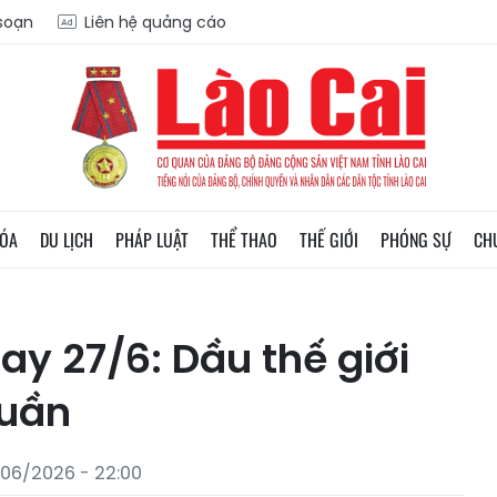
 soạn
Liên hệ quảng cáo
HÓA
DU LỊCH
PHÁP LUẬT
THỂ THAO
THẾ GIỚI
PHÓNG SỰ
CH
y 27/6: Dầu thế giới
tuần
/06/2026 - 22:00