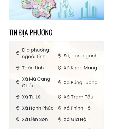
TIN ĐỊA PHƯƠNG
Địa phương
Sở, ban, ngành
ngoài tỉnh
Toàn tỉnh
Xã Khao Mang
Xã Mù Cang
Xã Púng Luông
Chải
Xã Tú Lệ
Xã Trạm Tấu
Xã Hạnh Phúc
Xã Phình Hồ
Xã Liên Sơn
Xã Gia Hội