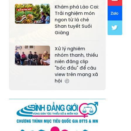
Xã Mường Lai
Xã Cảm Nhân
Khám phá Lào Cai:
Xã Yên Thành
Xã Thác Bà
Trải nghiệm món
ngon từ lá chè
Xã Yên Bình
Xã Bảo Ái
Shan tuyết Suối
Giàng
Xã Hưng
Xã Trấn Yên
Khánh
Xử lý nghiêm
Xã Lương
nhóm thanh, thiếu
Xã Việt Hồng
Thịnh
niên đăng clip
"bốc đầu" để câu
Xã Quy Mông
Xã Cốc San
view trên mạng xã
hội
Xã Hợp Thành
Xã Phong Hải
Xã Xuân
Xã Bảo Thắng
Quang
Xã Tằng Loỏng
Xã Gia Phú
Xã Mường
Xã Dền Sáng
Hum