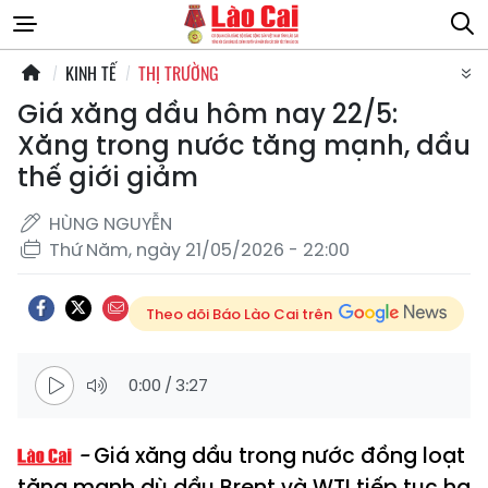
KINH TẾ
THỊ TRƯỜNG
Giá xăng dầu hôm nay 22/5:
Xăng trong nước tăng mạnh, dầu
thế giới giảm
HÙNG NGUYỄN
Thứ Năm, ngày 21/05/2026 - 22:00
Theo dõi Báo Lào Cai trên
0:00
/
3:27
Giá xăng dầu trong nước đồng loạt
tăng mạnh dù dầu Brent và WTI tiếp tục hạ