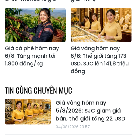
Giá cà phê hôm nay
Giá vàng hôm nay
6/8: Tăng mạnh tới
6/8: Thế giới tăng 173
1.800 đồng/kg
USD, SJC lên 141,8 triệu
đồng
TIN CÙNG CHUYÊN MỤC
Giá vàng hôm nay
5/8/2026: SJC giảm giá
bán, thế giới tăng 22 USD
04/08/2026 23:57