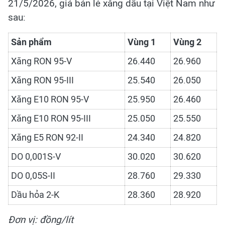
21/5/2026, giá bán lẻ xăng dầu tại Việt Nam như
sau:
Sản phẩm
Vùng 1
Vùng 2
Xăng RON 95-V
26.440
26.960
Xăng RON 95-III
25.540
26.050
Xăng E10 RON 95-V
25.950
26.460
Xăng E10 RON 95-III
25.050
25.550
Xăng E5 RON 92-II
24.340
24.820
DO 0,001S-V
30.020
30.620
DO 0,05S-II
28.760
29.330
Dầu hỏa 2-K
28.360
28.920
Đơn vị: đồng/lít