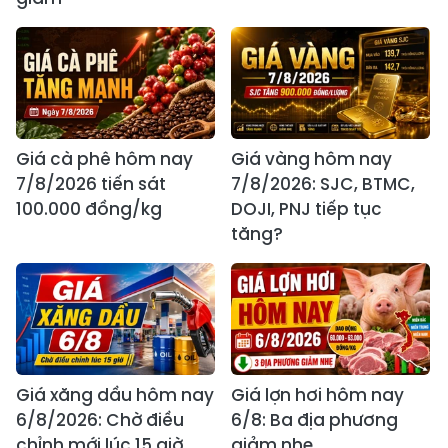
Giá cà phê hôm nay
Giá vàng hôm nay
7/8/2026 tiến sát
7/8/2026: SJC, BTMC,
100.000 đồng/kg
DOJI, PNJ tiếp tục
tăng?
Giá xăng dầu hôm nay
Giá lợn hơi hôm nay
6/8/2026: Chờ điều
6/8: Ba địa phương
chỉnh mới lúc 15 giờ
giảm nhẹ