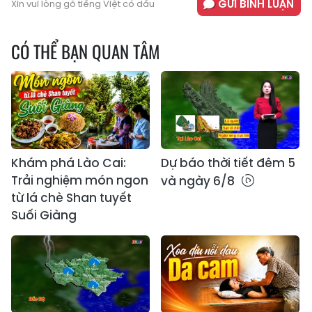
GỬI BÌNH LUẬN
Xin vui lòng gõ tiếng Việt có dấu
CÓ THỂ BẠN QUAN TÂM
Khám phá Lào Cai:
Dự báo thời tiết đêm 5
Trải nghiệm món ngon
và ngày 6/8
từ lá chè Shan tuyết
Suối Giàng