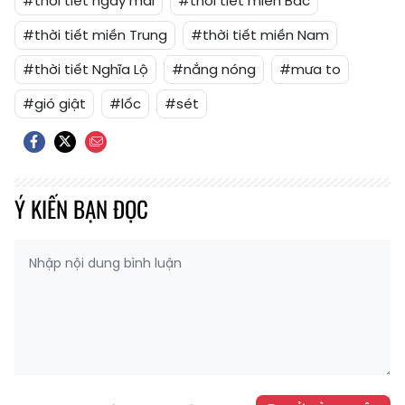
#thời tiết ngày mai
#thời tiết miền Bắc
#thời tiết miền Trung
#thời tiết miền Nam
#thời tiết Nghĩa Lộ
#nắng nóng
#mưa to
#gió giật
#lốc
#sét
Ý KIẾN BẠN ĐỌC