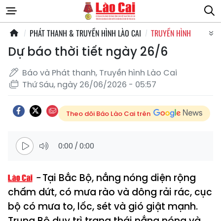
PHÁT THANH & TRUYỀN HÌNH LÀO CAI
TRUYỀN HÌNH
Dự báo thời tiết ngày 26/6
Báo và Phát thanh, Truyền hình Lào Cai
Thứ Sáu, ngày 26/06/2026 - 05:57
Theo dõi Báo Lào Cai trên
0:00
/
0:00
Tại Bắc Bộ, nắng nóng diện rộng
chấm dứt, có mưa rào và dông rải rác, cục
bộ có mưa to, lốc, sét và gió giật mạnh.
Trung Bộ duy trì trạng thái nắng nóng và