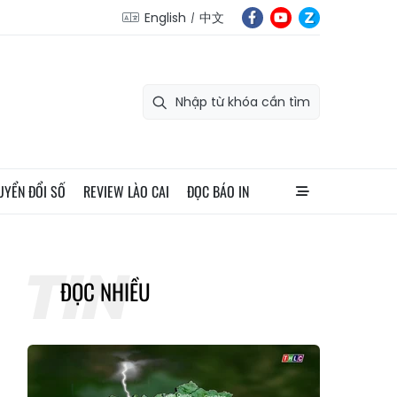
English
中文
UYỂN ĐỔI SỐ
REVIEW LÀO CAI
ĐỌC BÁO IN
ĐỌC NHIỀU