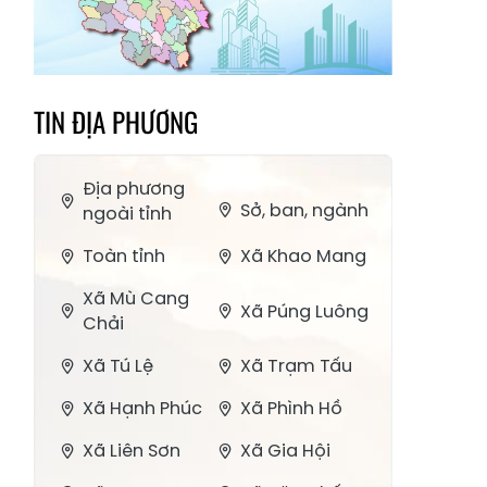
TIN ĐỊA PHƯƠNG
Địa phương
Sở, ban, ngành
ngoài tỉnh
Toàn tỉnh
Xã Khao Mang
Xã Mù Cang
Xã Púng Luông
Chải
Xã Tú Lệ
Xã Trạm Tấu
Xã Hạnh Phúc
Xã Phình Hồ
Xã Liên Sơn
Xã Gia Hội