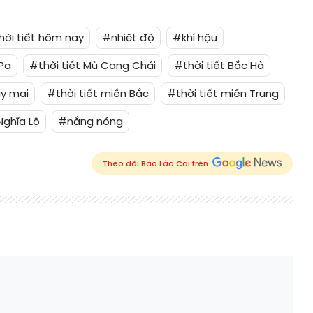
hời tiết hôm nay
#nhiệt độ
#khí hậu
 Pa
#thời tiết Mù Cang Chải
#thời tiết Bắc Hà
ày mai
#thời tiết miền Bắc
#thời tiết miền Trung
Nghĩa Lộ
#nắng nóng
Theo dõi Báo Lào Cai trên