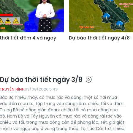
thời tiết đêm 4 và ngày
Dự báo thời tiết ngày 4/8
Dự báo thời tiết ngày 3/8
TRUYỀN HÌNH
03/08/2026 5:49
Bắc Bộ nhiều mây, có mưa rào và dông, một số nơi mưa
vừa đến mưa to, tập trung vào sáng sớm, chiều tối và đêm.
Trung Bộ có nắng gián đoạn; chiều tối có mưa dông cục
bộ. Nam Bộ và Tây Nguyên có mưa rào và dông rải rác vào
chiều và tối, trong mưa dông cần đề phòng lốc, sét, gió giật
mạnh và ngập úng ở vùng trũng thấp. Tại Lào Cai, trời nhiều