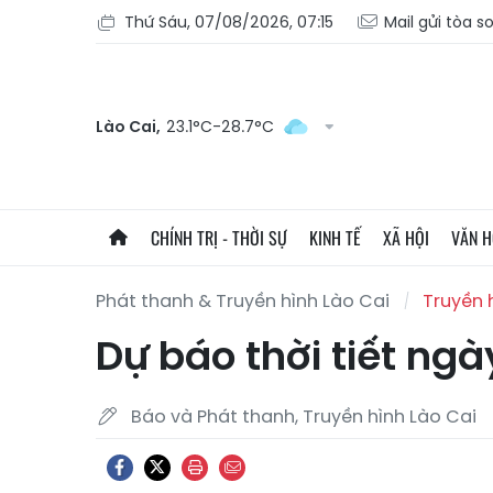
Thứ Sáu, 07/08/2026, 07:15
Mail gửi tòa s
Lào Cai,
23.1°C-28.7°C
CHÍNH TRỊ - THỜI SỰ
KINH TẾ
XÃ HỘI
VĂN 
Phát thanh & Truyền hình Lào Cai
Truyền 
Dự báo thời tiết ngà
Báo và Phát thanh, Truyền hình Lào Cai