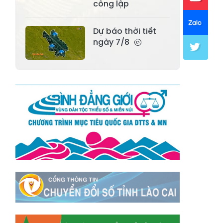
Xã Mường Lai
Xã Cảm Nhân
công lập
Xã Yên Thành
Xã Thác Bà
Dự báo thời tiết
Xã Yên Bình
Xã Bảo Ái
ngày 7/8
Xã Hưng
Xã Trấn Yên
Khánh
Xã Lương
Xã Việt Hồng
Thịnh
Xã Quy Mông
Xã Cốc San
Xã Hợp Thành
Xã Phong Hải
Xã Xuân
Xã Bảo Thắng
Quang
Xã Tằng Loỏng
Xã Gia Phú
Xã Mường
Xã Dền Sáng
Hum