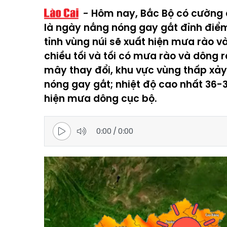
Hôm nay, Bắc Bộ có cường 
là ngày nắng nóng gay gắt đỉnh điểm 
tỉnh vùng núi sẽ xuất hiện mưa rào 
chiều tối và tối có mưa rào và dông rả
mây thay đổi, khu vực vùng thấp xảy 
nóng gay gắt; nhiệt độ cao nhất 36-3
hiện mưa dông cục bộ.
0:00
/
0:00