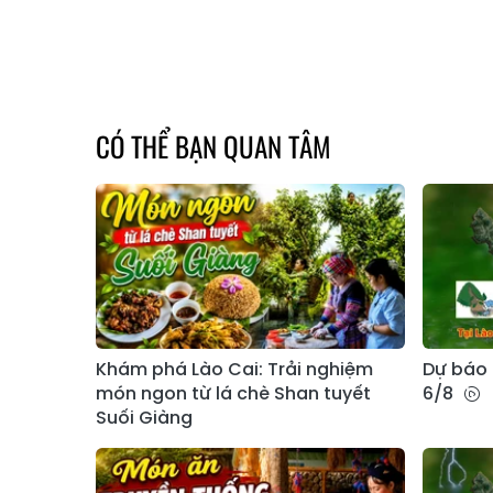
CÓ THỂ BẠN QUAN TÂM
Khám phá Lào Cai: Trải nghiệm
Dự báo 
món ngon từ lá chè Shan tuyết
6/8
Suối Giàng