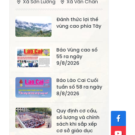
Xã Sơn Lương
Xã Văn Chấn
Xã Thượng
Xã Chấn Thịnh
Đánh thức lợi thế
Bằng La
vùng cao phía Tây
Xã Phong Dụ
Xã Nghĩa Tâm
Hạ
Báo Vùng cao số
Xã Châu Quế
Xã Lâm Giang
55 ra ngày
Xã Đông
9/8/2026
Xã Tân Hợp
Cuông
Báo Lào Cai Cuối
Xã Mậu A
Xã Xuân Ái
tuần số 58 ra ngày
Xã Lâm
8/8/2026
Xã Mỏ Vàng
Thượng
Quy định cơ cấu,
Xã Lục Yên
Xã Tân Lĩnh
số lượng và chính
Xã Khánh Hòa
Xã Phúc Lợi
sách khi sắp xếp
cơ sở giáo dục