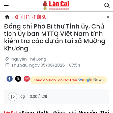
CHÍNH TRỊ - THỜI SỰ
Đồng chí Phó Bí thư Tỉnh ủy, Chủ
tịch Ủy ban MTTQ Việt Nam tỉnh
kiểm tra các dự án tại xã Mường
Khương
Nguyễn Thế Long
Thứ Sáu, ngày 05/06/2026 - 07:54
Theo dõi Báo Lào Cai trên
0:00
/
1:29
Sáng 05/6, đồng chí Nguyễn Thế