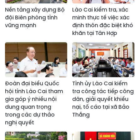
Nền tảng xây dựng Bộ
Lào Cai kiểm tra, xác
đội Biên phòng tỉnh
minh thực tế việc xác
vững mạnh
định thôn đặc biệt khó
khăn tại Tân Hợp
Đoàn đại biểu Quốc
Tỉnh ủy Lào Cai kiểm
hội tỉnh Lào Cai tham
tra công tác tiếp công
gia góp ý nhiều nội
dân, giải quyết khiếu
dung quan trọng
nại, tố cáo tại xã Bảo
trong các dự thảo
Thắng
nghị quyết