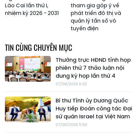
Lào Cai lần thứ I,
tham gia góp ý về
nhiệm kỳ 2026 - 2031
phát triển đô thị và
quản lý tần số vô
tuyến điện
TIN CÙNG CHUYÊN MỤC
Thường trực HĐND tỉnh họp
phiên thứ 7 thảo luận nội
dung kỳ họp lần thứ 4
07/08/2026 6:02
Bí thư Tỉnh ủy Dương Quốc
Huy tiếp Đoàn công tác Đại
sứ quán Israel tại Việt Nam
07/08/2026 5:56