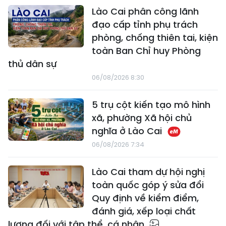
Lào Cai phân công lãnh
đạo cấp tỉnh phụ trách
phòng, chống thiên tai, kiện
toàn Ban Chỉ huy Phòng
thủ dân sự
06/08/2026 8:30
5 trụ cột kiến tạo mô hình
xã, phường Xã hội chủ
nghĩa ở Lào Cai
06/08/2026 7:34
Lào Cai tham dự hội nghị
toàn quốc góp ý sửa đổi
Quy định về kiểm điểm,
đánh giá, xếp loại chất
lượng đối với tập thể, cá nhân