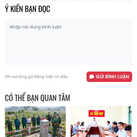
Ý KIẾN BẠN ĐỌC
GỬI BÌNH LUẬN
Xin vui lòng gõ tiếng Việt có dấu
CÓ THỂ BẠN QUAN TÂM