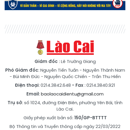
Giám đốc
: Lê Trường Giang
Phó Giám đốc
:
Nguyễn Tiến Tuấn
-
Nguyễn Thành Nam
-
Bùi Minh Đức
-
Nguyễn Quốc Chiến
-
Trần Thu Hiền
Điện thoại
: 0214.3842.648
- Fax
: 0214.3840.921
Email
:
baolaocaidientu@gmail.com
Trụ sở
: số 1024, đường Điện Biên, phường Yên Bái, tỉnh
Lào Cai.
Giấy phép xuất bản số:
150/GP-BTTTT
Bộ Thông tin và Truyền thông cấp ngày 22/03/2022