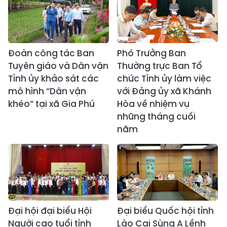
Đoàn công tác Ban
Phó Trưởng Ban
Tuyên giáo và Dân vận
Thường trực Ban Tổ
Tỉnh ủy khảo sát các
chức Tỉnh ủy làm việc
mô hình “Dân vận
với Đảng ủy xã Khánh
khéo” tại xã Gia Phú
Hòa về nhiệm vụ
những tháng cuối
năm
Đại hội đại biểu Hội
Đại biểu Quốc hội tỉnh
Người cao tuổi tỉnh
Lào Cai Sùng A Lềnh