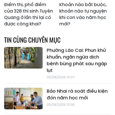
Điểm thi, phổ điểm
Khoản nào bắt buộc,
của 328 thí sinh Tuyên
khoản nào tự nguyện
Quang ở lần thi lại có
khi con vào năm học
được công khai?
mới?
TIN CÙNG CHUYÊN MỤC
Phường Lào Cai: Phun khử
khuẩn, ngăn ngừa dịch
bệnh bùng phát sau ngập
lụt
05/08/2026 14:37
Bảo Nhai rà soát điều kiện
đón năm học mới
05/08/2026 13:08