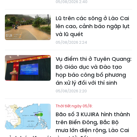
05/08/2026 2:40
Lũ trên các sông ở Lào Cai
lên cao, cảnh báo ngập lụt
và lũ quét
05/08/2026 2:24
Vụ điểm thi ở Tuyên Quang:
Bộ Giáo dục và Đào tạo
họp báo công bố phương
án xử lý đối với thí sinh
05/08/2026 2:20
Thời tiết ngày 05/8:
Bão số 3 KUJIRA hình thành
trên Biển Đông, Bắc Bộ
mưa lớn diện rộng, Lào Cai