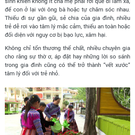
sinh khiến không ít cha mẹ phải rời quê đi làm xa,
để con ở lại với ông bà hoặc tự chăm sóc nhau.
Thiếu đi sự gần gũi, sẻ chia của gia đình, nhiều
trẻ dễ rơi vào tâm lý mặc cảm, thiếu an toàn hoặc
đối diện với nguy cơ bị bạo lực, xâm hại.
Không chỉ tổn thương thể chất, nhiều chuyên gia
cho rằng sự thờ ơ, áp đặt hay những lời so sánh
trong gia đình cũng có thể trở thành “vết xước”
tâm lý đối với trẻ nhỏ.