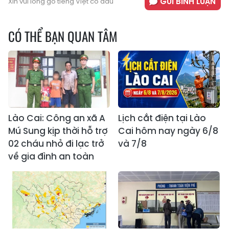
GỬI BÌNH LUẬN
Xin vui lòng gõ tiếng Việt có dấu
CÓ THỂ BẠN QUAN TÂM
Lào Cai: Công an xã A
Lịch cắt điện tại Lào
Mú Sung kịp thời hỗ trợ
Cai hôm nay ngày 6/8
02 cháu nhỏ đi lạc trở
và 7/8
về gia đình an toàn