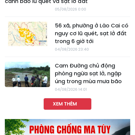
cảnh báo lũ quét và sạt lở đất
05/08/2026 0:00
56 xã, phường ở Lào Cai có
nguy cơ lũ quét, sạt lở đất
trong 6 giờ tới
04/08/2026 23:40
Cam Đường chủ động
phòng ngừa sạt lở, ngập
úng trong mùa mưa bão
04/08/2026 14:01
XEM THÊM