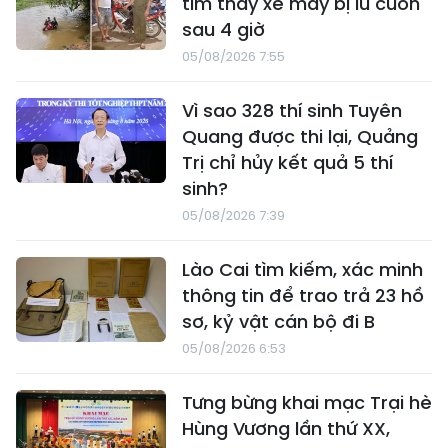
tìm thấy xe máy bị lũ cuốn
sau 4 giờ
05/08/2026 7:55
Vì sao 328 thí sinh Tuyên
Quang được thi lại, Quảng
Trị chỉ hủy kết quả 5 thí
sinh?
05/08/2026 7:39
Lào Cai tìm kiếm, xác minh
thông tin để trao trả 23 hồ
sơ, kỷ vật cán bộ đi B
05/08/2026 6:53
Tưng bừng khai mạc Trại hè
Hùng Vương lần thứ XX,