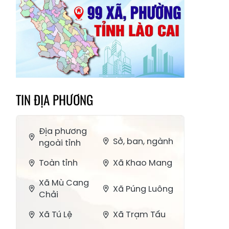
TIN ĐỊA PHƯƠNG
Địa phương
Sở, ban, ngành
ngoài tỉnh
Toàn tỉnh
Xã Khao Mang
Xã Mù Cang
Xã Púng Luông
Chải
Xã Tú Lệ
Xã Trạm Tấu