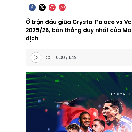
Ở trận đấu giữa Crystal Palace vs V
2025/26, bàn thắng duy nhất của Mat
địch.
0:00
/
1:49