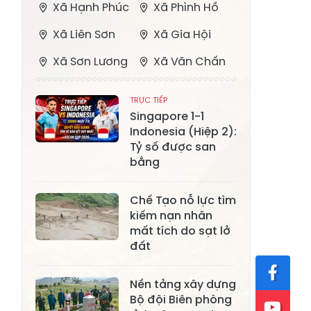
Xã Hạnh Phúc
Xã Phình Hồ
Xã Liên Sơn
Xã Gia Hội
Xã Sơn Lương
Xã Văn Chấn
Xã Thượng
Xã Chấn Thịnh
TRỰC TIẾP
Bằng La
Singapore 1-1
Indonesia (Hiệp 2):
Xã Phong Dụ
Xã Nghĩa Tâm
Tỷ số được san
Hạ
bằng
Xã Châu Quế
Xã Lâm Giang
Chế Tạo nỗ lực tìm
Xã Đông
Xã Tân Hợp
kiếm nạn nhân
Cuông
mất tích do sạt lở
Xã Mậu A
Xã Xuân Ái
đất
Xã Lâm
Xã Mỏ Vàng
Nền tảng xây dựng
Thượng
Bộ đội Biên phòng