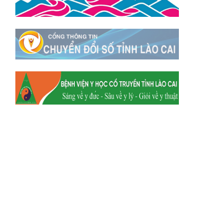
Xã Tằng Loỏng
Xã Gia Phú
Xã Mường
Xã Dền Sáng
Hum
Xã Y Tý
Xã A Mú Sung
Xã Trịnh Tường
Xã Nậm Chày
Xã Bản Xèo
Xã Bát Xát
Xã Võ Lao
Xã Khánh Yên
Xã Văn Bàn
Xã Dương Quỳ
Xã Chiềng Ken
Xã Minh Lương
Xã Nậm Chảy
Xã Bảo Yên
Xã Nghĩa Đô
Xã Thượng Hà
Xã Xuân Hòa
Xã Phúc Khánh