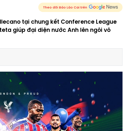
Theo dõi Báo Lào Cai trên
allecano tại chung kết Conference League
eta giúp đại diện nước Anh lên ngôi vô