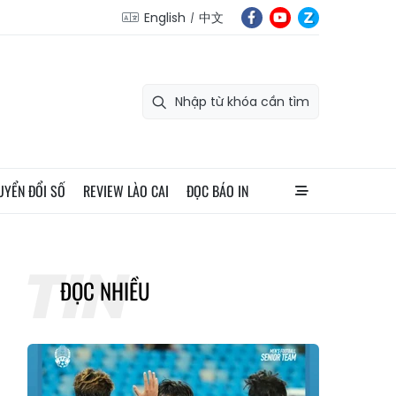
English
中文
UYỂN ĐỔI SỐ
REVIEW LÀO CAI
ĐỌC BÁO IN
ĐỌC NHIỀU