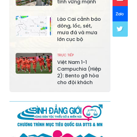
Xã Lục Yên
tỉnh vững mạnh
Xã Tân Lĩnh
Xã Khánh Hòa
Xã Phúc Lợi
Lào Cai cảnh báo
Xã Mường Lai
Xã Cảm Nhân
dông, lốc, sét,
mưa đá và mưa
Xã Yên Thành
Xã Thác Bà
lớn cục bộ
Xã Yên Bình
Xã Bảo Ái
TRỰC TIẾP
Xã Hưng
Việt Nam 1-1
Xã Trấn Yên
Khánh
Campuchia (Hiệp
2): Bento gỡ hòa
Xã Lương
cho đội khách
Xã Việt Hồng
Thịnh
Xã Quy Mông
Xã Cốc San
Xã Hợp Thành
Xã Phong Hải
Xã Xuân
Xã Bảo Thắng
Quang