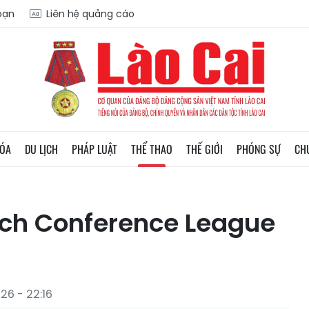
soạn
Liên hệ quảng cáo
HÓA
DU LỊCH
PHÁP LUẬT
THỂ THAO
THẾ GIỚI
PHÓNG SỰ
CH
ịch Conference League
26 - 22:16