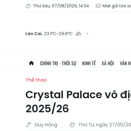
Thứ Sáu, 07/08/2026, 14:34
Mail gửi tòa 
Lào Cai,
23.1°C-29.6°C
CHÍNH TRỊ - THỜI SỰ
KINH TẾ
XÃ HỘI
VĂN 
Thể thao
Crystal Palace vô đ
2025/26
Duy Hồng
Thứ Tư, ngày 27/05/20