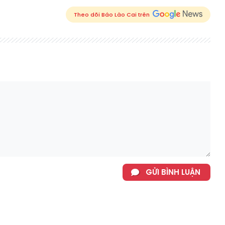
Theo dõi Báo Lào Cai trên
GỬI BÌNH LUẬN