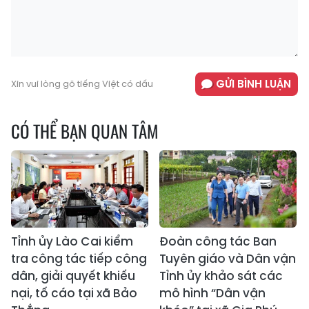
GỬI BÌNH LUẬN
Xin vui lòng gõ tiếng Việt có dấu
CÓ THỂ BẠN QUAN TÂM
Tỉnh ủy Lào Cai kiểm
Đoàn công tác Ban
tra công tác tiếp công
Tuyên giáo và Dân vận
dân, giải quyết khiếu
Tỉnh ủy khảo sát các
nại, tố cáo tại xã Bảo
mô hình “Dân vận