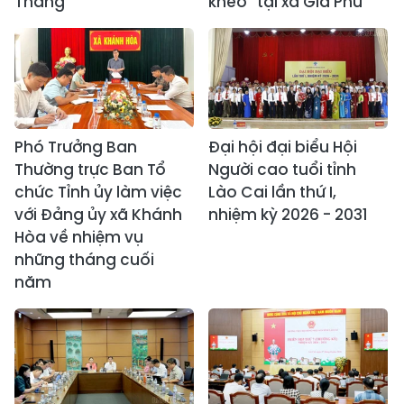
Thắng
khéo” tại xã Gia Phú
Phó Trưởng Ban
Đại hội đại biểu Hội
Thường trực Ban Tổ
Người cao tuổi tỉnh
chức Tỉnh ủy làm việc
Lào Cai lần thứ I,
với Đảng ủy xã Khánh
nhiệm kỳ 2026 - 2031
Hòa về nhiệm vụ
những tháng cuối
năm