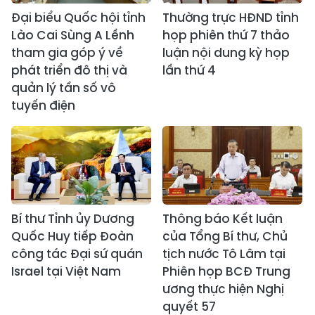
Đại biểu Quốc hội tỉnh
Thường trực HĐND tỉnh
Lào Cai Sùng A Lềnh
họp phiên thứ 7 thảo
tham gia góp ý về
luận nội dung kỳ họp
phát triển đô thị và
lần thứ 4
quản lý tần số vô
tuyến điện
Bí thư Tỉnh ủy Dương
Thông báo Kết luận
Quốc Huy tiếp Đoàn
của Tổng Bí thư, Chủ
công tác Đại sứ quán
tịch nước Tô Lâm tại
Israel tại Việt Nam
Phiên họp BCĐ Trung
ương thực hiện Nghị
quyết 57