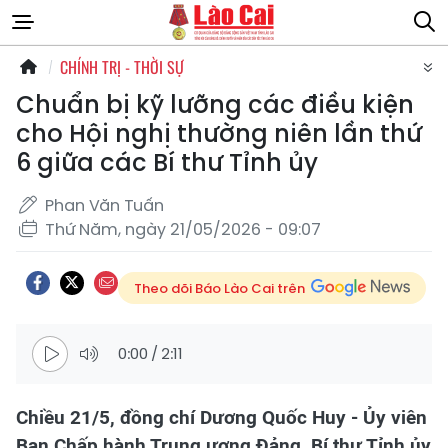
CHÍNH TRỊ - THỜI SỰ
Chuẩn bị kỹ lưỡng các điều kiện
cho Hội nghị thường niên lần thứ
6 giữa các Bí thư Tỉnh ủy
Phan Văn Tuấn
Thứ Năm, ngày 21/05/2026 - 09:07
Theo dõi Báo Lào Cai trên
0:00
/
2:11
Chiều 21/5, đồng chí Dương Quốc Huy - Ủy viên
Ban Chấp hành Trung ương Đảng, Bí thư Tỉnh ủy