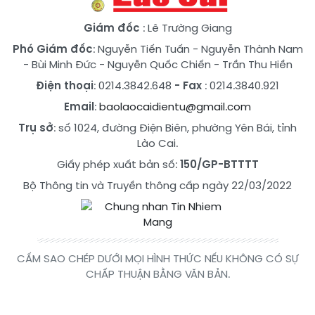
Giám đốc
: Lê Trường Giang
Phó Giám đốc
:
Nguyễn Tiến Tuấn
-
Nguyễn Thành Nam
-
Bùi Minh Đức
-
Nguyễn Quốc Chiến
-
Trần Thu Hiền
Điện thoại
: 0214.3842.648
- Fax
: 0214.3840.921
Email
:
baolaocaidientu@gmail.com
Trụ sở
: số 1024, đường Điện Biên, phường Yên Bái, tỉnh
Lào Cai.
Giấy phép xuất bản số:
150/GP-BTTTT
Bộ Thông tin và Truyền thông cấp ngày 22/03/2022
CẤM SAO CHÉP DƯỚI MỌI HÌNH THỨC NẾU KHÔNG CÓ SỰ
CHẤP THUẬN BẰNG VĂN BẢN.