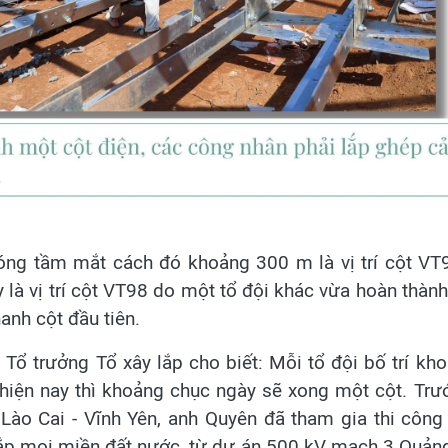
phóng tầm mắt cách đó khoảng 300 m là vị trí cột VT
 là vị trí cột VT98 do một tổ đội khác vừa hoàn thàn
anh cột đầu tiên.
ổ trưởng Tổ xây lắp cho biết: Mỗi tổ đội bố trí kho
hiện nay thì khoảng chục ngày sẽ xong một cột. Trư
Lào Cai - Vĩnh Yên, anh Quyên đã tham gia thi côn
khắp mọi miền đất nước, từ dự án 500 kV mạch 3 Quản