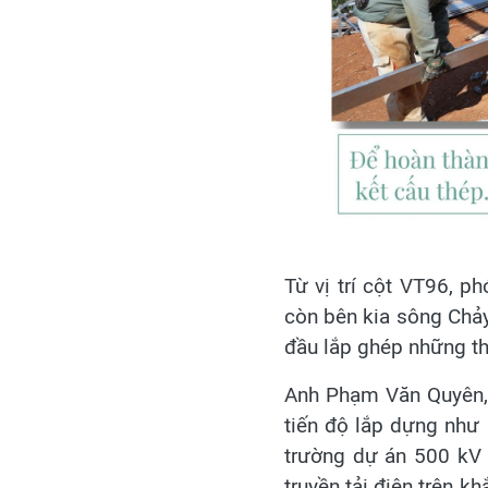
Từ vị trí cột VT96, 
còn bên kia sông Chảy
đầu lắp ghép những th
Anh Phạm Văn Quyên, T
tiến độ lắp dựng như 
trường dự án 500 kV 
truyền tải điện trên 