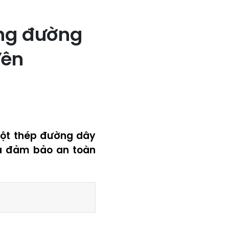
ông đường
Yên
cột thép đường dây
và đảm bảo an toàn