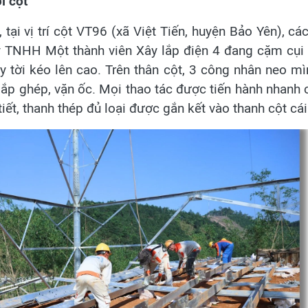
i cột
tại vị trí cột VT96 (xã Việt Tiến, huyện Bảo Yên), c
ty TNHH Một thành viên Xây lắp điện 4 đang cặm cụi 
 tời kéo lên cao. Trên thân cột, 3 công nhân neo mì
lắp ghép, vặn ốc. Mọi thao tác được tiến hành nhanh c
tiết, thanh thép đủ loại được gắn kết vào thanh cột cá