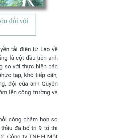
yền tải điện từ Lào về
ng là cột đầu tiên anh
g so với thực hiện các
phức tạp, khó tiếp cận,
ông, đội của anh Quyên
sớm lên công trường và
 Khởi công chậm hơn so
thầu đã bố trí 9 tổ thi
ố 2, Công ty TNHH Một