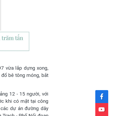
97 vừa lắp dựng xong,
h đổ bê tông móng, bắt
ảng 12 - 15 người, với
ớc khi có mặt tại công
g các dự án đường dây
g Trạch - Phố Nối đoạn