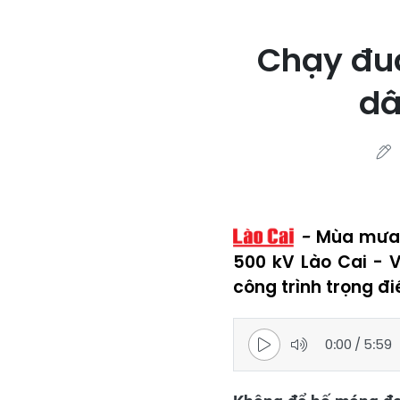
Chạy đua
dâ
Mùa mưa 
500 kV Lào Cai - 
công trình trọng đ
0:00
/
5:59