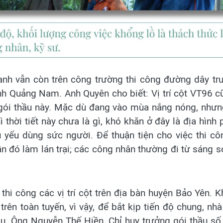
nh vẫn còn trên công trường thi công đường dây tru
h Quảng Nam. Anh Quyên cho biết: Vị trí cột VT96 cũ
 gói thầu này. Mặc dù đang vào mùa nắng nóng, nhưn
 thời tiết này chưa là gì, khó khăn ở đây là địa hình 
ủ yếu dùng sức người. Để thuận tiện cho việc thi c
n đó làm lán trại; các công nhân thường đi từ sáng 
 thi công các vị trí cột trên địa bàn huyện Bảo Yên.
trên toàn tuyến, vì vậy, để bắt kịp tiến độ chung, nhà 
hầu. Ông Nguyễn Thế Hiền, Chỉ huy trưởng gói thầu s