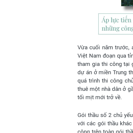
Vừa cuối năm trước, a
Việt Nam đoạn qua tỉn
tham gia thi công tại
dự án ở miền Trung thì
quá trình thi công ch
thuê một nhà dân ở gầ
tối mịt mới trở về.
Gói thầu số 2 chủ yếu
với các gói thầu khác 
công trên toàn gói t