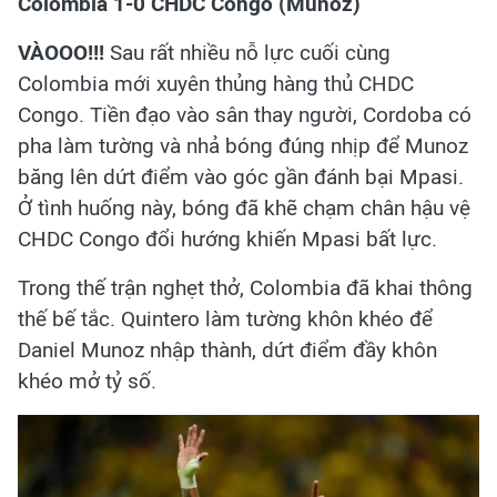
Colombia 1-0 CHDC Congo (Munoz)
VÀOOO!!!
Sau rất nhiều nỗ lực cuối cùng
Colombia mới xuyên thủng hàng thủ CHDC
Congo. Tiền đạo vào sân thay người, Cordoba có
pha làm tường và nhả bóng đúng nhịp để Munoz
băng lên dứt điểm vào góc gần đánh bại Mpasi.
Ở tình huống này, bóng đã khẽ chạm chân hậu vệ
CHDC Congo đổi hướng khiến Mpasi bất lực.
Trong thế trận nghẹt thở, Colombia đã khai thông
thế bế tắc. Quintero làm tường khôn khéo để
Daniel Munoz nhập thành, dứt điểm đầy khôn
khéo mở tỷ số.