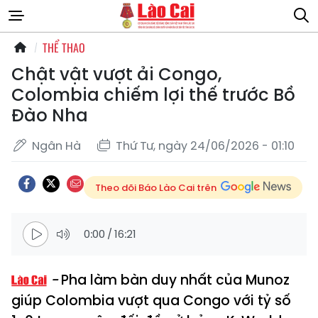
THỂ THAO
Chật vật vượt ải Congo,
Colombia chiếm lợi thế trước Bồ
Đào Nha
Ngân Hà
Thứ Tư, ngày 24/06/2026 - 01:10
Theo dõi Báo Lào Cai trên
0:00
/
16:21
Pha làm bàn duy nhất của Munoz
giúp Colombia vượt qua Congo với tỷ số