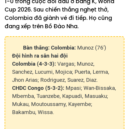
1-0 trong cuộc đối đầu ở bảng K, World
Cup 2026. Sau chiến thắng nghẹt thở,
Colombia đã giành vé đi tiếp. Họ cũng
đang xếp trên Bồ Đào Nha.
Bàn thắng: Colombia:
Munoz (76')
Đội hình ra sân hai đội
Colombia (4-3-3):
Vargas; Munoz,
Sanchez, Lucumi, Mojica; Puerta, Lerma,
Jhon Arias; Rodriguez, Suarez, Diaz.
CHDC Congo (5-3-2):
Mpasi; Wan-Bissaka,
Mbemba, Tuanzebe, Kapuadi, Masuaku;
Mukau, Moutoussamy, Kayembe;
Bakambu, Wissa.