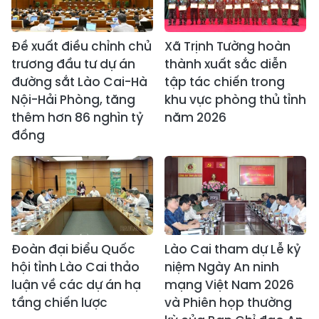
Đề xuất điều chỉnh chủ
Xã Trịnh Tường hoàn
trương đầu tư dự án
thành xuất sắc diễn
đường sắt Lào Cai-Hà
tập tác chiến trong
Nội-Hải Phòng, tăng
khu vực phòng thủ tỉnh
thêm hơn 86 nghìn tỷ
năm 2026
đồng
Đoàn đại biểu Quốc
Lào Cai tham dự Lễ kỷ
hội tỉnh Lào Cai thảo
niệm Ngày An ninh
luận về các dự án hạ
mạng Việt Nam 2026
tầng chiến lược
và Phiên họp thường