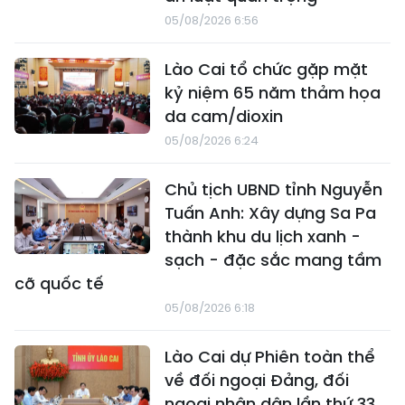
05/08/2026 6:56
Lào Cai tổ chức gặp mặt
kỷ niệm 65 năm thảm họa
da cam/dioxin
05/08/2026 6:24
Chủ tịch UBND tỉnh Nguyễn
Tuấn Anh: Xây dựng Sa Pa
thành khu du lịch xanh -
sạch - đặc sắc mang tầm
cỡ quốc tế
05/08/2026 6:18
Lào Cai dự Phiên toàn thể
về đối ngoại Đảng, đối
ngoại nhân dân lần thứ 33