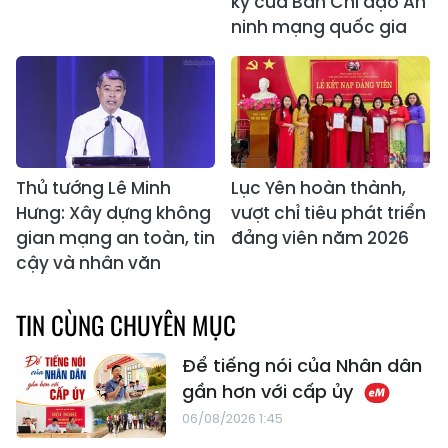
kỳ của Ban Chỉ đạo An
ninh mạng quốc gia
Thủ tướng Lê Minh
Lục Yên hoàn thành,
Hưng: Xây dựng không
vượt chỉ tiêu phát triển
gian mạng an toàn, tin
đảng viên năm 2026
cậy và nhân văn
TIN CÙNG CHUYÊN MỤC
Để tiếng nói của Nhân dân
gần hơn với cấp ủy
06/08/2026 1:45