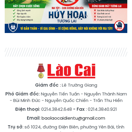
Giám đốc
: Lê Trường Giang
Phó Giám đốc
:
Nguyễn Tiến Tuấn
-
Nguyễn Thành Nam
-
Bùi Minh Đức
-
Nguyễn Quốc Chiến
-
Trần Thu Hiền
Điện thoại
: 0214.3842.648
- Fax
: 0214.3840.921
Email
:
baolaocaidientu@gmail.com
Trụ sở
: số 1024, đường Điện Biên, phường Yên Bái, tỉnh