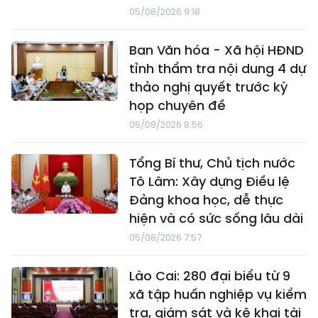
05/08/2026 9:18
Ban Văn hóa - Xã hội HĐND
tỉnh thẩm tra nội dung 4 dự
thảo nghị quyết trước kỳ
họp chuyên đề
05/08/2026 8:56
Tổng Bí thư, Chủ tịch nước
Tô Lâm: Xây dựng Điều lệ
Đảng khoa học, dễ thực
hiện và có sức sống lâu dài
05/08/2026 7:57
Lào Cai: 280 đại biểu từ 9
xã tập huấn nghiệp vụ kiểm
tra, giám sát và kê khai tài