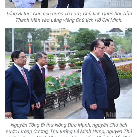
Tổng Bí thư, Chủ tịch nước Tô Lâm, Chủ tịch Quốc hội Trần
Thanh Mẫn vào Lăng viếng Chủ tịch Hồ Chí Minh.
Nguyên Tổng Bí thư Nông Đức Mạnh, nguyên Chủ tịch
nước Lương Cường, Thủ tướng Lê Minh Hưng, nguyên Thủ