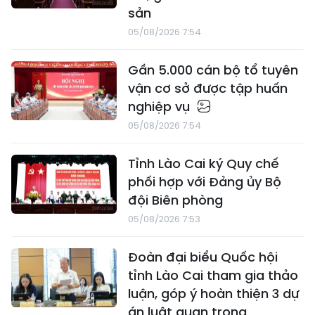
sản
05/08/2026 7:54
Gần 5.000 cán bộ tổ tuyên
vận cơ sở được tập huấn
nghiệp vụ
05/08/2026 7:54
Tỉnh Lào Cai ký Quy chế
phối hợp với Đảng ủy Bộ
đội Biên phòng
05/08/2026 7:53
Đoàn đại biểu Quốc hội
tỉnh Lào Cai tham gia thảo
luận, góp ý hoàn thiện 3 dự
án luật quan trọng