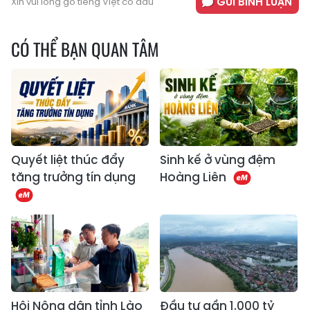
GỬI BÌNH LUẬN
Xin vui lòng gõ tiếng Việt có dấu
CÓ THỂ BẠN QUAN TÂM
Quyết liệt thúc đẩy
Sinh kế ở vùng đệm
tăng trưởng tín dụng
Hoàng Liên
Hội Nông dân tỉnh Lào
Đầu tư gần 1.000 tỷ