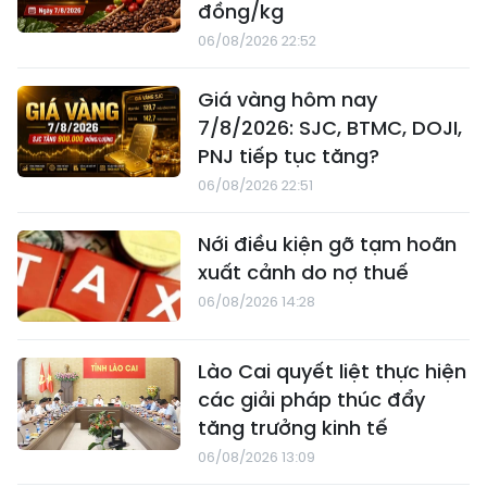
đồng/kg
06/08/2026 22:52
Giá vàng hôm nay
7/8/2026: SJC, BTMC, DOJI,
PNJ tiếp tục tăng?
06/08/2026 22:51
Nới điều kiện gỡ tạm hoãn
xuất cảnh do nợ thuế
06/08/2026 14:28
Lào Cai quyết liệt thực hiện
các giải pháp thúc đẩy
tăng trưởng kinh tế
06/08/2026 13:09