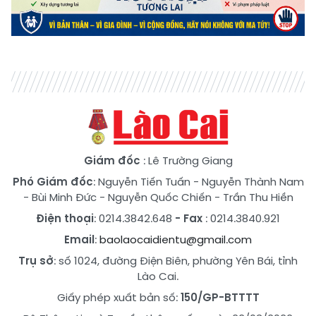
Giám đốc
: Lê Trường Giang
Phó Giám đốc
:
Nguyễn Tiến Tuấn
-
Nguyễn Thành Nam
-
Bùi Minh Đức
-
Nguyễn Quốc Chiến
-
Trần Thu Hiền
Điện thoại
: 0214.3842.648
- Fax
: 0214.3840.921
Email
:
baolaocaidientu@gmail.com
Trụ sở
: số 1024, đường Điện Biên, phường Yên Bái, tỉnh
Lào Cai.
Giấy phép xuất bản số:
150/GP-BTTTT