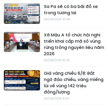
Sa Pa sẽ có ba bãi đỗ xe
trong tương lai
06/08/2026 10:48
Xã Mậu A tổ chức hội nghị
triển khai cấp mã số vùng
rừng trồng nguyên liệu năm
2026
06/08/2026 10:35
Giá vàng chiều 6/8: Bất
ngờ đảo chiều, vàng miếng
lùi về vùng 142 triệu
đồng/lượng
06/08/2026 9:24