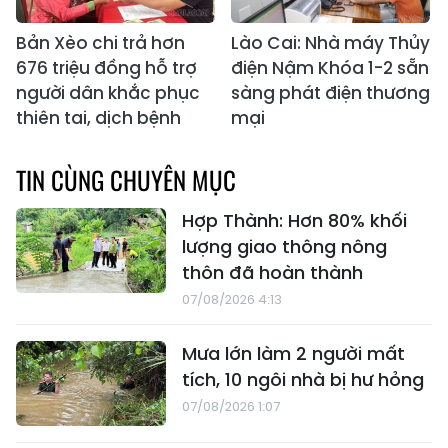
Bản Xèo chi trả hơn
Lào Cai: Nhà máy Thủy
676 triệu đồng hỗ trợ
điện Nậm Khóa 1-2 sẵn
người dân khắc phục
sàng phát điện thương
thiên tai, dịch bệnh
mại
TIN CÙNG CHUYÊN MỤC
Hợp Thành: Hơn 80% khối
lượng giao thông nông
thôn đã hoàn thành
07/08/2026 4:13
Mưa lớn làm 2 người mất
tích, 10 ngôi nhà bị hư hỏng
07/08/2026 1:07