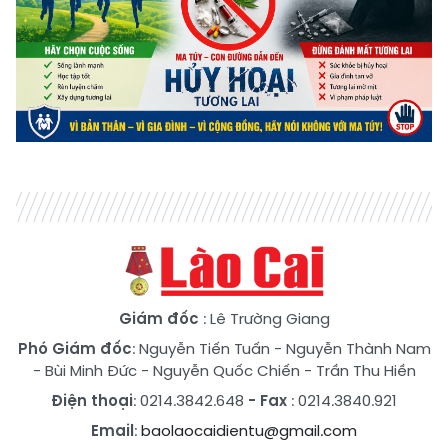
Giám đốc
: Lê Trường Giang
Phó Giám đốc
:
Nguyễn Tiến Tuấn
-
Nguyễn Thành Nam
-
Bùi Minh Đức
-
Nguyễn Quốc Chiến
-
Trần Thu Hiền
Điện thoại
: 0214.3842.648
- Fax
: 0214.3840.921
Email
:
baolaocaidientu@gmail.com