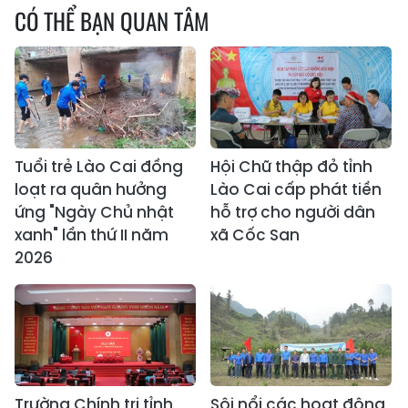
CÓ THỂ BẠN QUAN TÂM
Tuổi trẻ Lào Cai đồng
Hội Chữ thập đỏ tỉnh
loạt ra quân hưởng
Lào Cai cấp phát tiền
ứng "Ngày Chủ nhật
hỗ trợ cho người dân
xanh" lần thứ II năm
xã Cốc San
2026
Trường Chính trị tỉnh
Sôi nổi các hoạt động