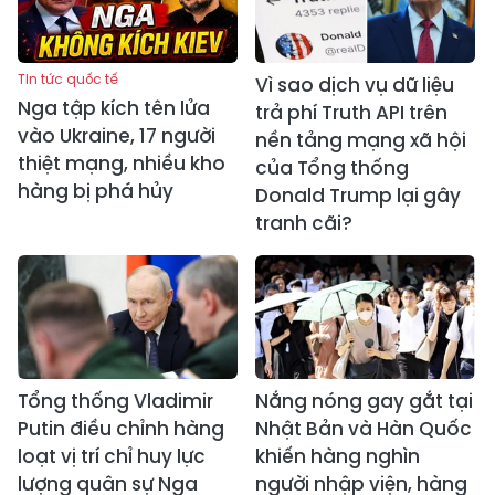
Tin tức quốc tế
Vì sao dịch vụ dữ liệu
Nga tập kích tên lửa
trả phí Truth API trên
vào Ukraine, 17 người
nền tảng mạng xã hội
thiệt mạng, nhiều kho
của Tổng thống
hàng bị phá hủy
Donald Trump lại gây
tranh cãi?
Tổng thống Vladimir
Nắng nóng gay gắt tại
Putin điều chỉnh hàng
Nhật Bản và Hàn Quốc
loạt vị trí chỉ huy lực
khiến hàng nghìn
lượng quân sự Nga
người nhập viện, hàng