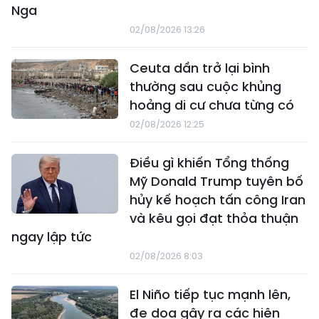
Nga
02/08/2026 13:26
Ceuta dần trở lại bình
thường sau cuộc khủng
hoảng di cư chưa từng có
02/08/2026 12:25
Điều gì khiến Tổng thống
Mỹ Donald Trump tuyên bố
hủy kế hoạch tấn công Iran
và kêu gọi đạt thỏa thuận
ngay lập tức
02/08/2026 8:03
El Niño tiếp tục mạnh lên,
đe dọa gây ra các hiện