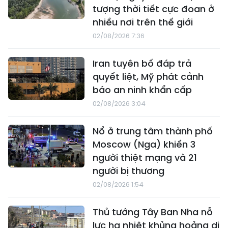
tượng thời tiết cực đoan ở
nhiều nơi trên thế giới
02/08/2026 7:36
Iran tuyên bố đáp trả
quyết liệt, Mỹ phát cảnh
báo an ninh khẩn cấp
02/08/2026 3:04
Nổ ở trung tâm thành phố
Moscow (Nga) khiến 3
người thiệt mạng và 21
người bị thương
02/08/2026 1:54
Thủ tướng Tây Ban Nha nỗ
lực hạ nhiệt khủng hoảng di