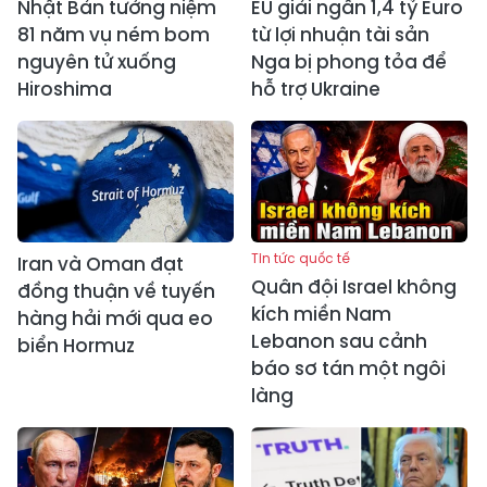
Nhật Bản tưởng niệm
EU giải ngân 1,4 tỷ Euro
81 năm vụ ném bom
từ lợi nhuận tài sản
nguyên tử xuống
Nga bị phong tỏa để
Hiroshima
hỗ trợ Ukraine
Tin tức quốc tế
Iran và Oman đạt
Quân đội Israel không
đồng thuận về tuyến
kích miền Nam
hàng hải mới qua eo
Lebanon sau cảnh
biển Hormuz
báo sơ tán một ngôi
làng