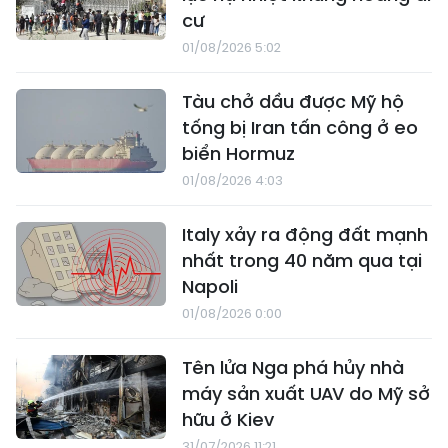
cư
01/08/2026 5:02
Tàu chở dầu được Mỹ hộ
tống bị Iran tấn công ở eo
biển Hormuz
01/08/2026 4:03
Italy xảy ra động đất mạnh
nhất trong 40 năm qua tại
Napoli
01/08/2026 0:00
Tên lửa Nga phá hủy nhà
máy sản xuất UAV do Mỹ sở
hữu ở Kiev
31/07/2026 11:21