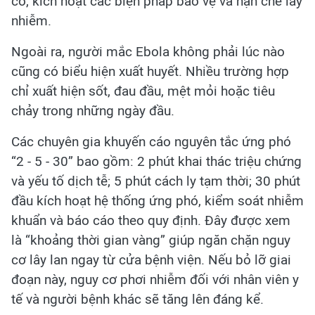
cơ, kích hoạt các biện pháp bảo vệ và hạn chế lây
nhiễm.
Ngoài ra, người mắc Ebola không phải lúc nào
cũng có biểu hiện xuất huyết. Nhiều trường hợp
chỉ xuất hiện sốt, đau đầu, mệt mỏi hoặc tiêu
chảy trong những ngày đầu.
Các chuyên gia khuyến cáo nguyên tắc ứng phó
“2 - 5 - 30” bao gồm: 2 phút khai thác triệu chứng
và yếu tố dịch tễ; 5 phút cách ly tạm thời; 30 phút
đầu kích hoạt hệ thống ứng phó, kiểm soát nhiễm
khuẩn và báo cáo theo quy định. Đây được xem
là “khoảng thời gian vàng” giúp ngăn chặn nguy
cơ lây lan ngay từ cửa bệnh viện. Nếu bỏ lỡ giai
đoạn này, nguy cơ phơi nhiễm đối với nhân viên y
tế và người bệnh khác sẽ tăng lên đáng kể.