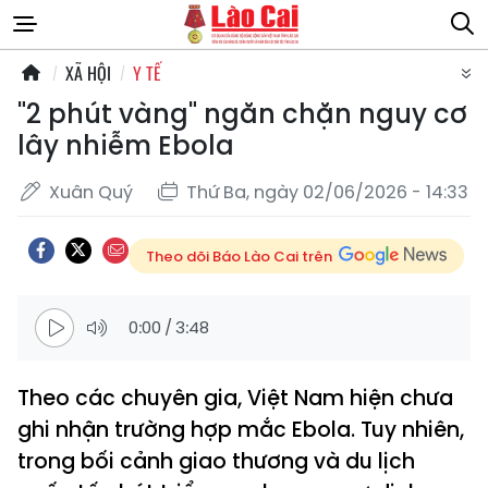
XÃ HỘI
Y TẾ
"2 phút vàng" ngăn chặn nguy cơ
lây nhiễm Ebola
Xuân Quý
Thứ Ba, ngày 02/06/2026 - 14:33
Theo dõi Báo Lào Cai trên
0:00
/
3:48
Theo các chuyên gia, Việt Nam hiện chưa
ghi nhận trường hợp mắc Ebola. Tuy nhiên,
trong bối cảnh giao thương và du lịch