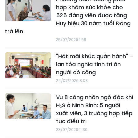
hợp khám sức khỏe cho
525 đảng viên được tặng
Huy hiệu 30 năm tuổi Đảng
trở lên
25/07/2026 1:58
"Hát mãi khúc quân hành" -
lan tỏa nghĩa tình tri ân
người có công
24/07/2026 8:08
Vụ 8 công nhân ngộ độc khí
H₂S ở Ninh Bình: 5 người
xuất viện, 3 trường hợp tiếp
tục điều trị
23/07/2026 11:30