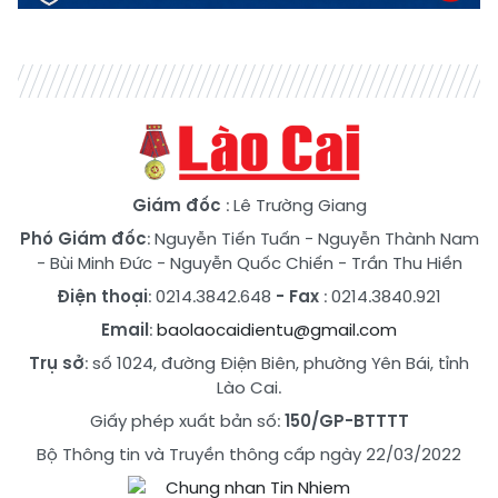
Giám đốc
: Lê Trường Giang
Phó Giám đốc
:
Nguyễn Tiến Tuấn
-
Nguyễn Thành Nam
-
Bùi Minh Đức
-
Nguyễn Quốc Chiến
-
Trần Thu Hiền
Điện thoại
: 0214.3842.648
- Fax
: 0214.3840.921
Email
:
baolaocaidientu@gmail.com
Trụ sở
: số 1024, đường Điện Biên, phường Yên Bái, tỉnh
Lào Cai.
Giấy phép xuất bản số:
150/GP-BTTTT
Bộ Thông tin và Truyền thông cấp ngày 22/03/2022