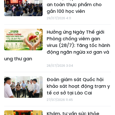
an toàn thực phẩm cho
gần 100 học viên
29/07/2026 4:11
Hưởng ứng Ngày Thế giới
Phòng chống viêm gan
virus (28/7): Tăng tốc hành
động ngăn ngừa xơ gan và
ung thư gan
28/07/2026 3:04
Đoàn giám sát Quốc hội
khảo sát hoạt động trạm y
tế cơ sở tại Lào Cai
27/07/2026 11:45
Khám, tư vấn sức khỏe