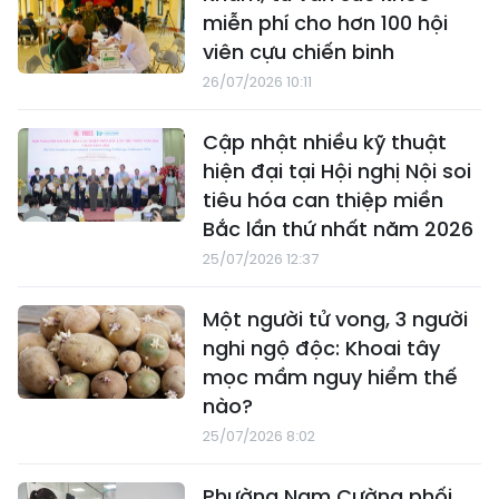
miễn phí cho hơn 100 hội
viên cựu chiến binh
26/07/2026 10:11
Cập nhật nhiều kỹ thuật
hiện đại tại Hội nghị Nội soi
tiêu hóa can thiệp miền
Bắc lần thứ nhất năm 2026
25/07/2026 12:37
Một người tử vong, 3 người
nghi ngộ độc: Khoai tây
mọc mầm nguy hiểm thế
nào?
25/07/2026 8:02
Phường Nam Cường phối