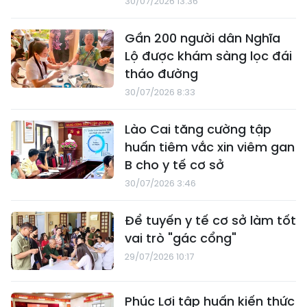
30/07/2026 13:36
Gần 200 người dân Nghĩa
Lộ được khám sàng lọc đái
tháo đường
30/07/2026 8:33
Lào Cai tăng cường tập
huấn tiêm vắc xin viêm gan
B cho y tế cơ sở
30/07/2026 3:46
Để tuyến y tế cơ sở làm tốt
vai trò "gác cổng"
29/07/2026 10:17
Phúc Lợi tập huấn kiến thức