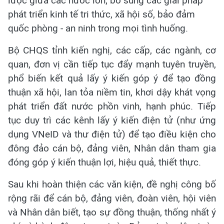
lược giữa các nước lớn; bổ sung các giải pháp
phát triển kinh tế tri thức, xã hội số, bảo đảm
quốc phòng - an ninh trong mọi tình huống.
Bộ CHQS tỉnh kiến nghị, các cấp, các ngành, cơ
quan, đơn vị cần tiếp tục đẩy mạnh tuyên truyền,
phổ biến kết quả lấy ý kiến góp ý để tạo đồng
thuận xã hội, lan tỏa niềm tin, khơi dậy khát vọng
phát triển đất nước phồn vinh, hạnh phúc. Tiếp
tục duy trì các kênh lấy ý kiến điện tử (như ứng
dụng VNeID và thư điện tử) để tạo điều kiện cho
đông đảo cán bộ, đảng viên, Nhân dân tham gia
đóng góp ý kiến thuận lợi, hiệu quả, thiết thực.
Sau khi hoàn thiện các văn kiện, đề nghị công bố
rộng rãi để cán bộ, đảng viên, đoàn viên, hội viên
và Nhân dân biết, tạo sự đồng thuận, thống nhất ý