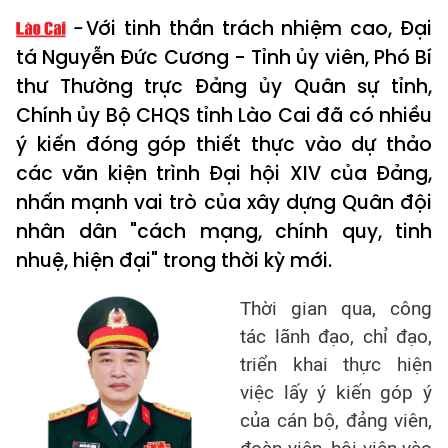
Với tinh thần trách nhiệm cao, Đại
tá Nguyễn Đức Cương - Tỉnh ủy viên, Phó Bí
thư Thường trực Đảng ủy Quân sự tỉnh,
Chính ủy Bộ CHQS tỉnh Lào Cai đã có nhiều
ý kiến đóng góp thiết thực vào dự thảo
các văn kiện trình Đại hội XIV của Đảng,
nhấn mạnh vai trò của xây dựng Quân đội
nhân dân "cách mạng, chính quy, tinh
nhuệ, hiện đại" trong thời kỳ mới.
Thời gian qua, công
tác lãnh đạo, chỉ đạo,
triển khai thực hiện
việc lấy ý kiến góp ý
của cán bộ, đảng viên,