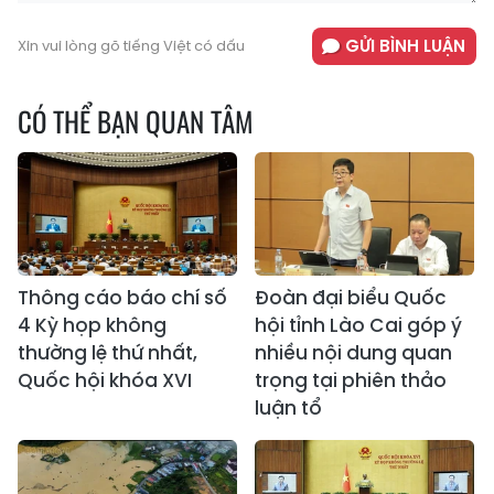
GỬI BÌNH LUẬN
Xin vui lòng gõ tiếng Việt có dấu
CÓ THỂ BẠN QUAN TÂM
Thông cáo báo chí số
Đoàn đại biểu Quốc
4 Kỳ họp không
hội tỉnh Lào Cai góp ý
thường lệ thứ nhất,
nhiều nội dung quan
Quốc hội khóa XVI
trọng tại phiên thảo
luận tổ