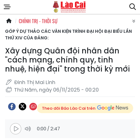
CHÍNH TRỊ - THỜI SỰ
GÓP Ý DỰ THẢO CÁC VĂN KIỆN TRÌNH ĐẠI HỘI ĐẠI BIỂU LẦN
THỨ XIV CỦA ĐẢNG:
Xây dựng Quân đội nhân dân
"cách mạng, chính quy, tinh
nhuệ, hiện đại" trong thời kỳ mới
Đinh Thị Mai Linh
Thứ Năm, ngày 06/11/2025 - 00:20
Theo dõi Báo Lào Cai trên
0:00
/
2:47