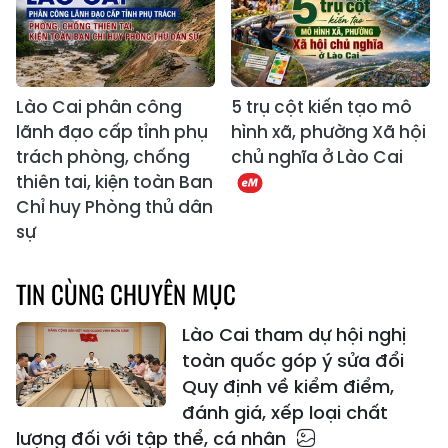
Lào Cai phân công
5 trụ cột kiến tạo mô
lãnh đạo cấp tỉnh phụ
hình xã, phường Xã hội
trách phòng, chống
chủ nghĩa ở Lào Cai
thiên tai, kiện toàn Ban
Chỉ huy Phòng thủ dân
sự
TIN CÙNG CHUYÊN MỤC
Lào Cai tham dự hội nghị
toàn quốc góp ý sửa đổi
Quy định về kiểm điểm,
đánh giá, xếp loại chất
lượng đối với tập thể, cá nhân