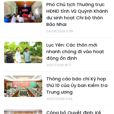
Phó Chủ tịch Thường trực
HĐND tỉnh Vũ Quỳnh Khánh
dự sinh hoạt Chi bộ thôn
Bảo Nhai
04/08/2026 0:56
Lục Yên: Các thôn mới
nhanh chóng đi vào hoạt
động ổn định
31/07/2026 16:17
Thông cáo báo chí Kỳ họp
thứ 10 của Ủy ban Kiểm tra
Trung ương
30/07/2026 11:06
Công bố Quyết định, Kế