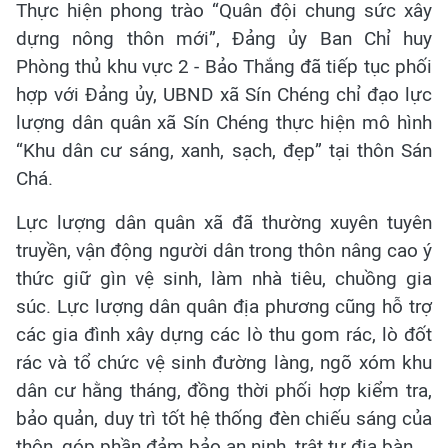
Thực hiện phong trào “Quân đội chung sức xây
dựng nông thôn mới”, Đảng ủy Ban Chỉ huy
Phòng thủ khu vực 2 - Bảo Thắng đã tiếp tục phối
hợp với Đảng ủy, UBND xã Sín Chéng chỉ đạo lực
lượng dân quân xã Sín Chéng thực hiện mô hình
“Khu dân cư sáng, xanh, sạch, đẹp” tại thôn Sán
Chá.
Lực lượng dân quân xã đã thường xuyên tuyên
truyền, vận động người dân trong thôn nâng cao ý
thức giữ gìn vệ sinh, làm nhà tiêu, chuồng gia
súc. Lực lượng dân quân địa phương cũng hỗ trợ
các gia đình xây dựng các lò thu gom rác, lò đốt
rác và tổ chức vệ sinh đường làng, ngõ xóm khu
dân cư hằng tháng, đồng thời phối hợp kiểm tra,
bảo quản, duy trì tốt hệ thống đèn chiếu sáng của
thôn, góp phần đảm bảo an ninh, trật tự địa bàn.