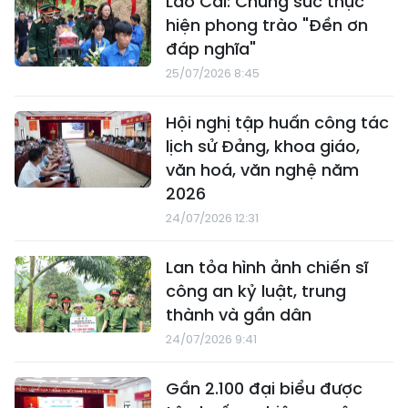
Lào Cai: Chung sức thực
hiện phong trào "Đền ơn
đáp nghĩa"
25/07/2026 8:45
Hội nghị tập huấn công tác
lịch sử Đảng, khoa giáo,
văn hoá, văn nghệ năm
2026
24/07/2026 12:31
Lan tỏa hình ảnh chiến sĩ
công an kỷ luật, trung
thành và gần dân
24/07/2026 9:41
Gần 2.100 đại biểu được