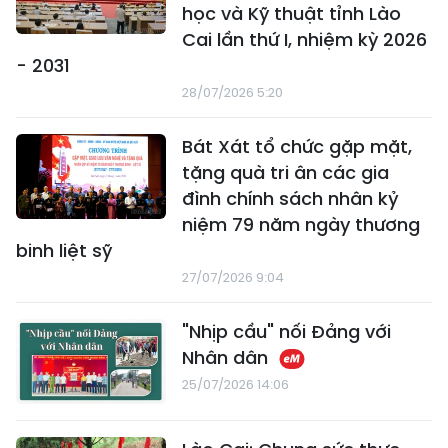
học và Kỹ thuật tỉnh Lào
Cai lần thứ I, nhiệm kỳ 2026
- 2031
28/07/2026 5:20
Bát Xát tổ chức gặp mặt,
tặng quà tri ân các gia
đình chính sách nhân kỷ
niệm 79 năm ngày thương
binh liệt sỹ
27/07/2026 9:04
"Nhịp cầu" nối Đảng với
Nhân dân
25/07/2026 14:06