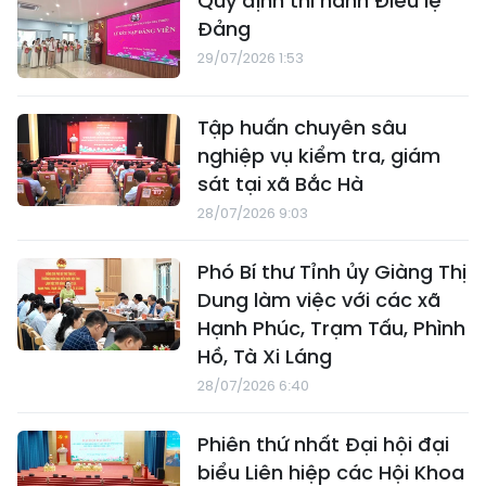
Quy định thi hành Điều lệ
Đảng
29/07/2026 1:53
Tập huấn chuyên sâu
nghiệp vụ kiểm tra, giám
sát tại xã Bắc Hà
28/07/2026 9:03
Phó Bí thư Tỉnh ủy Giàng Thị
Dung làm việc với các xã
Hạnh Phúc, Trạm Tấu, Phình
Hồ, Tà Xi Láng
28/07/2026 6:40
Phiên thứ nhất Đại hội đại
biểu Liên hiệp các Hội Khoa