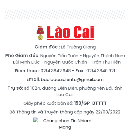
Giám đốc
: Lê Trường Giang
Phó Giám đốc
:
Nguyễn Tiến Tuấn
-
Nguyễn Thành Nam
-
Bùi Minh Đức
-
Nguyễn Quốc Chiến
-
Trần Thu Hiền
Điện thoại
: 0214.3842.648
- Fax
: 0214.3840.921
Email
:
baolaocaidientu@gmail.com
Trụ sở
: số 1024, đường Điện Biên, phường Yên Bái, tỉnh
Lào Cai.
Giấy phép xuất bản số:
150/GP-BTTTT
Bộ Thông tin và Truyền thông cấp ngày 22/03/2022