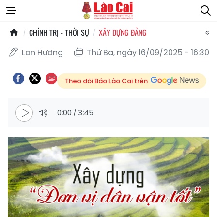
CHÍNH TRỊ - THỜI SỰ
XÂY DỰNG ĐẢNG
Lan Hương
Thứ Ba, ngày 16/09/2025 - 16:30
Theo dõi Báo Lào Cai trên
0:00
/
3:45