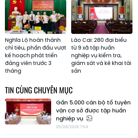
Nghĩa Lộ hoàn thành
Lào Cai: 280 đại biểu
chỉ tiêu, phấn đấu vượt
từ 9 xã tập huấn
kế hoạch phát triển
nghiệp vụ kiểm tra,
đảng viên trước 3
giám sát và kê khai tài
tháng
sản
TIN CÙNG CHUYÊN MỤC
Gần 5.000 cán bộ tổ tuyên
vận cơ sở được tập huấn
nghiệp vụ
05/08/2026 7:54