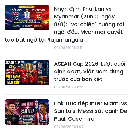
Nhận định Thái Lan vs
Myanmar (20h00 ngày
8/8): "Voi chiến" hướng tới
ngôi đầu, Myanmar quyết
tạo bất ngờ tại Rajamangala
06/08/2026 3:51
ASEAN Cup 2026: Lượt cuối
định đoạt, Việt Nam đứng
trước cửa bán kết
06/08/2026 1:24
Link trực tiếp Inter Miami vs
San Luis: Messi sát cánh De
Paul, Casemiro
06/08/2026 1:07