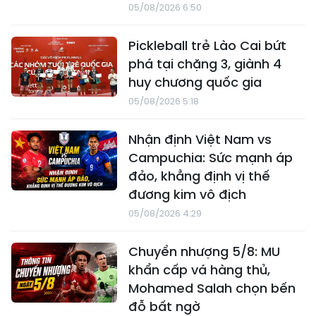
05/08/2026 6:50
Pickleball trẻ Lào Cai bứt
phá tại chặng 3, giành 4
huy chương quốc gia
05/08/2026 5:18
Nhận định Việt Nam vs
Campuchia: Sức mạnh áp
đảo, khẳng định vị thế
đương kim vô địch
05/08/2026 4:29
Chuyển nhượng 5/8: MU
khẩn cấp vá hàng thủ,
Mohamed Salah chọn bến
đỗ bất ngờ