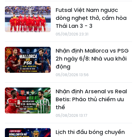
Futsal Việt Nam ngược
dòng nghẹt thở, cầm hòa
Thái Lan 3 - 3
05/08/2026 23:31
Nhận định Mallorca vs PSG
2h ngày 6/8: Nhà vua khởi
động
05/08/2026 13:56
Nhận định Arsenal vs Real
Betis: Pháo thủ chiếm ưu
thế
05/08/2026 13:17
Lịch thi đấu bóng chuyền