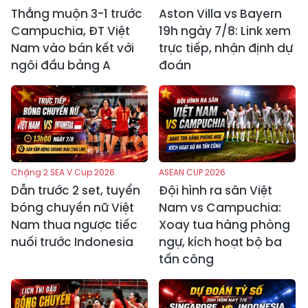
Thắng muộn 3-1 trước
Aston Villa vs Bayern
Campuchia, ĐT Việt
19h ngày 7/8: Link xem
Nam vào bán kết với
trực tiếp, nhận định dự
ngôi đầu bảng A
đoán
Chặng 2 SEA V.Cup 2026
ASEAN CUP 2026
Dẫn trước 2 set, tuyển
Đội hình ra sân Việt
bóng chuyền nữ Việt
Nam vs Campuchia:
Nam thua ngược tiếc
Xoay tua hàng phòng
nuối trước Indonesia
ngự, kích hoạt bộ ba
tấn công