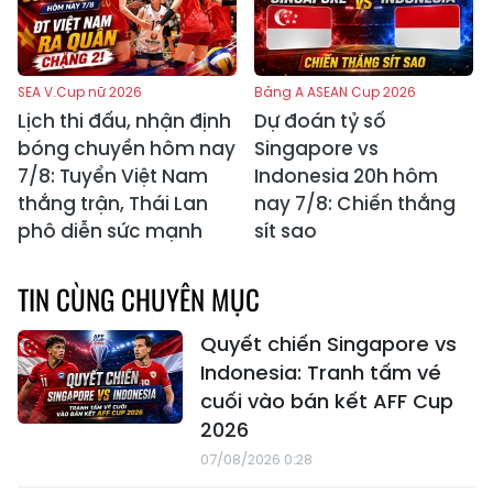
SEA V.Cup nữ 2026
Bảng A ASEAN Cup 2026
Lịch thi đấu, nhận định
Dự đoán tỷ số
bóng chuyền hôm nay
Singapore vs
7/8: Tuyển Việt Nam
Indonesia 20h hôm
thắng trận, Thái Lan
nay 7/8: Chiến thắng
phô diễn sức mạnh
sít sao
TIN CÙNG CHUYÊN MỤC
Quyết chiến Singapore vs
Indonesia: Tranh tấm vé
cuối vào bán kết AFF Cup
2026
07/08/2026 0:28