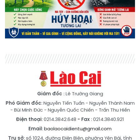
Giám đốc
: Lê Trường Giang
Phó Giám đốc
:
Nguyễn Tiến Tuấn
-
Nguyễn Thành Nam
-
Bùi Minh Đức
-
Nguyễn Quốc Chiến
-
Trần Thu Hiền
Điện thoại
: 0214.3842.648
- Fax
: 0214.3840.921
Email
:
baolaocaidientu@gmail.com
Trụ sở
: số 1024, đường Điện Biên, phường Yên Bái, tỉnh