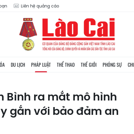
soạn
Liên hệ quảng cáo
HÓA
DU LỊCH
PHÁP LUẬT
THỂ THAO
THẾ GIỚI
PHÓNG SỰ
CH
n Bình ra mắt mô hình
y gắn với bảo đảm an