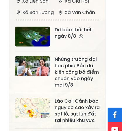
Xã Liên Sơn
Xã Gia Hội
Xã Sơn Lương
Xã Văn Chấn
Xã Thượng
Xã Chấn Thịnh
Dự báo thời tiết
Bằng La
ngày 8/8
Xã Phong Dụ
Xã Nghĩa Tâm
Hạ
Những trường đại
Xã Châu Quế
Xã Lâm Giang
học phía Bắc dự
Xã Đông
kiến công bố điểm
Xã Tân Hợp
Cuông
chuẩn vào ngày
mai 9/8
Xã Mậu A
Xã Xuân Ái
Lào Cai: Cảnh báo
Xã Lâm
Xã Mỏ Vàng
nguy cơ cao xảy ra
Thượng
sạt lở, sụt lún đất
Xã Lục Yên
Xã Tân Lĩnh
tại nhiều khu vực
Xã Khánh Hòa
Xã Phúc Lợi