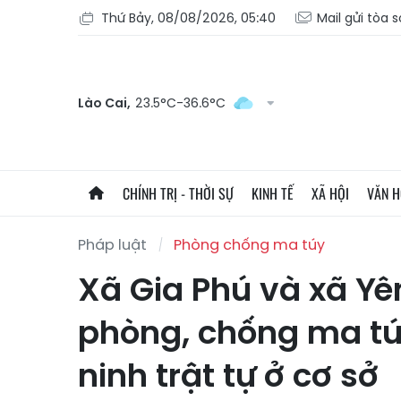
Thứ Bảy, 08/08/2026, 05:40
Mail gửi tòa 
Lào Cai,
23.5°C-36.6°C
CHÍNH TRỊ - THỜI SỰ
KINH TẾ
XÃ HỘI
VĂN 
Pháp luật
Phòng chống ma túy
Xã Gia Phú và xã Yê
phòng, chống ma tú
ninh trật tự ở cơ sở