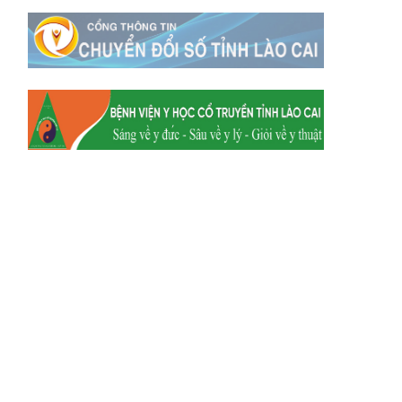
Xã Mường
Xã Dền Sáng
Hum
Xã Y Tý
Xã A Mú Sung
Xã Trịnh Tường
Xã Nậm Chày
Xã Bản Xèo
Xã Bát Xát
Xã Võ Lao
Xã Khánh Yên
Xã Văn Bàn
Xã Dương Quỳ
Xã Chiềng Ken
Xã Minh Lương
Xã Nậm Chảy
Xã Bảo Yên
Xã Nghĩa Đô
Xã Thượng Hà
Xã Xuân Hòa
Xã Phúc Khánh
Xã Bảo Hà
Xã Mường Bo