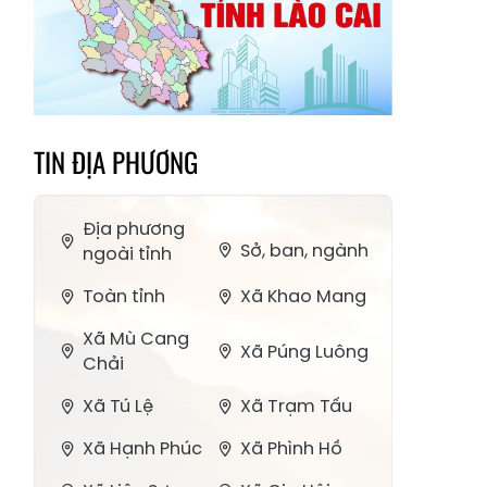
TIN ĐỊA PHƯƠNG
Địa phương
Sở, ban, ngành
ngoài tỉnh
Toàn tỉnh
Xã Khao Mang
Xã Mù Cang
Xã Púng Luông
Chải
Xã Tú Lệ
Xã Trạm Tấu
Xã Hạnh Phúc
Xã Phình Hồ