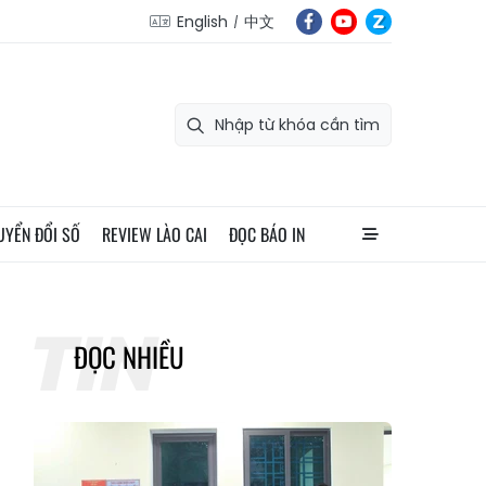
English
中文
UYỂN ĐỔI SỐ
REVIEW LÀO CAI
ĐỌC BÁO IN
ĐỌC NHIỀU