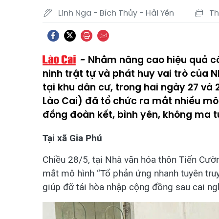
Linh Nga - Bích Thủy - Hải Yến
Th
Nhằm nâng cao hiệu quả cô
ninh trật tự và phát huy vai trò của
tại khu dân cư, trong hai ngày 27 và 
Lào Cai) đã tổ chức ra mắt nhiều mô
đồng đoàn kết, bình yên, không ma t
Tại xã Gia Phú
Chiều 28/5, tại Nhà văn hóa thôn Tiến Cư
mắt mô hình “Tổ phản ứng nhanh tuyên truy
giúp đỡ tái hòa nhập cộng đồng sau cai ng