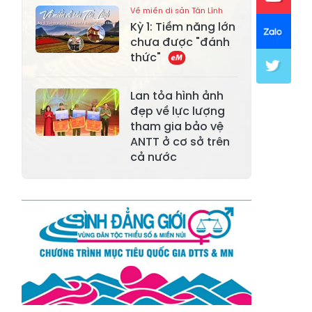
Về miền di sản Tân Lĩnh
Xã Mường Lai
Xã Cảm Nhân
Kỳ 1: Tiềm năng lớn
chưa được "đánh
Xã Yên Thành
Xã Thác Bà
thức"
Xã Yên Bình
Xã Bảo Ái
Lan tỏa hình ảnh
Xã Hưng
đẹp về lực lượng
Xã Trấn Yên
Khánh
tham gia bảo vệ
ANTT ở cơ sở trên
Xã Lương
cả nước
Xã Việt Hồng
Thịnh
Xã Quy Mông
Xã Cốc San
Xã Hợp Thành
Xã Phong Hải
Xã Xuân
Xã Bảo Thắng
Quang
Xã Tằng Loỏng
Xã Gia Phú