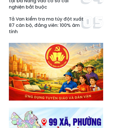
tại Đà Nẵng vào cơ sở cai
nghiện bắt buộc
Tả Van kiểm tra ma túy đột xuất
87 cán bộ, đảng viên: 100% âm
tính