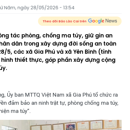
ứ Năm, ngày 28/05/2026 - 13:54
Theo dõi Báo Lào Cai trên
ng tác phòng, chống ma túy, giữ gìn an
 Nhân dân trong xây dựng đời sống an toàn
28/5, các xã Gia Phú và xã Yên Bình (tỉnh
 hình thiết thực, góp phần xây dựng cộng
úy.
ờng, Ủy ban MTTQ Việt Nam xã Gia Phú tổ chức ra
ền đảm bảo an ninh trật tự, phòng chống ma túy,
hiện ma túy”.