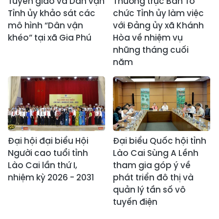
Tuyên giáo và Dân vận
Thường trực Ban Tổ
Tỉnh ủy khảo sát các
chức Tỉnh ủy làm việc
mô hình “Dân vận
với Đảng ủy xã Khánh
khéo” tại xã Gia Phú
Hòa về nhiệm vụ
những tháng cuối
năm
Đại hội đại biểu Hội
Đại biểu Quốc hội tỉnh
Người cao tuổi tỉnh
Lào Cai Sùng A Lềnh
Lào Cai lần thứ I,
tham gia góp ý về
nhiệm kỳ 2026 - 2031
phát triển đô thị và
quản lý tần số vô
tuyến điện