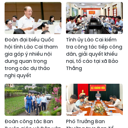
Đoàn đại biểu Quốc
Tỉnh ủy Lào Cai kiểm
hội tỉnh Lào Cai tham
tra công tác tiếp công
gia góp ý nhiều nội
dân, giải quyết khiếu
dung quan trọng
nại, tố cáo tại xã Bảo
trong các dự thảo
Thắng
nghị quyết
Đoàn công tác Ban
Phó Trưởng Ban