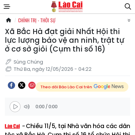
CHÍNH TRỊ - THỜI SỰ
Xã Bắc Hà đạt giải Nhất Hội thi
lực lượng bảo vệ an ninh, trật tự
ở cơ sở giỏi (Cụm thi số 16)
Sùng Chúng
Thứ Ba, ngày 12/05/2026 - 04:22
Theo dõi Báo Lào Cai trên
0:00
/
0:00
Chiều 11/5, tại Nhà văn hóa các dân
tộc xã Bắc Hà, Cụm thi số 16 tổ chức Hội thi