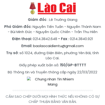
Giám đốc
: Lê Trường Giang
Phó Giám đốc
:
Nguyễn Tiến Tuấn
-
Nguyễn Thành Nam
-
Bùi Minh Đức
-
Nguyễn Quốc Chiến
-
Trần Thu Hiền
Điện thoại
: 0214.3842.648
- Fax
: 0214.3840.921
Email
:
baolaocaidientu@gmail.com
Trụ sở
: số 1024, đường Điện Biên, phường Yên Bái, tỉnh
Lào Cai.
Giấy phép xuất bản số:
150/GP-BTTTT
Bộ Thông tin và Truyền thông cấp ngày 22/03/2022
CẤM SAO CHÉP DƯỚI MỌI HÌNH THỨC NẾU KHÔNG CÓ SỰ
CHẤP THUẬN BẰNG VĂN BẢN.