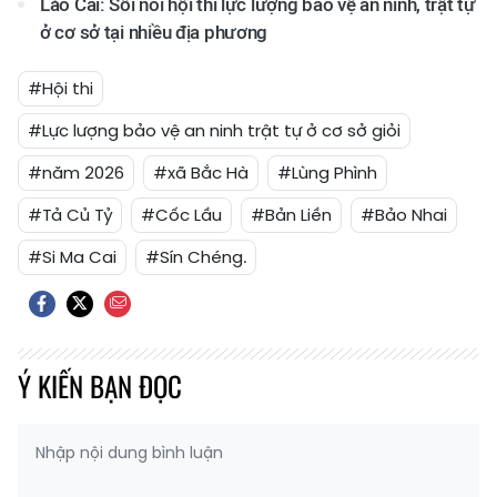
Lào Cai: Sôi nổi hội thi lực lượng bảo vệ an ninh, trật tự
ở cơ sở tại nhiều địa phương
#Hội thi
#Lực lượng bảo vệ an ninh trật tự ở cơ sở giỏi
#năm 2026
#xã Bắc Hà
#Lùng Phình
#Tả Củ Tỷ
#Cốc Lầu
#Bản Liền
#Bảo Nhai
#Si Ma Cai
#Sín Chéng.
Ý KIẾN BẠN ĐỌC