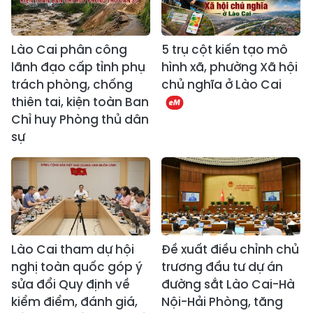
Lào Cai phân công
5 trụ cột kiến tạo mô
lãnh đạo cấp tỉnh phụ
hình xã, phường Xã hội
trách phòng, chống
chủ nghĩa ở Lào Cai
thiên tai, kiện toàn Ban
Chỉ huy Phòng thủ dân
sự
Lào Cai tham dự hội
Đề xuất điều chỉnh chủ
nghị toàn quốc góp ý
trương đầu tư dự án
sửa đổi Quy định về
đường sắt Lào Cai-Hà
kiểm điểm, đánh giá,
Nội-Hải Phòng, tăng