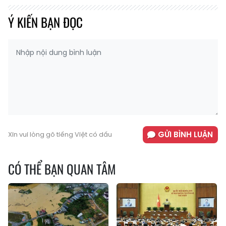
Ý KIẾN BẠN ĐỌC
GỬI BÌNH LUẬN
Xin vui lòng gõ tiếng Việt có dấu
CÓ THỂ BẠN QUAN TÂM