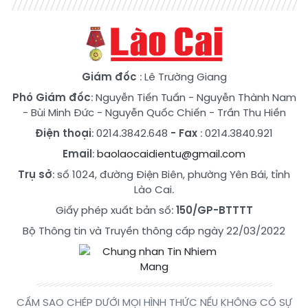
Giám đốc
: Lê Trường Giang
Phó Giám đốc
:
Nguyễn Tiến Tuấn
-
Nguyễn Thành Nam
-
Bùi Minh Đức
-
Nguyễn Quốc Chiến
-
Trần Thu Hiền
Điện thoại
: 0214.3842.648
- Fax
: 0214.3840.921
Email
:
baolaocaidientu@gmail.com
Trụ sở
: số 1024, đường Điện Biên, phường Yên Bái, tỉnh
Lào Cai.
Giấy phép xuất bản số:
150/GP-BTTTT
Bộ Thông tin và Truyền thông cấp ngày 22/03/2022
CẤM SAO CHÉP DƯỚI MỌI HÌNH THỨC NẾU KHÔNG CÓ SỰ