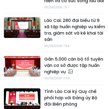
hiện và có sức sống lâu dài
05/08/2026 7:57
Lào Cai: 280 đại biểu từ 9
xã tập huấn nghiệp vụ kiểm
tra, giám sát và kê khai tài
sản
05/08/2026 7:54
Gần 5.000 cán bộ tổ tuyên
vận cơ sở được tập huấn
nghiệp vụ
05/08/2026 7:54
Tỉnh Lào Cai ký Quy chế
phối hợp với Đảng ủy Bộ
đội Biên phòng