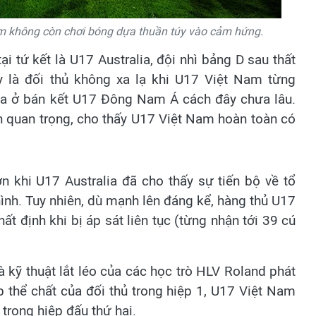
am không còn chơi bóng dựa thuần túy vào cảm hứng.
ại tứ kết là U17 Australia, đội nhì bảng D sau thất
ây là đối thủ không xa lạ khi U17 Việt Nam từng
lia ở bán kết U17 Đông Nam Á cách đây chưa lâu.
ần quan trọng, cho thấy U17 Việt Nam hoàn toàn có
 khi U17 Australia đã cho thấy sự tiến bộ về tổ
hình. Tuy nhiên, dù mạnh lên đáng kể, hàng thủ U17
t định khi bị áp sát liên tục (từng nhận tới 39 cú
à kỹ thuật lắt léo của các học trò HLV Roland phát
 thể chất của đối thủ trong hiệp 1, U17 Việt Nam
 trong hiệp đấu thứ hai.