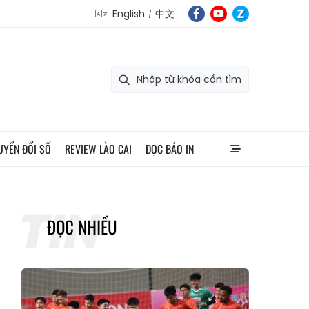
English
中文
UYỂN ĐỔI SỐ
REVIEW LÀO CAI
ĐỌC BÁO IN
ĐỌC NHIỀU