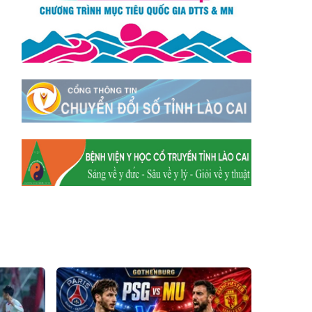
Xã Mường
Xã Dền Sáng
Hum
Xã Y Tý
Xã A Mú Sung
Xã Trịnh Tường
Xã Nậm Chày
Xã Bản Xèo
Xã Bát Xát
Xã Võ Lao
Xã Khánh Yên
Xã Văn Bàn
Xã Dương Quỳ
Xã Chiềng Ken
Xã Minh Lương
Xã Nậm Chảy
Xã Bảo Yên
Xã Nghĩa Đô
Xã Thượng Hà
Xã Xuân Hòa
Xã Phúc Khánh
Xã Bảo Hà
Xã Mường Bo