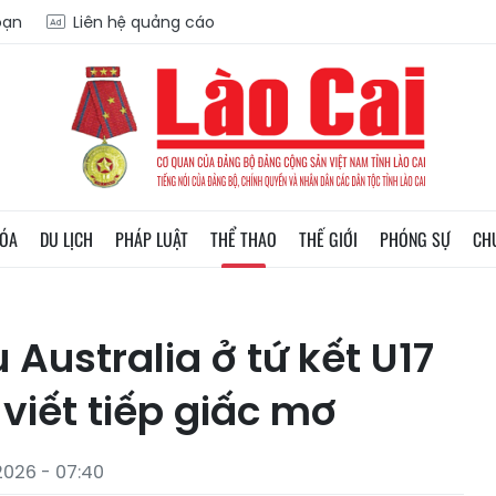
oạn
Liên hệ quảng cáo
HÓA
DU LỊCH
PHÁP LUẬT
THỂ THAO
THẾ GIỚI
PHÓNG SỰ
CH
 Australia ở tứ kết U17
viết tiếp giấc mơ
2026 - 07:40