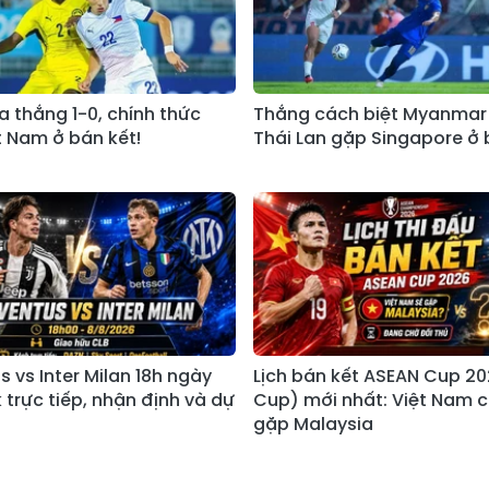
a thắng 1-0, chính thức
Thắng cách biệt Myanmar 2
t Nam ở bán kết!
Thái Lan gặp Singapore ở 
 vs Inter Milan 18h ngày
Lịch bán kết ASEAN Cup 20
k trực tiếp, nhận định và dự
Cup) mới nhất: Việt Nam c
gặp Malaysia