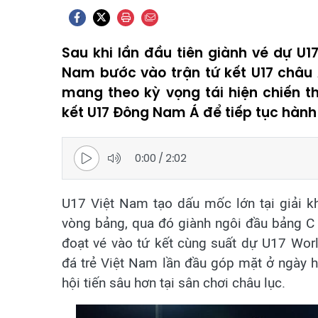
Sau khi lần đầu tiên giành vé dự U1
Nam bước vào trận tứ kết U17 châu Á
mang theo kỳ vọng tái hiện chiến t
kết U17 Đông Nam Á để tiếp tục hành t
0:00
/
2:02
U17 Việt Nam tạo dấu mốc lớn tại giải k
vòng bảng, qua đó giành ngôi đầu bảng C 
đoạt vé vào tứ kết cùng suất dự U17 Wor
đá trẻ Việt Nam lần đầu góp mặt ở ngày h
hội tiến sâu hơn tại sân chơi châu lục.