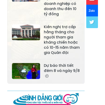
Xã Khánh Hòa
Xã Phúc Lợi
doanh nghiệp có
doanh thu đến 10
Xã Mường Lai
Xã Cảm Nhân
tỷ đồng
Xã Yên Thành
Xã Thác Bà
Kiến nghị trợ cấp
Xã Yên Bình
Xã Bảo Ái
hằng tháng cho
người tham gia
Xã Hưng
Xã Trấn Yên
kháng chiến hoặc
Khánh
có 10-15 năm tham
gia Quân đội
Xã Lương
Xã Việt Hồng
Thịnh
Dự báo thời tiết
Xã Quy Mông
Xã Cốc San
đêm 8 và ngày 9/8
Xã Hợp Thành
Xã Phong Hải
Xã Xuân
Xã Bảo Thắng
Quang
Xã Tằng Loỏng
Xã Gia Phú