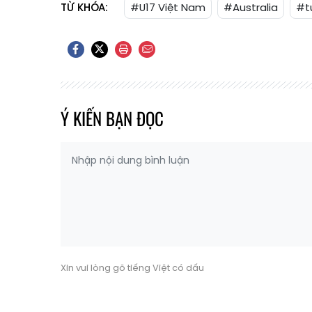
TỪ KHÓA:
#U17 Việt Nam
#Australia
#t
Ý KIẾN BẠN ĐỌC
Xin vui lòng gõ tiếng Việt có dấu