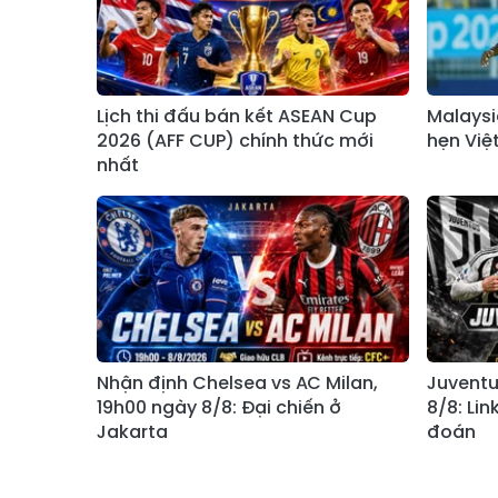
Lịch thi đấu bán kết ASEAN Cup
Malaysi
2026 (AFF CUP) chính thức mới
hẹn Việ
nhất
Nhận định Chelsea vs AC Milan,
Juventus
19h00 ngày 8/8: Đại chiến ở
8/8: Lin
Jakarta
đoán