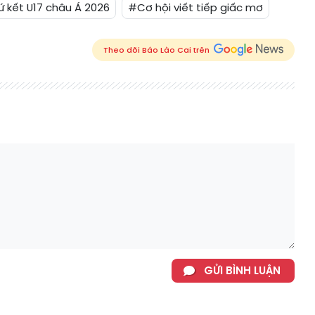
ứ kết U17 châu Á 2026
#Cơ hội viết tiếp giấc mơ
Theo dõi Báo Lào Cai trên
GỬI BÌNH LUẬN