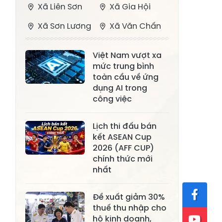
Xã Liên Sơn
Xã Gia Hội
Xã Sơn Lương
Xã Văn Chấn
Xã Thượng
Xã Chấn Thịnh
Việt Nam vượt xa
Bằng La
mức trung bình
Xã Phong Dụ
toàn cầu về ứng
Xã Nghĩa Tâm
Hạ
dụng AI trong
công việc
Xã Châu Quế
Xã Lâm Giang
Xã Đông
Lịch thi đấu bán
Xã Tân Hợp
kết ASEAN Cup
Cuông
2026 (AFF CUP)
Xã Mậu A
Xã Xuân Ái
chính thức mới
nhất
Xã Lâm
Xã Mỏ Vàng
Thượng
Đề xuất giảm 30%
Xã Lục Yên
Xã Tân Lĩnh
thuế thu nhập cho
hộ kinh doanh,