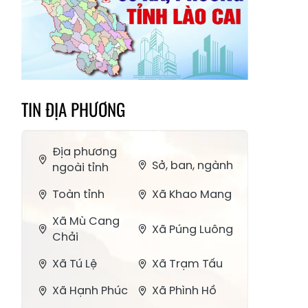
TIN ĐỊA PHƯƠNG
Địa phương
Sở, ban, ngành
ngoài tỉnh
Toàn tỉnh
Xã Khao Mang
Xã Mù Cang
Xã Púng Luông
Chải
Xã Tú Lệ
Xã Trạm Tấu
Xã Hạnh Phúc
Xã Phình Hồ