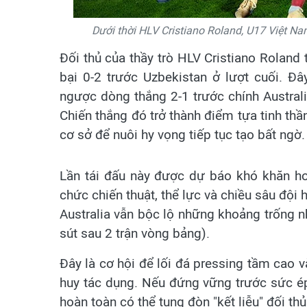
Dưới thời HLV Cristiano Roland, U17 Việt N
Đối thủ của thầy trò HLV Cristiano Roland t
bại 0-2 trước Uzbekistan ở lượt cuối. Đ
ngược dòng thắng 2-1 trước chính Austra
Chiến thắng đó trở thành điểm tựa tinh th
cơ sở để nuôi hy vọng tiếp tục tạo bất ngờ.
Lần tái đấu này được dự báo khó khăn hơn
chức chiến thuật, thể lực và chiều sâu đội 
Australia vẫn bộc lộ những khoảng trống nhấ
sút sau 2 trận vòng bảng).
Đây là cơ hội để lối đá pressing tầm cao v
huy tác dụng. Nếu đứng vững trước sức ép
hoàn toàn có thể tung đòn "kết liễu" đối thủ