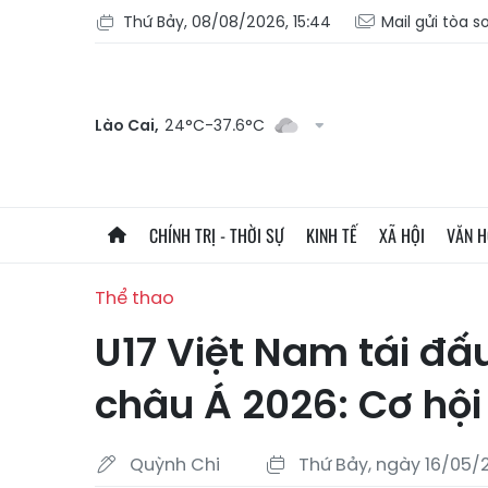
Thứ Bảy, 08/08/2026, 15:44
Mail gửi tòa s
Lào Cai,
24°C-37.6°C
CHÍNH TRỊ - THỜI SỰ
KINH TẾ
XÃ HỘI
VĂN 
Thể thao
U17 Việt Nam tái đấu
châu Á 2026: Cơ hội 
Quỳnh Chi
Thứ Bảy, ngày 16/05/