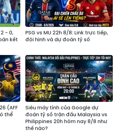
Xã Bản Hồ
Xã Tả Van
Xã Tả Phìn
Xã Cốc Lầu
Xã Bảo Nhai
Xã Bản Liền
 - 0,
PSG vs MU 22h 8/8: Link trực tiếp,
bán kết
đội hình và dự đoán tỷ số
Xã Bắc Hà
Xã Tả Củ Tỷ
Xã Lùng Phình
Xã Pha Long
Xã Mường
Xã Bản Lầu
Khương
Xã Cao Sơn
Xã Si Ma Cai
Xã Sín Chéng
Xã Nậm Xé
26 (AFF
Siêu máy tính của Google dự
Xã Ngũ Chỉ
ó thể
đoán tỷ số trận đấu Malaysia vs
Xã Chế Tạo
Sơn
Philippines 20h hôm nay 8/8 như
thế nào?
Xã Lao Chải
Xã Nậm Có