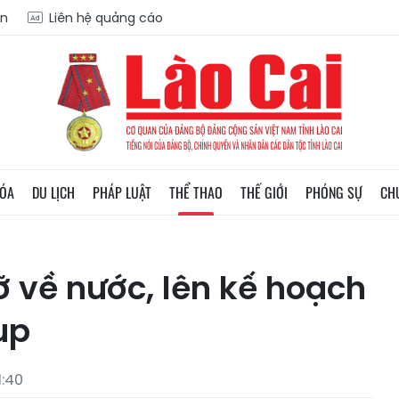
ạn
Liên hệ quảng cáo
HÓA
DU LỊCH
PHÁP LUẬT
THỂ THAO
THẾ GIỚI
PHÓNG SỰ
CH
ỡ về nước, lên kế hoạch
up
1:40