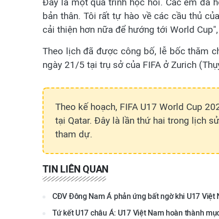
Đây là một quá trình học hỏi. Các em đã h
bản thân. Tôi rất tự hào về các cầu thủ củ
cải thiện hơn nữa để hướng tới World Cup",
Theo lịch đã được công bố, lễ bốc thăm c
ngày 21/5 tại trụ sở của FIFA ở Zurich (Thụy
Theo kế hoạch, FIFA U17 World Cup 20
tại Qatar. Đây là lần thứ hai trong lịch
tham dự.
TIN LIÊN QUAN
CĐV Đông Nam Á phản ứng bất ngờ khi U17 Việt N
Tứ kết U17 châu Á: U17 Việt Nam hoàn thành mục