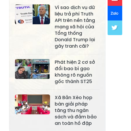
Xã Lục Yên
Xã Tân Lĩnh
Vì sao dịch vụ dữ
Xã Khánh Hòa
Xã Phúc Lợi
liệu trả phí Truth
API trên nền tảng
Xã Mường Lai
Xã Cảm Nhân
mạng xã hội của
Tổng thống
Xã Yên Thành
Xã Thác Bà
Donald Trump lại
gây tranh cãi?
Xã Yên Bình
Xã Bảo Ái
Xã Hưng
Xã Trấn Yên
Phát hiện 2 cơ sở
Khánh
đổi bao bì gạo
không rõ nguồn
Xã Lương
Xã Việt Hồng
gốc thành ST25
Thịnh
Xã Quy Mông
Xã Cốc San
Xã Bản Xèo họp
bàn giải pháp
Xã Hợp Thành
Xã Phong Hải
tăng thu ngân
sách và đảm bảo
Xã Xuân
Xã Bảo Thắng
an toàn hồ đập
Quang