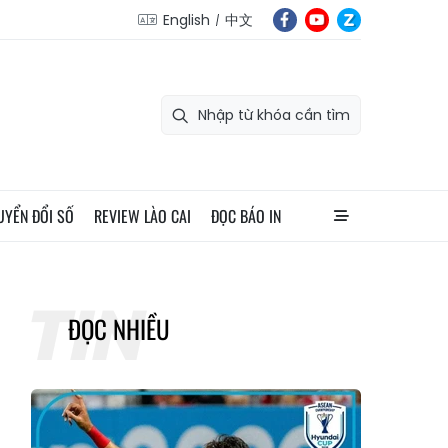
English
中文
UYỂN ĐỔI SỐ
REVIEW LÀO CAI
ĐỌC BÁO IN
ĐỌC NHIỀU