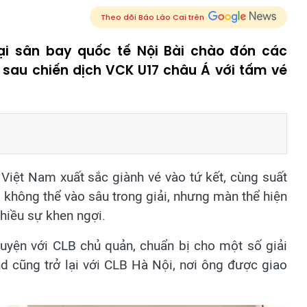
Theo dõi Báo Lào Cai trên
i sân bay quốc tế Nội Bài chào đón các
 sau chiến dịch VCK U17 châu Á với tấm vé
Việt Nam xuất sắc giành vé vào tứ kết, cùng suất
ù không thể vào sâu trong giải, nhưng màn thể hiện
hiều sự khen ngợi.
 luyện với CLB chủ quản, chuẩn bị cho một số giải
nd cũng trở lại với CLB Hà Nội, nơi ông được giao