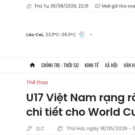
Thứ Tư, 05/08/2026, 22:31
Mail gửi tòa so
Lào Cai,
23.3°C-26.3°C
CHÍNH TRỊ - THỜI SỰ
KINH TẾ
XÃ HỘI
VĂN 
Thể thao
U17 Việt Nam rạng r
chi tiết cho World C
Q.C
Thứ Hai, ngày 18/05/2026 - 1