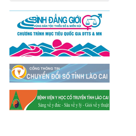
Xã Tằng Loỏng
Xã Gia Phú
Xã Mường
Xã Dền Sáng
Hum
Xã Y Tý
Xã A Mú Sung
Xã Trịnh Tường
Xã Nậm Chày
Xã Bản Xèo
Xã Bát Xát
Xã Võ Lao
Xã Khánh Yên
Xã Văn Bàn
Xã Dương Quỳ
Xã Chiềng Ken
Xã Minh Lương
Xã Nậm Chảy
Xã Bảo Yên
Xã Nghĩa Đô
Xã Thượng Hà
Xã Xuân Hòa
Xã Phúc Khánh