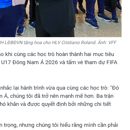
H LĐBĐVN tặng hoa cho HLV Cristiano Roland. Ảnh: VFF
ào khi cùng các học trò hoàn thành hai mục tiêu
ch U17 Đông Nam Á 2026 và tấm vé tham dự FIFA
hắc lại hành trình vừa qua cùng các học trò: "Đó
m Á, chúng tôi đã trở nên mạnh mẽ hơn. Ba trận
ó khăn và được quyết định bởi những chi tiết
n trọng, nhưng chúng tôi hiểu rằng mình cần phải