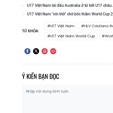
U17 Việt Nam tái đấu Australia ở tứ kết U17 châu 
U17 Việt Nam "nín thở" chờ bốc thăm World Cup 20
#U17 Việt Nam
#HLV Cristiano R
TỪ KHÓA:
#U17 Việt Nam World Cup
#Worl
Ý KIẾN BẠN ĐỌC