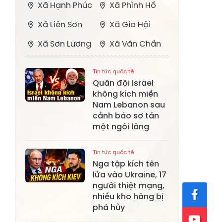
Xã Hạnh Phúc
Xã Phình Hồ
Xã Liên Sơn
Xã Gia Hội
Xã Sơn Lương
Xã Văn Chấn
Xã Thượng
Xã Chấn Thịnh
Tin tức quốc tế
Bằng La
Quân đội Israel
không kích miền
Xã Phong Dụ
Xã Nghĩa Tâm
Nam Lebanon sau
Hạ
cảnh báo sơ tán
Xã Châu Quế
Xã Lâm Giang
một ngôi làng
Xã Đông
Xã Tân Hợp
Tin tức quốc tế
Cuông
Nga tập kích tên
Xã Mậu A
lửa vào Ukraine, 17
Xã Xuân Ái
người thiệt mạng,
Xã Lâm
nhiều kho hàng bị
Xã Mỏ Vàng
Thượng
phá hủy