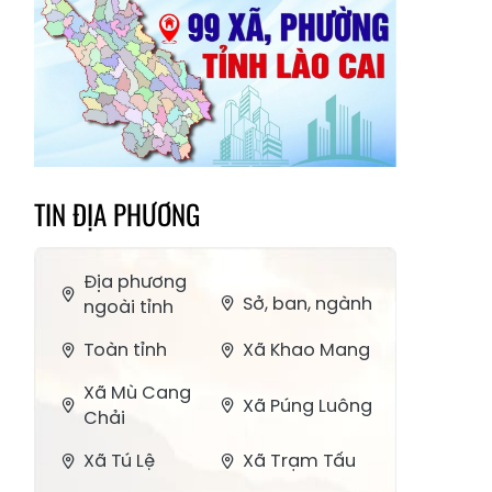
TIN ĐỊA PHƯƠNG
Địa phương
Sở, ban, ngành
ngoài tỉnh
Toàn tỉnh
Xã Khao Mang
Xã Mù Cang
Xã Púng Luông
Chải
Xã Tú Lệ
Xã Trạm Tấu