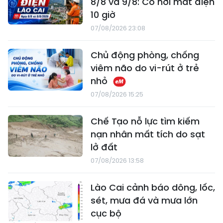
8/8 và 9/8: Có nơi mất điện
10 giờ
07/08/2026 23:08
Chủ động phòng, chống
viêm não do vi-rút ở trẻ
nhỏ
07/08/2026 15:25
Chế Tạo nỗ lực tìm kiếm
nạn nhân mất tích do sạt
lở đất
07/08/2026 13:58
Lào Cai cảnh báo dông, lốc,
sét, mưa đá và mưa lớn
cục bộ