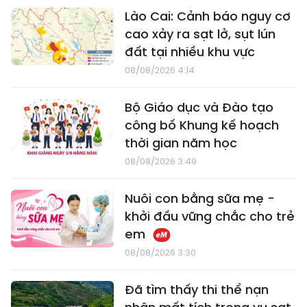
Lào Cai: Cảnh báo nguy cơ
cao xảy ra sạt lở, sụt lún
đất tại nhiều khu vực
08/08/2026 4:14
Bộ Giáo dục và Đào tạo
công bố Khung kế hoạch
thời gian năm học
08/08/2026 3:49
Nuôi con bằng sữa mẹ -
khởi đầu vững chắc cho trẻ
em
08/08/2026 3:30
Đã tìm thấy thi thể nạn