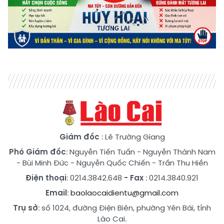
Giám đốc
: Lê Trường Giang
Phó Giám đốc
:
Nguyễn Tiến Tuấn
-
Nguyễn Thành Nam
-
Bùi Minh Đức
-
Nguyễn Quốc Chiến
-
Trần Thu Hiền
Điện thoại
: 0214.3842.648
- Fax
: 0214.3840.921
Email
:
baolaocaidientu@gmail.com
Trụ sở
: số 1024, đường Điện Biên, phường Yên Bái, tỉnh
Lào Cai.