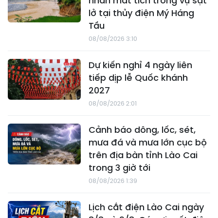
nhân mất tích trong vụ sạt
lở tại thủy điện Mý Háng
Tầu
08/08/2026 3:10
Dự kiến nghỉ 4 ngày liên
tiếp dịp lễ Quốc khánh
2027
08/08/2026 2:01
Cảnh báo dông, lốc, sét,
mưa đá và mưa lớn cục bộ
trên địa bàn tỉnh Lào Cai
trong 3 giờ tới
08/08/2026 1:39
Lịch cắt điện Lào Cai ngày