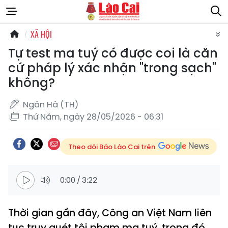
XÃ HỘI
Tự test ma tuý có được coi là căn
cứ pháp lý xác nhận "trong sạch"
không?
Ngân Hà (TH)
Thứ Năm, ngày 28/05/2026 - 06:31
Theo dõi Báo Lào Cai trên
0:00
/
3:22
Thời gian gần đây, Công an Việt Nam liên
tục truy quét tội phạm ma tuý, trong đó,