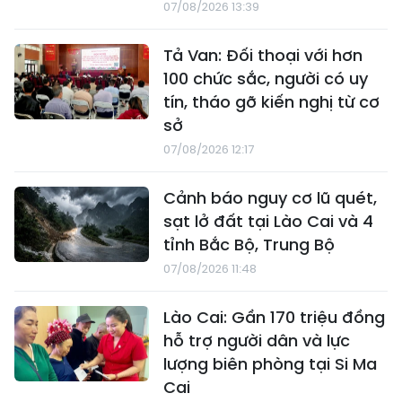
07/08/2026 13:39
Tả Van: Đối thoại với hơn
100 chức sắc, người có uy
tín, tháo gỡ kiến nghị từ cơ
sở
07/08/2026 12:17
Cảnh báo nguy cơ lũ quét,
sạt lở đất tại Lào Cai và 4
tỉnh Bắc Bộ, Trung Bộ
07/08/2026 11:48
Lào Cai: Gần 170 triệu đồng
hỗ trợ người dân và lực
lượng biên phòng tại Si Ma
Cai