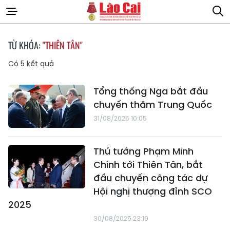
TỪ KHÓA:
"THIÊN TÂN"
Có
5
kết quả
Tổng thống Nga bắt đầu
chuyến thăm Trung Quốc
31/08/2025 10:05
Thủ tướng Phạm Minh
Chính tới Thiên Tân, bắt
đầu chuyến công tác dự
Hội nghị thượng đỉnh SCO
2025
30/08/2025 23:19