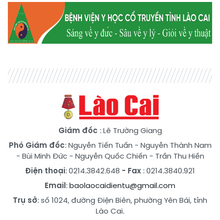
Giám đốc
: Lê Trường Giang
Phó Giám đốc
:
Nguyễn Tiến Tuấn
-
Nguyễn Thành Nam
-
Bùi Minh Đức
-
Nguyễn Quốc Chiến
-
Trần Thu Hiền
Điện thoại
: 0214.3842.648
- Fax
: 0214.3840.921
Email
:
baolaocaidientu@gmail.com
Trụ sở
: số 1024, đường Điện Biên, phường Yên Bái, tỉnh
Lào Cai.